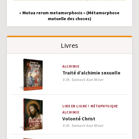
« Mutua rerum metamorphosis » (Métamorphose
mutuelle des choses)
Livres
ALCHIMIE
Traité d’alchimie sexuelle
Author
V.M. Samael Aun Weor
LIRE EN LIGNE !
MÉTAPHYSIQUE
ALCHIMIE
Volonté Christ
Author
V.M. Samael Aun Weor