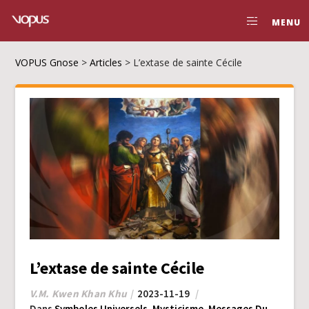
MENU
VOPUS Gnose
>
Articles
>
L’extase de sainte Cécile
L’extase de sainte Cécile
V.M. Kwen Khan Khu
2023-11-19
Dans
Symboles Universels
,
Mysticisme
,
Messages Du