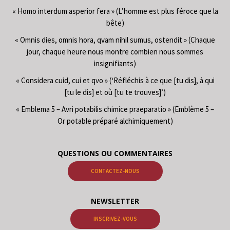
« Homo interdum asperior fera » (L’homme est plus féroce que la
bête)
« Omnis dies, omnis hora, qvam nihil sumus, ostendit » (Chaque
jour, chaque heure nous montre combien nous sommes
insignifiants)
« Considera cuid, cui et qvo » (‘Réfléchis à ce que [tu dis], à qui
[tu le dis] et où [tu te trouves]’)
« Emblema 5 – Avri potabilis chimice praeparatio » (Emblème 5 –
Or potable préparé alchimiquement)
QUESTIONS OU COMMENTAIRES
CONTACTEZ-NOUS
NEWSLETTER
INSCRIVEZ-VOUS