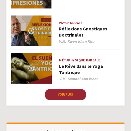
PSYCHOLOGIE
Réflexions Gnostiques
Doctrinales
Author
V.M. Kwen Khan Khu
MÉTAPHYSIQUE
KABBALE
Le Rêve dans le Yoga
Tantrique
Author
V.M. Samael Aun Weor
VOIR PLUS