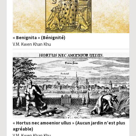
« Benignita » (Bénignité)
V.M. Kwen Khan Khu
« Hortus nec amoenior ullus » (Aucun jardin n’est plus
agréable)
V.M. Kwen Khan Khu