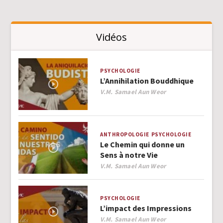
Vidéos
PSYCHOLOGIE
L’Annihilation Bouddhique
Author
V.M. Samael Aun Weor
ANTHROPOLOGIE
PSYCHOLOGIE
Le Chemin qui donne un
Sens à notre Vie
Author
V.M. Samael Aun Weor
PSYCHOLOGIE
L’impact des Impressions
Author
V.M. Samael Aun Weor