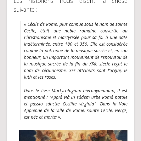
Les historiens nous disent la chose
suivante :
« Cécile de Rome, plus connue sous le nom de sainte
Cécile, était une noble romaine convertie au
Christianisme et martyrisée pour sa foi à une date
indéterminée, entre 180 et 350. Elle est considérée
comme la patronne de la musique sacrée et, en son
honneur, un important mouvement de renouveau de
la musique sacrée de la fin du XIXe siècle reçut le
nom de cécilianisme. Ses attributs sont l’orgue, le
luth et les roses.
Dans le livre
Martyrologium hieronymianum, il est
mentionné : “Appiâ viâ in eâdem urbe Româ natale
et passio sánctæ Cecíliæ virginia”
, ‘Dans la Voie
Appienne de la ville de Rome, sainte Cécile, vierge,
est née et morte’ »
.