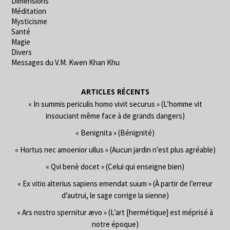
Dimensions
Méditation
Mysticisme
Santé
Magie
Divers
Messages du V.M. Kwen Khan Khu
ARTICLES RÉCENTS
« In summis periculis homo vivit securus » (L’homme vit
insouciant même face à de grands dangers)
« Benignita » (Bénignité)
« Hortus nec amoenior ullus » (Aucun jardin n’est plus agréable)
« Qvi benè docet » (Celui qui enseigne bien)
« Ex vitio alterius sapiens emendat suum » (À partir de l’erreur
d’autrui, le sage corrige la sienne)
« Ars nostro spernitur ævo » (L’art [hermétique] est méprisé à
notre époque)