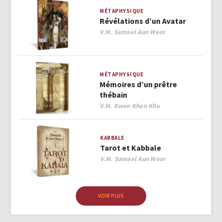
MÉTAPHYSIQUE
Révélations d’un Avatar
Author
V.M. Samael Aun Weor
MÉTAPHYSIQUE
Mémoires d’un prêtre
thébain
Author
V.M. Kwen Khan Khu
KABBALE
Tarot et Kabbale
Author
V.M. Samael Aun Weor
VOIR PLUS