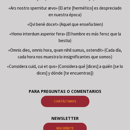
«Ars nostro spernitur ævo» (El arte [hermético] es despreciado
en nuestra época)
«Qvi benè docet» (Aquel que enseña bien)
«Homo interdum asperior fera» (El hombre es más feroz que la
bestia)
«Omnis dies, omnis hora, qvam nihil sumus, ostendit» (Cada día,
cada hora nos muestra lo insignificantes que somos)
«Considera cuid, cui et qvo» (Considera qué [dices] a quién [se lo
dices] y dónde [te encuentras])
PARA PREGUNTAS O COMENTARIOS
CONTÁCTANOS
NEWSLETTER
INSCRÍBETE