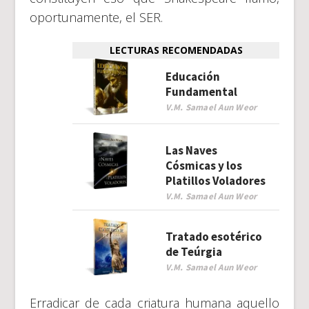
oportunamente, el SER.
LECTURAS RECOMENDADAS
Educación
Fundamental
V.M. Samael Aun Weor
Las Naves
Cósmicas y los
Platillos Voladores
V.M. Samael Aun Weor
Tratado esotérico
de Teúrgia
V.M. Samael Aun Weor
Erradicar de cada criatura humana aquello