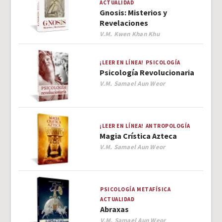
ACTUALIDAD
Gnosis: Misterios y
Revelaciones
Author
V.M. Kwen Khan Khu
¡LEER EN LÍNEA!
PSICOLOGÍA
Psicología Revolucionaria
Author
V.M. Samael Aun Weor
¡LEER EN LÍNEA!
ANTROPOLOGÍA
Magia Crística Azteca
Author
V.M. Samael Aun Weor
PSICOLOGÍA
METAFÍSICA
ACTUALIDAD
Abraxas
Author
V.M. Samael Aun Weor