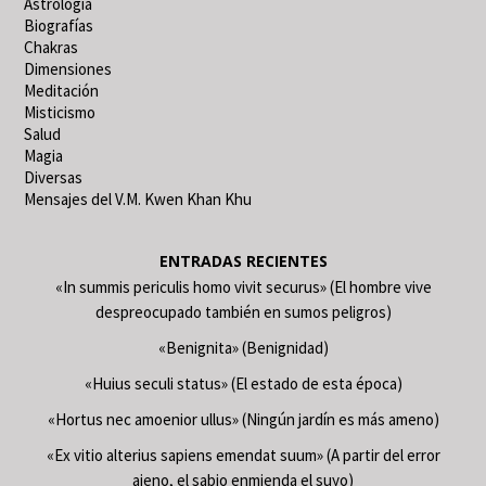
Astrología
Biografías
Chakras
Dimensiones
Meditación
Misticismo
Salud
Magia
Diversas
Mensajes del V.M. Kwen Khan Khu
ENTRADAS RECIENTES
«In summis periculis homo vivit securus» (El hombre vive
despreocupado también en sumos peligros)
«Benignita» (Benignidad)
«Huius seculi status» (El estado de esta época)
«Hortus nec amoenior ullus» (Ningún jardín es más ameno)
«Ex vitio alterius sapiens emendat suum» (A partir del error
ajeno, el sabio enmienda el suyo)