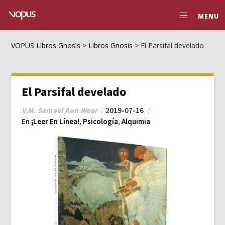
MENU
VOPUS Libros Gnosis
>
Libros Gnosis
>
El Parsifal develado
El Parsifal develado
V.M. Samael Aun Weor
2019-07-16
En
¡Leer En Línea!
,
Psicología
,
Alquimia