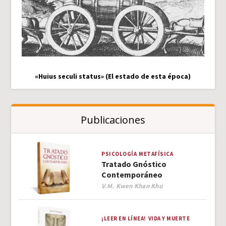
«Huius seculi status» (El estado de esta época)
Publicaciones
PSICOLOGÍA
METAFÍSICA
Tratado Gnóstico
Contemporáneo
Author
V.M. Kwen Khan Khu
¡LEER EN LÍNEA!
VIDA Y MUERTE