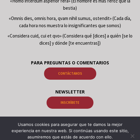
«Homo interdum asperior fera» (El hombre es más feroz que la
bestia)
«Omnis dies, omnis hora, qvam nihil sumus, ostendit» (Cada día,
cada hora nos muestra lo insignificantes que somos)
«Considera cuid, cui et qvo» (Considera qué [dices] a quién [se lo
dices] y dónde [te encuentras])
PARA PREGUNTAS O COMENTARIOS
CONTÁCTANOS
NEWSLETTER
INSCRÍBETE
Usamos cookies para asegurar que te damos la mejor
© 2026 Libros Gnosis Samael Aun Weor, Libros Gnosis Kwen Khan Khu.
experiencia en nuestra web. Si continúas usando este sitio,
Psicología Alquimia Astrología Meditación Cabalá | VOPUS, Portal
asumiremos que estás de acuerdo con ello.