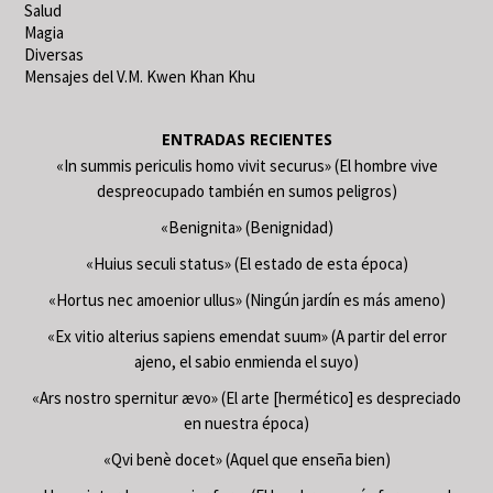
Salud
Magia
Diversas
Mensajes del V.M. Kwen Khan Khu
ENTRADAS RECIENTES
«In summis periculis homo vivit securus» (El hombre vive
despreocupado también en sumos peligros)
«Benignita» (Benignidad)
«Huius seculi status» (El estado de esta época)
«Hortus nec amoenior ullus» (Ningún jardín es más ameno)
«Ex vitio alterius sapiens emendat suum» (A partir del error
ajeno, el sabio enmienda el suyo)
«Ars nostro spernitur ævo» (El arte [hermético] es despreciado
en nuestra época)
«Qvi benè docet» (Aquel que enseña bien)