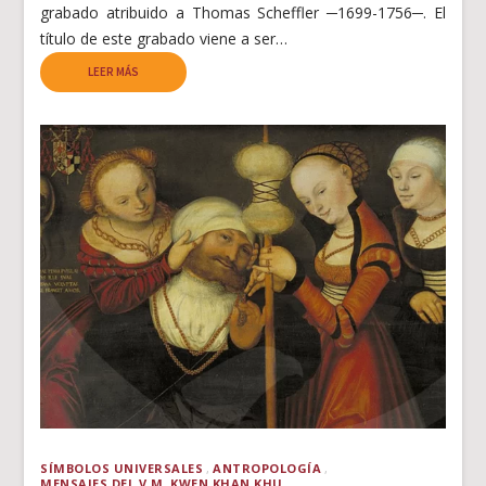
grabado atribuido a Thomas Scheffler ─1699-1756─. El
título de este grabado viene a ser…
LEER MÁS
SÍMBOLOS UNIVERSALES
ANTROPOLOGÍA
MENSAJES DEL V.M. KWEN KHAN KHU