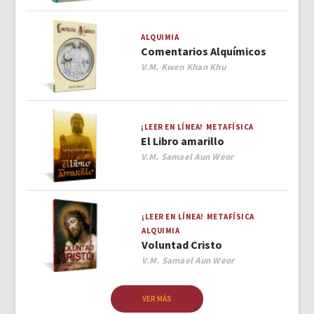
ALQUIMIA
Comentarios Alquímicos
Author
V.M. Kwen Khan Khu
¡LEER EN LÍNEA!
METAFÍSICA
El Libro amarillo
Author
V.M. Samael Aun Weor
¡LEER EN LÍNEA!
METAFÍSICA
ALQUIMIA
Voluntad Cristo
Author
V.M. Samael Aun Weor
VER MÁS