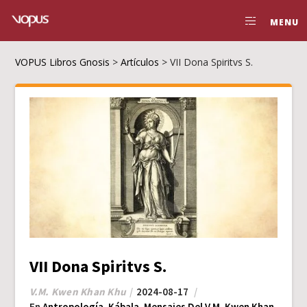
MENU
VOPUS Libros Gnosis
>
Artículos
>
VII Dona Spiritvs S.
VII Dona Spiritvs S.
V.M. Kwen Khan Khu
2024-08-17
En
Antropología
,
Kábala
,
Mensajes Del V.M. Kwen Khan