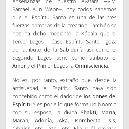
enseñanzas de nuestro Avatara ─V.M.
Samael Aun Weor─, hoy todos sabemos
que el Espíritu Santo es una de las tres
fuerzas primarias de la creación. También se
nos ha dicho mediante la Kábala que el
Tercer Logos ─léase: Espíritu Santo─ goza
del atributo de la
Sabiduría
así como el
Segundo Logos tiene como atributo el
Amor
y el Primer Logos la
Omnisciencia
.
No es, por tanto, extraño que, desde la
antigüedad, el Espíritu Santo haya sido
concebido como el dador de
los dones del
Espíritu
.Y es por ello que forma un binomio
con su esposa, la divina
Shakti, María,
Marah, Adonía, Aka, Isomberta, Isis,
Cibeles, etc., etc., etc
. Ella y él otorgan