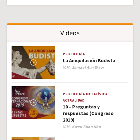
Videos
PSICOLOGÍA
La Aniquilación Budista
Author
V.M. Samael Aun Weor
PSICOLOGÍA
METAFÍSICA
ACTUALIDAD
10 – Preguntas y
respuestas (Congreso
2019)
Author
V.M. Kwen Khan Khu