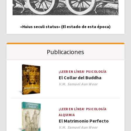
«Huius seculi status» (El estado de esta época)
Publicaciones
¡LEER EN LÍNEA!
PSICOLOGÍA
El Collar del Buddha
Author
V.M. Samael Aun Weor
¡LEER EN LÍNEA!
PSICOLOGÍA
ALQUIMIA
El Matrimonio Perfecto
Author
V.M. Samael Aun Weor