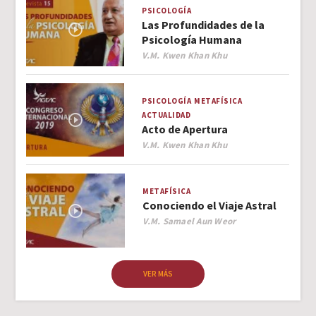
PSICOLOGÍA
Las Profundidades de la
Psicología Humana
Author
V.M. Kwen Khan Khu
PSICOLOGÍA
METAFÍSICA
ACTUALIDAD
Acto de Apertura
Author
V.M. Kwen Khan Khu
METAFÍSICA
Conociendo el Viaje Astral
Author
V.M. Samael Aun Weor
VER MÁS