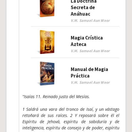
La Doctrina
Secreta de
Anáhuac
V.M. Samael Aun Weor
Magia Crística
Azteca
V.M. Samael Aun Weor
Manual de Magia
Práctica
V.M. Samael Aun Weor
“Isaías 11. Reinado justo del Mesías.
1 Saldrá una vara del tronco de Isaí, y un vástago
retoñará de sus raíces. 2 Y reposará sobre él el
Espíritu de Jehová, espíritu de sabiduría y de
inteligencia, espíritu de consejo y de poder, espíritu