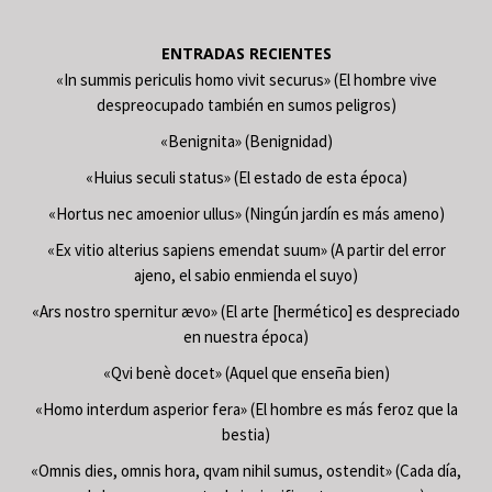
ENTRADAS RECIENTES
«In summis periculis homo vivit securus» (El hombre vive
despreocupado también en sumos peligros)
«Benignita» (Benignidad)
«Huius seculi status» (El estado de esta época)
«Hortus nec amoenior ullus» (Ningún jardín es más ameno)
«Ex vitio alterius sapiens emendat suum» (A partir del error
ajeno, el sabio enmienda el suyo)
«Ars nostro spernitur ævo» (El arte [hermético] es despreciado
en nuestra época)
«Qvi benè docet» (Aquel que enseña bien)
«Homo interdum asperior fera» (El hombre es más feroz que la
bestia)
«Omnis dies, omnis hora, qvam nihil sumus, ostendit» (Cada día,