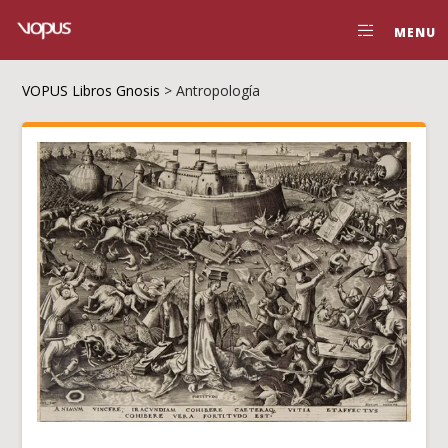
MENU
VOPUS Libros Gnosis
>
Antropología