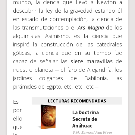
mundo, la ciencia que llevó a Newton a
descubrir la ley de la gravedad estando él
en estado de contemplación, la ciencia de
las transmutaciones o el
Ars Magna
de los
alquimistas. Asimismo, es la ciencia que
inspiró la construcción de las catedrales
góticas, la ciencia que en su tiempo fue
capaz de señalar las
siete maravillas
de
nuestro planeta ─ el faro de Alejandría, los
jardines colgantes de Babilonia, las
pirámides de Egipto, etc., etc., etc.─.
Es
LECTURAS RECOMENDADAS
por
La Doctrina
ello
Secreta de
Anáhuac
que
V.M. Samael Aun Weor