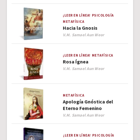
¡LEER EN LÍNEA!
PSICOLOGÍA
METAFÍSICA
Hacia la Gnosis
Author
V.M. Samael Aun Weor
¡LEER EN LÍNEA!
METAFÍSICA
Rosa Ígnea
Author
V.M. Samael Aun Weor
METAFÍSICA
Apología Gnóstica del
Eterno Femenino
Author
V.M. Samael Aun Weor
¡LEER EN LÍNEA!
PSICOLOGÍA