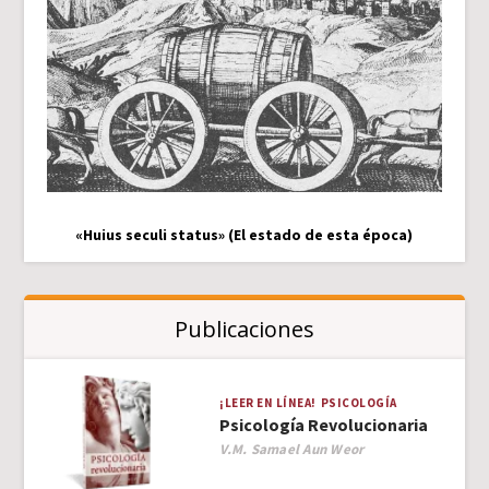
«Huius seculi status» (El estado de esta época)
Publicaciones
¡LEER EN LÍNEA!
PSICOLOGÍA
Psicología Revolucionaria
Author
V.M. Samael Aun Weor