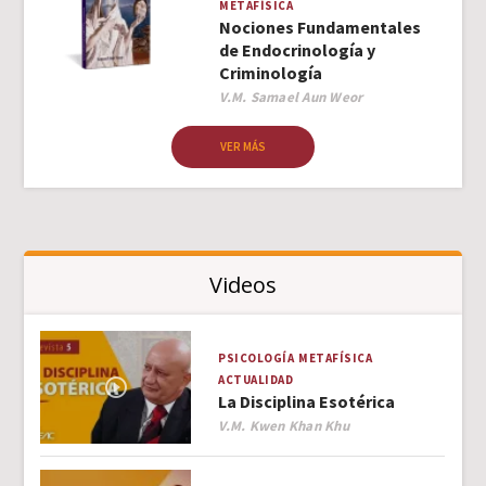
METAFÍSICA
Nociones Fundamentales
de Endocrinología y
Criminología
Author
V.M. Samael Aun Weor
VER MÁS
Videos
PSICOLOGÍA
METAFÍSICA
ACTUALIDAD
La Disciplina Esotérica
Author
V.M. Kwen Khan Khu