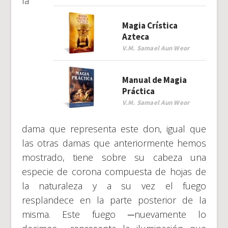
la
Magia Crística
Azteca
V.M. Samael Aun Weor
Manual de Magia
Práctica
V.M. Samael Aun Weor
dama que representa este don, igual que
las otras damas que anteriormente hemos
mostrado, tiene sobre su cabeza una
especie de corona compuesta de hojas de
la naturaleza y a su vez el fuego
resplandece en la parte posterior de la
misma. Este fuego ─nuevamente lo