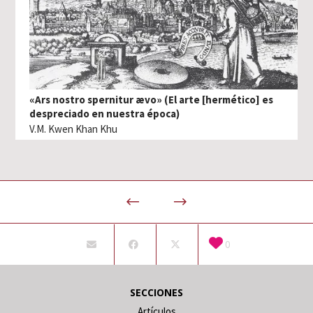
«Ars nostro spernitur ævo» (El arte [hermético] es
despreciado en nuestra época)
V.M. Kwen Khan Khu
0
SECCIONES
Artículos