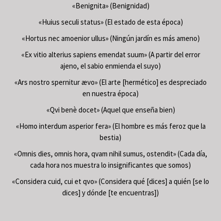
«Benignita» (Benignidad)
«Huius seculi status» (El estado de esta época)
«Hortus nec amoenior ullus» (Ningún jardín es más ameno)
«Ex vitio alterius sapiens emendat suum» (A partir del error
ajeno, el sabio enmienda el suyo)
«Ars nostro spernitur ævo» (El arte [hermético] es despreciado
en nuestra época)
«Qvi benè docet» (Aquel que enseña bien)
«Homo interdum asperior fera» (El hombre es más feroz que la
bestia)
«Omnis dies, omnis hora, qvam nihil sumus, ostendit» (Cada día,
cada hora nos muestra lo insignificantes que somos)
«Considera cuid, cui et qvo» (Considera qué [dices] a quién [se lo
dices] y dónde [te encuentras])