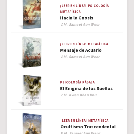
¡LEER EN LÍNEA!
PSICOLOGÍA
METAFÍSICA
Hacia la Gnosis
Author
V.M. Samael Aun Weor
¡LEER EN LÍNEA!
METAFÍSICA
Mensaje de Acuario
Author
V.M. Samael Aun Weor
PSICOLOGÍA
KÁBALA
El Enigma de los Sueños
Author
V.M. Kwen Khan Khu
¡LEER EN LÍNEA!
METAFÍSICA
Ocultismo Trascendental
Author
V.M. Samael Aun Weor