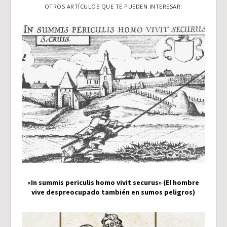
OTROS ARTÍCULOS QUE TE PUEDEN INTERESAR:
«In summis periculis homo vivit securus» (El hombre
vive despreocupado también en sumos peligros)