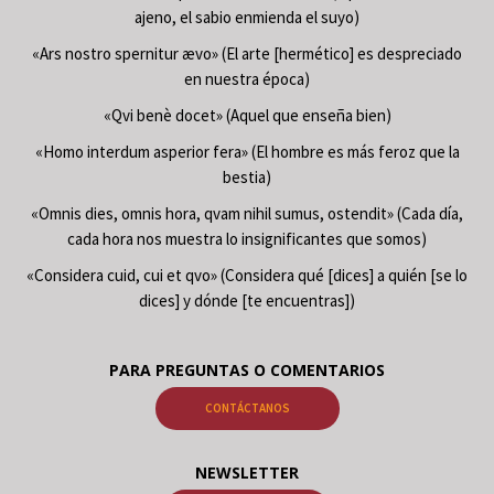
ajeno, el sabio enmienda el suyo)
«Ars nostro spernitur ævo» (El arte [hermético] es despreciado
en nuestra época)
«Qvi benè docet» (Aquel que enseña bien)
«Homo interdum asperior fera» (El hombre es más feroz que la
bestia)
«Omnis dies, omnis hora, qvam nihil sumus, ostendit» (Cada día,
cada hora nos muestra lo insignificantes que somos)
«Considera cuid, cui et qvo» (Considera qué [dices] a quién [se lo
dices] y dónde [te encuentras])
PARA PREGUNTAS O COMENTARIOS
CONTÁCTANOS
NEWSLETTER