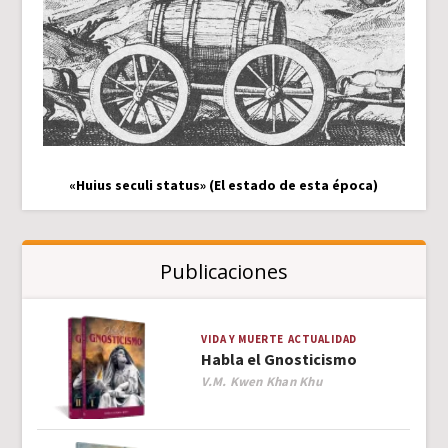
«Huius seculi status» (El estado de esta época)
Publicaciones
VIDA Y MUERTE
ACTUALIDAD
Habla el Gnosticismo
Author
V.M. Kwen Khan Khu