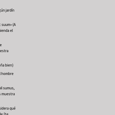
ún jardín
t suum» (A
mienda el
te
uestra
ña bien)
El hombre
il sumus,
os muestra
sidera qué
de [te