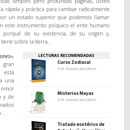
estas simples pero profundas páginas, usted
a rápida y práctica para cambiar radicalmente
 por un estado superior que podemos llamar:
on este instrumento psíquico el ente humano
al porqué de su existencia, de su origen y,
 tiene sobre la tierra…
ones»
,
LECTURAS RECOMENDADAS
Curso Zodiacal
e gran
V.M. Samael Aun Weor
 está
a una
 Amor
Misterios Mayas
n y de
V.M. Samael Aun Weor
amados
a»…
Tratado esotérico de