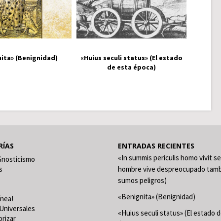
ita» (Benignidad)
«Huius seculi status» (El estado
de esta época)
RÍAS
ENTRADAS RECIENTES
«In summis periculis homo vivit se
Gnosticismo
s
hombre vive despreocupado tamb
sumos peligros)
«Benignita» (Benignidad)
ínea!
Universales
«Huius seculi status» (El estado 
orizar