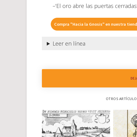
–‘El oro abre las puertas cerradas’
Compra "Hacia la Gnosis" en nuestra tien
Leer en línea
DEJ
OTROS ARTÍCULOS