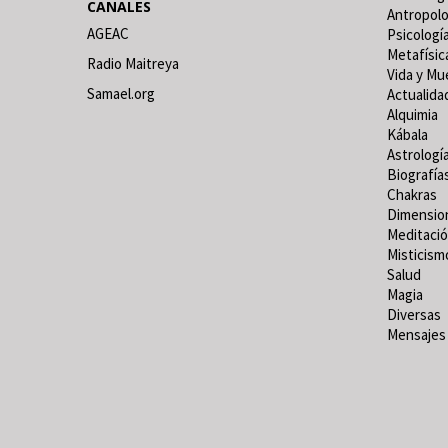
CANALES
Antropolo
AGEAC
Psicologí
Metafísic
Radio Maitreya
Vida y Mu
Samael.org
Actualida
Alquimia
Kábala
Astrologí
Biografía
Chakras
Dimensio
Meditaci
Misticism
Salud
Magia
Diversas
Mensajes 