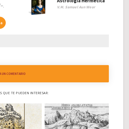
Astrología Hermética
–.
V.M. Samael Aun Weor
da
A UN COMENTARIO
 QUE TE PUEDEN INTERESAR: