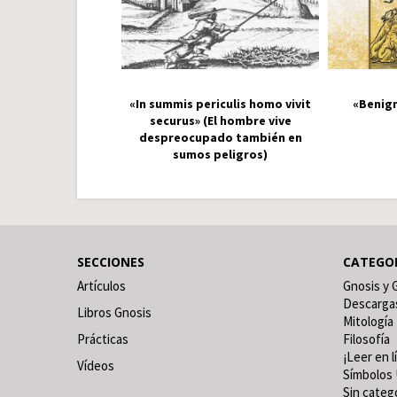
«In summis periculis homo vivit
«Benign
securus» (El hombre vive
despreocupado también en
sumos peligros)
SECCIONES
CATEGO
Artículos
Gnosis y 
Descarga
Libros Gnosis
Mitología
Prácticas
Filosofía
¡Leer en l
Vídeos
Símbolos 
Sin categ