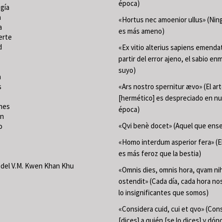
época)
gía
a
«Hortus nec amoenior ullus» (Ning
a
es más ameno)
erte
d
«Ex vitio alterius sapiens emenda
partir del error ajeno, el sabio en
suyo)
a
s
«Ars nostro spernitur ævo» (El ar
[hermético] es despreciado en n
nes
época)
ón
«Qvi benè docet» (Aquel que ense
o
«Homo interdum asperior fera» (
es más feroz que la bestia)
del V.M. Kwen Khan Khu
«Omnis dies, omnis hora, qvam nih
ostendit» (Cada día, cada hora n
lo insignificantes que somos)
«Considera cuid, cui et qvo» (Con
[dices] a quién [se lo dices] y dón