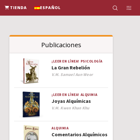
TIENDA
ESPAÑOL
Publicaciones
¡LEER EN LÍNEA!
PSICOLOGÍA
La Gran Rebelión
Author
V.M. Samael Aun Weor
¡LEER EN LÍNEA!
ALQUIMIA
Joyas Alquímicas
Author
V.M. Kwen Khan Khu
ALQUIMIA
Comentarios Alquímicos