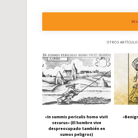
DEJ
OTROS ARTÍCULOS
«In summis periculis homo vivit
«Benign
securus» (El hombre vive
despreocupado también en
sumos peligros)