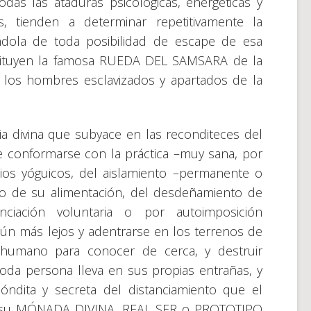
das las ataduras psicológicas, energéticas y
, tienden a determinar repetitivamente la
dola de toda posibilidad de escape de esa
tituyen la famosa RUEDA DEL SAMSARA de la
a los hombres esclavizados y apartados de la
ia divina que subyace en las reconditeces del
 conformarse con la práctica –muy sana, por
cios yóguicos, del aislamiento –permanente o
do de su alimentación, del desdeñamiento de
ciación voluntaria o por autoimposición
 aún más lejos y adentrarse en los terrenos de
o humano para conocer de cerca, y destruir
oda persona lleva en sus propias entrañas, y
ndita y secreta del distanciamiento que el
 su MÓNADA DIVINA, REAL SER o PROTOTIPO