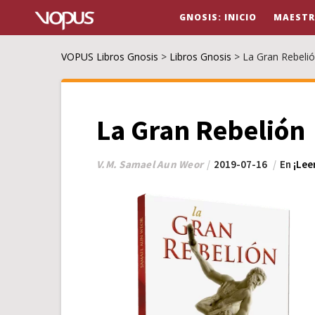
GNOSIS: INICIO
MAESTR
VOPUS Libros Gnosis
>
Libros Gnosis
>
La Gran Rebeli
La Gran Rebelión
V.M. Samael Aun Weor
2019-07-16
En
¡Lee