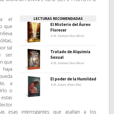
ca el
LECTURAS RECOMENDADAS
El Misterio del Áureo
no que
Florecer
nlleva
V.M. Samael Aun Weor
litas,
por tal
Tratado de Alquimia
e ser
Sexual
en que
V.M. Samael Aun Weor
o haya
pueda
El poder de la Humildad
nte, a
V.M. Kwen Khan Khu
irlo o
 estas
lector
as esas interrogantes que asaltan a los