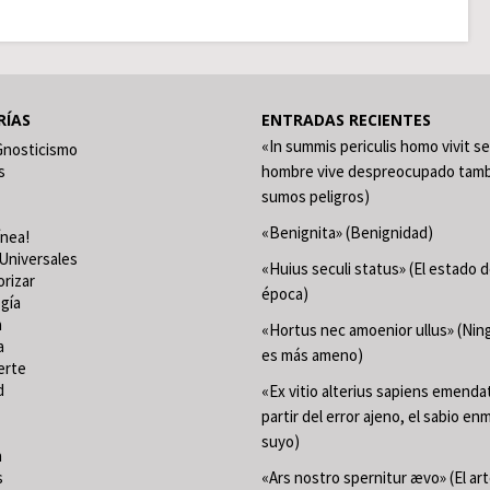
RÍAS
ENTRADAS RECIENTES
«In summis periculis homo vivit se
Gnosticismo
s
hombre vive despreocupado tamb
sumos peligros)
«Benignita» (Benignidad)
ínea!
Universales
«Huius seculi status» (El estado 
orizar
época)
gía
a
«Hortus nec amoenior ullus» (Ning
a
es más ameno)
erte
d
«Ex vitio alterius sapiens emenda
partir del error ajeno, el sabio en
suyo)
a
s
«Ars nostro spernitur ævo» (El ar