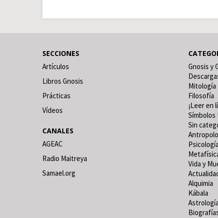
SECCIONES
CATEGO
Artículos
Gnosis y 
Descarga
Libros Gnosis
Mitología
Prácticas
Filosofía
¡Leer en l
Vídeos
Símbolos 
Sin categ
CANALES
Antropolo
AGEAC
Psicologí
Metafísic
Radio Maitreya
Vida y Mu
Samael.org
Actualida
Alquimia
Kábala
Astrologí
Biografía