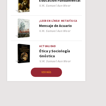
Educación Fundamental
Author
V.M. Samael Aun Weor
¡LEER EN LÍNEA!
METAFÍSICA
Mensaje de Acuario
Author
V.M. Samael Aun Weor
ACTUALIDAD
Ética y Sociología
Gnóstica
Author
V.M. Samael Aun Weor
VER MÁS