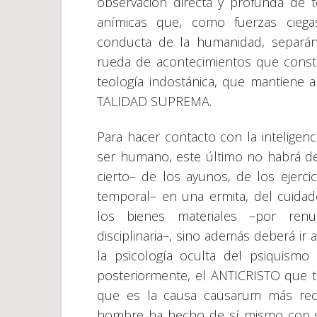
observación directa y profunda de to
anímicas que, como fuerzas ciegas
conducta de la humanidad, separán
rueda de acontecimientos que cons
teología indostánica, que mantiene 
TALIDAD SUPREMA.
Para hacer contacto con la inteligenc
ser humano, este último no habrá de
cierto– de los ayunos, de los ejerci
temporal– en una ermita, del cuida
los bienes materiales –por renun
disciplinaria–, sino además deberá ir
la psicología oculta del psiquism
posteriormente, el ANTICRISTO que t
que es la causa causarum más recó
hombre ha hecho de sí mismo con