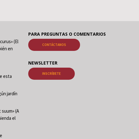
PARA PREGUNTAS O COMENTARIOS
curus» (El
CONTÁCTANOS
ién en
NEWSLETTER
INSCRÍBETE
de esta
ún jardín
t suum» (A
mienda el
te