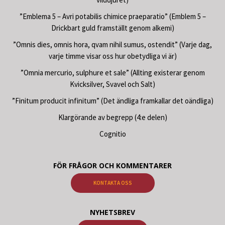
”Emblema 5 – Avri potabilis chimice praeparatio” (Emblem 5 –
Drickbart guld framställt genom alkemi)
”Omnis dies, omnis hora, qvam nihil sumus, ostendit” (Varje dag,
varje timme visar oss hur obetydliga vi är)
”Omnia mercurio, sulphure et sale” (Allting existerar genom
Kvicksilver, Svavel och Salt)
”Finitum producit infinitum” (Det ändliga framkallar det oändliga)
Klargörande av begrepp (4:e delen)
Cognitio
FÖR FRÅGOR OCH KOMMENTARER
KONTAKTA OSS
NYHETSBREV