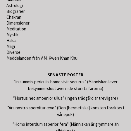
Astrologi
Biografier
Chakran
Dimensioner
Meditation
Mystik
Hälsa
Magi
Diverse
Meddelanden från V.M. Kwen Khan Khu
SENASTE POSTER
”In summis periculis homo vivit securus” (Människan lever
bekymmerslöst även i de största farorna)
”Hortus nec amoenior ullus” (Ingen trädgård är trevligare)
”Ars nostro spernitur ævo” (Den [hermetiska] konsten föraktas i
vår epok)
”Homo interdum asperior fera” (Människan är grymmare än
vilddjuret)