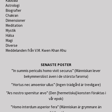
Kabbala
Astrologi
Biografier
Chakran
Dimensioner
Meditation
Mystik
Hälsa
Magi
Diverse
Meddelanden från V.M. Kwen Khan Khu
SENASTE POSTER
”In summis periculis homo vivit securus” (Människan lever
bekymmerslöst även i de största farorna)
”Hortus nec amoenior ullus” (Ingen trädgård är trevligare)
”Ars nostro spernitur ævo” (Den [hermetiska] konsten föraktas i
vår epok)
”Homo interdum asperior fera” (Människan är grymmare än