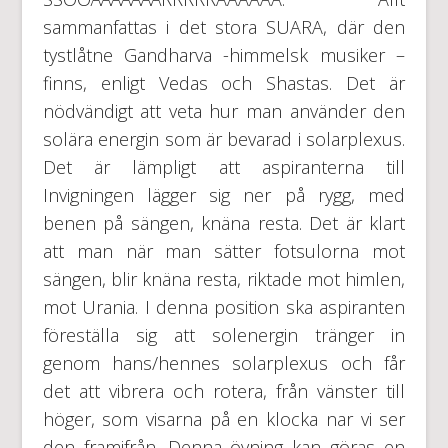
sammanfattas i det stora SUARA, där den
tystlåtne Gandharva -himmelsk musiker –
finns, enligt Vedas och Shastas. Det är
nödvändigt att veta hur man använder den
solära energin som är bevarad i solarplexus.
Det är lämpligt att aspiranterna till
Invigningen lägger sig ner på rygg, med
benen på sängen, knäna resta. Det är klart
att man när man sätter fotsulorna mot
sängen, blir knäna resta, riktade mot himlen,
mot Urania. I denna position ska aspiranten
föreställa sig att solenergin tränger in
genom hans/hennes solarplexus och får
det att vibrera och rotera, från vänster till
höger, som visarna på en klocka nar vi ser
den framifrån. Denna övning kan göras en