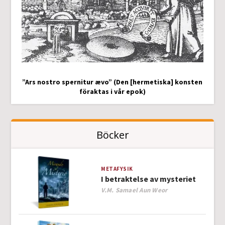
”Ars nostro spernitur ævo” (Den [hermetiska] konsten
föraktas i vår epok)
Böcker
METAFYSIK
I betraktelse av mysteriet
Author
V.M. Samael Aun Weor