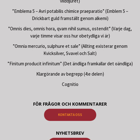
vilddjuret)
”Emblema 5 – Avri potabilis chimice praeparatio” (Emblem 5 –
Drickbart guld framställt genom alkemi)
”Omnis dies, omnis hora, qvam nihil sumus, ostendit” (Varje dag,
varje timme visar oss hur obetydliga vi är)
”Omnia mercurio, sulphure et sale” (Allting existerar genom
Kvicksilver, Svavel och Salt)
”Finitum producit infinitum” (Det ändliga framkallar det oändliga)
Klargörande av begrepp (4:e delen)
Cognitio
FÖR FRÅGOR OCH KOMMENTARER
KONTAKTA OSS
NYHETSBREV