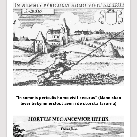
”In summis periculis homo vivit securus” (Människan
lever bekymmerslöst även i de största farorna)