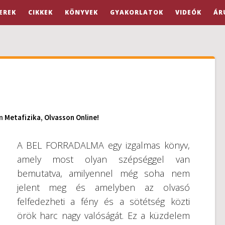
EREK
CIKKEK
KÖNYVEK
GYAKORLATOK
VIDEÓK
ÁR
In
Metafizika
,
Olvasson Online!
A BEL FORRADALMA egy izgalmas könyv,
amely most olyan szépséggel van
bemutatva, amilyennel még soha nem
jelent meg és amelyben az olvasó
felfedezheti a fény és a sötétség közti
örök harc nagy valóságát. Ez a küzdelem