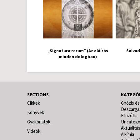
„Signatura rerum” (Az aláírás
Salvad
minden dologban)
SECTIONS
KATEGÓ
Cikkek
Gnózis és
Descarga
Könyvek
Filozófia
Gyakorlatok
Uncatego
Aktualitá
Videók
Alkímia