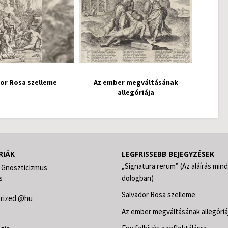
or Rosa szelleme
Az ember megváltásának
allegóriája
RIÁK
LEGFRISSEBB BEJEGYZÉSEK
„Signatura rerum” (Az aláírás min
 Gnoszticizmus
s
dologban)
Salvador Rosa szelleme
rized @hu
s
Az ember megváltásának allegóriá