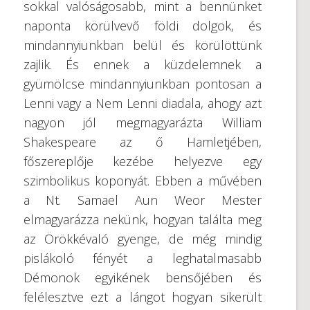
sokkal valóságosabb, mint a bennünket
naponta körülvevő földi dolgok, és
mindannyiunkban belül és körülöttünk
zajlik. És ennek a küzdelemnek a
gyümölcse mindannyiunkban pontosan a
Lenni vagy a Nem Lenni diadala, ahogy azt
nagyon jól megmagyarázta William
Shakespeare az ő Hamletjében,
főszereplője kezébe helyezve egy
szimbolikus koponyát. Ebben a művében
a Nt. Samael Aun Weor Mester
elmagyarázza nekünk, hogyan találta meg
az Örökkévaló gyenge, de még mindig
pislákoló fényét a leghatalmasabb
Démonok egyikének bensőjében és
felélesztve ezt a lángot hogyan sikerült