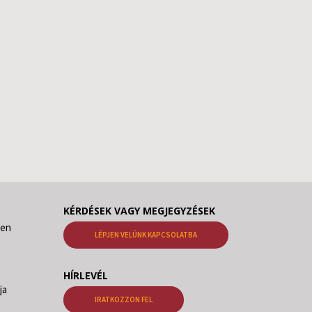
KÉRDÉSEK VAGY MEGJEGYZÉSEK
den
LÉPJEN VELÜNK KAPCSOLATBA
HÍRLEVÉL
ja
IRATKOZZON FEL