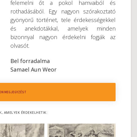
felemelni őt a pokol hamvaiból és
rothadásából. Egy nagyon szórakoztató
gyönyörű történet, tele érdekességekkel
és anekdotákkal, amelyek minden
bizonnyal nagyon érdekelni fogják az
olvasót.
Bel forradalma
Samael Aun Weor
ON MEGJEGYZÉST
K, AMELYEK ÉRDEKELHETIK: