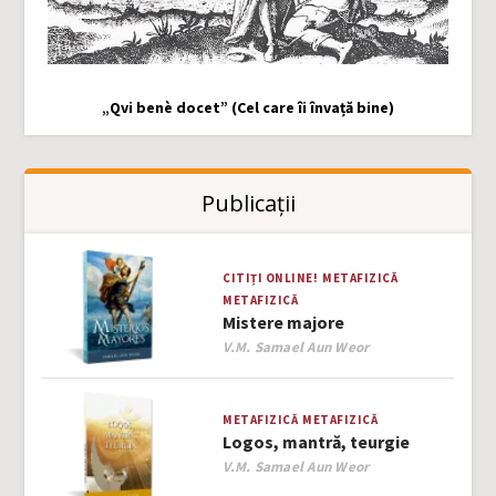
„Qvi benè docet” (Cel care îi învață bine)
Publicații
CITIȚI ONLINE!
METAFIZICĂ
METAFIZICĂ
Mistere majore
Author
V.M. Samael Aun Weor
METAFIZICĂ
METAFIZICĂ
Logos, mantră, teurgie
Author
V.M. Samael Aun Weor