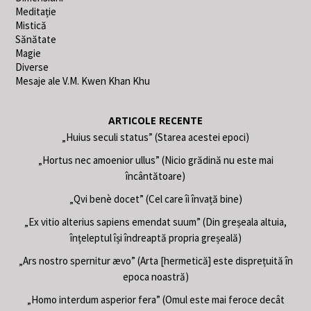
Meditație
Mistică
Sănătate
Magie
Diverse
Mesaje ale V.M. Kwen Khan Khu
ARTICOLE RECENTE
„Huius seculi status” (Starea acestei epoci)
„Hortus nec amoenior ullus” (Nicio grădină nu este mai
încântătoare)
„Qvi benè docet” (Cel care îi învață bine)
„Ex vitio alterius sapiens emendat suum” (Din greșeala altuia,
înțeleptul își îndreaptă propria greșeală)
„Ars nostro spernitur ævo” (Arta [hermetică] este disprețuită în
epoca noastră)
„Homo interdum asperior fera” (Omul este mai feroce decât