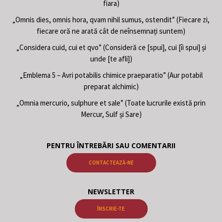
fiara)
„Omnis dies, omnis hora, qvam nihil sumus, ostendit” (Fiecare zi,
fiecare oră ne arată cât de neînsemnați suntem)
„Considera cuid, cui et qvo” (Consideră ce [spui], cui [îi spui] și
unde [te afli])
„Emblema 5 – Avri potabilis chimice praeparatio” (Aur potabil
preparat alchimic)
„Omnia mercurio, sulphure et sale” (Toate lucrurile există prin
Mercur, Sulf și Sare)
PENTRU ÎNTREBĂRI SAU COMENTARII
CONTACTEAZĂ-NE
NEWSLETTER
ÎNSCRIE-TE