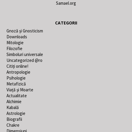
Samael.org
CATEGORII
Gnoză și Gnosticism
Downloads
Mitologie
Filozofie
Simboluri universale
Uncategorized @ro
Citiți online!
Antropologie
Psihologie
Metafizică
Viață și Moarte
Actualitate
Alchimie
Kabală
Astrologie
Biografii
Chakre
Dimensiuni