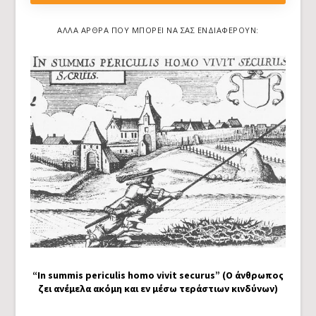
ΆΛΛΑ ΆΡΘΡΑ ΠΟΥ ΜΠΟΡΕΊ ΝΑ ΣΑΣ ΕΝΔΙΑΦΈΡΟΥΝ:
“In summis periculis homo vivit securus” (Ο άνθρωπος
ζει ανέμελα ακόμη και εν μέσω τεράστιων κινδύνων)