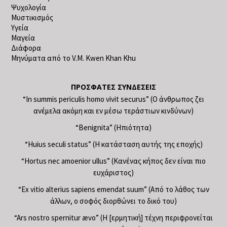
Ψυχολογία
Μυστικισμός
Υγεία
Μαγεία
Διάφορα
Μηνύματα από το V.M. Kwen Khan Khu
ΠΡΌΣΦΑΤΕΣ ΣΥΝΔΈΣΕΙΣ
“In summis periculis homo vivit securus” (Ο άνθρωπος ζει
ανέμελα ακόμη και εν μέσω τεράστιων κινδύνων)
“Benignita” (Ηπιότητα)
“Huius seculi status” (Η κατάσταση αυτής της εποχής)
“Hortus nec amoenior ullus” (Κανένας κήπος δεν είναι πιο
ευχάριστος)
“Ex vitio alterius sapiens emendat suum” (Από το λάθος των
άλλων, ο σοφός διορθώνει το δικό του)
“Ars nostro spernitur ævo” (Η [ερμητική] τέχνη περιφρονείται