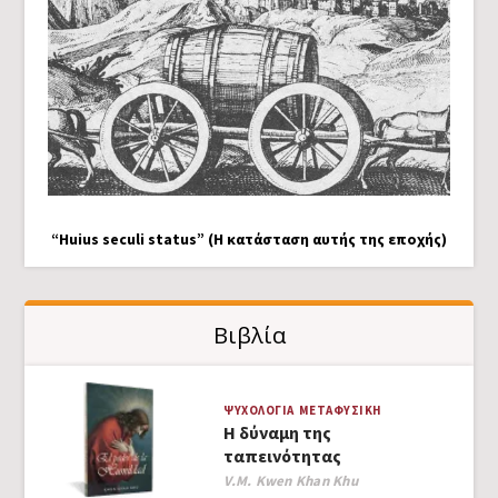
“Huius seculi status” (Η κατάσταση αυτής της εποχής)
Βιβλία
ΨΥΧΟΛΟΓΊΑ
ΜΕΤΑΦΥΣΙΚΉ
Η δύναμη της
ταπεινότητας
Author
V.M. Kwen Khan Khu