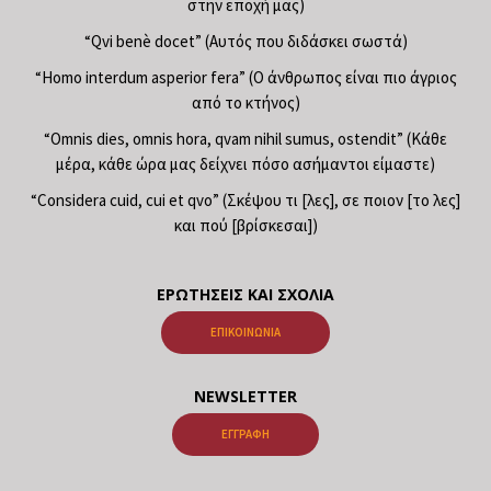
στην εποχή μας)
“Qvi benè docet” (Αυτός που διδάσκει σωστά)
“Homo interdum asperior fera” (Ο άνθρωπος είναι πιο άγριος
από το κτήνος)
“Omnis dies, omnis hora, qvam nihil sumus, ostendit” (Κάθε
μέρα, κάθε ώρα μας δείχνει πόσο ασήμαντοι είμαστε)
“Considera cuid, cui et qvo” (Σκέψου τι [λες], σε ποιον [το λες]
και πού [βρίσκεσαι])
ΕΡΩΤΉΣΕΙΣ ΚΑΙ ΣΧΌΛΙΑ
ΕΠΙΚΟΙΝΩΝΊΑ
NEWSLETTER
ΕΓΓΡΑΦΉ