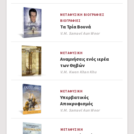
ΜΕΤΑΦΥΣΙΚΉ
ΒΙΟΓΡΑΦΊΕΣ
ΒΙΟΓΡΑΦΊΕΣ
Τα Τρία Βουνά
Author
V.M. Samael Aun Weor
ΜΕΤΑΦΥΣΙΚΉ
Αναμνήσεις ενός ιερέα
των Θηβών
Author
V.M. Kwen Khan Khu
ΜΕΤΑΦΥΣΙΚΉ
Υπερβατικός
Αποκρυφισμός
Author
V.M. Samael Aun Weor
ΜΕΤΑΦΥΣΙΚΉ