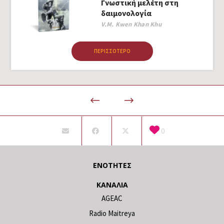
Γνωστική μελέτη στη
δαιμονολογία
Author
V.M. Kwen Khan Khu
ΠΕΡΙΣΣΌΤΕΡΟ
0
ΕΝΌΤΗΤΕΣ
ΚΑΝΆΛΙΑ
AGEAC
Radio Maitreya