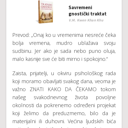
Savremeni
gnostički traktat
V.M. Kwen Khan Khu
Prevod: „Onaj ko u vremenima nesreće čeka
bolja vremena, mudro ublažava svoju
sudbinu. Jer ako je sada nebo puno oluja,
malo kasnije sve će biti mirno i spokojno.“
Zaista, prijatelji, u okviru psihološkog rada
koji moramo obavljati svakog dana, veoma je
važno ZNATI KAKO DA ČEKAMO tokom
našeg svakodnevnog života povoljne
okolnosti da pokrenemo određeni projekat
koji želimo da preduzmemo, bilo da je
materijalni ili duhovni. Većina ljudskih bića