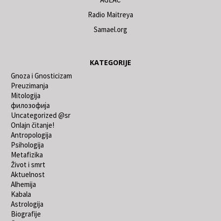
Radio Maitreya
Samael.org
KATEGORIJE
Gnoza i Gnosticizam
Preuzimanja
Mitologija
филозофија
Uncategorized @sr
Onlajn čitanje!
Antropologija
Psihologija
Metafizika
Život i smrt
Aktuelnost
Alhemija
Kabala
Astrologija
Biografije