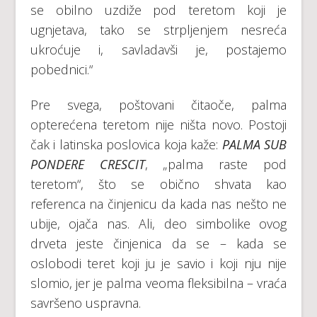
se obilno uzdiže pod teretom koji je
ugnjetava, tako se strpljenjem nesreća
ukroćuje i, savladavši je, postajemo
pobednici.“
Pre svega, poštovani čitaoče, palma
opterećena teretom nije ništa novo. Postoji
čak i latinska poslovica koja kaže:
PALMA SUB
PONDERE CRESCIT
, „palma raste pod
teretom“, što se obično shvata kao
referenca na činjenicu da kada nas nešto ne
ubije, ojača nas. Ali, deo simbolike ovog
drveta jeste činjenica da se – kada se
oslobodi teret koji ju je savio i koji nju nije
slomio, jer je palma veoma fleksibilna – vraća
savršeno uspravna.