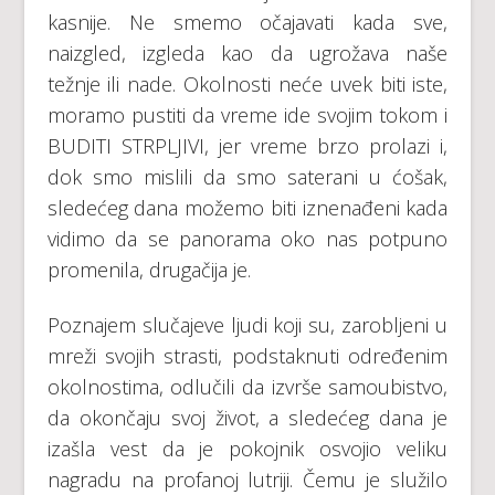
kasnije. Ne smemo očajavati kada sve,
naizgled, izgleda kao da ugrožava naše
težnje ili nade. Okolnosti neće uvek biti iste,
moramo pustiti da vreme ide svojim tokom i
BUDITI STRPLJIVI, jer vreme brzo prolazi i,
dok smo mislili da smo saterani u ćošak,
sledećeg dana možemo biti iznenađeni kada
vidimo da se panorama oko nas potpuno
promenila, drugačija je.
Poznajem slučajeve ljudi koji su, zarobljeni u
mreži svojih strasti, podstaknuti određenim
okolnostima, odlučili da izvrše samoubistvo,
da okončaju svoj život, a sledećeg dana je
izašla vest da je pokojnik osvojio veliku
nagradu na profanoj lutriji. Čemu je služilo