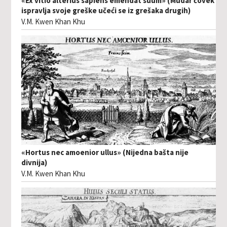
«Ex vitio alterius sapiens emendat suum» (Mudar čovek
ispravlja svoje greške učeći se iz grešaka drugih)
V.M. Kwen Khan Khu
«Hortus nec amoenior ullus» (Nijedna bašta nije
divnija)
V.M. Kwen Khan Khu