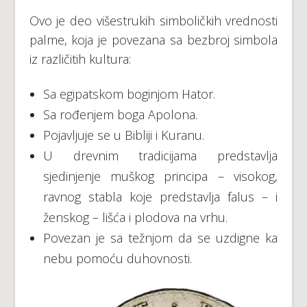
Ovo je deo višestrukih simboličkih vrednosti
palme, koja je povezana sa bezbroj simbola
iz različitih kultura:
Sa egipatskom boginjom Hator.
Sa rođenjem boga Apolona.
Pojavljuje se u Bibliji i Kuranu.
U drevnim tradicijama predstavlja
sjedinjenje muškog principa – visokog,
ravnog stabla koje predstavlja falus – i
ženskog – lišća i plodova na vrhu.
Povezan je sa težnjom da se uzdigne ka
nebu pomoću duhovnosti.