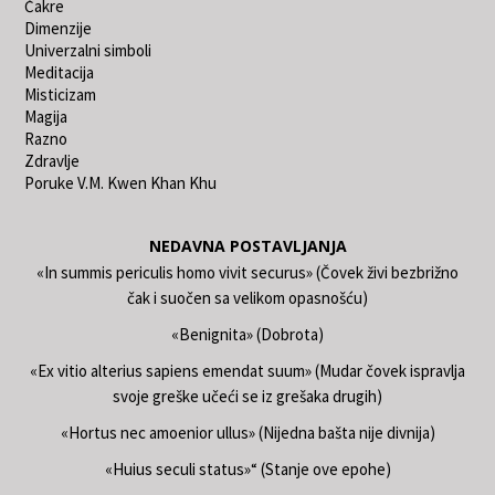
Čakre
Dimenzije
Univerzalni simboli
Meditacija
Misticizam
Magija
Razno
Zdravlje
Poruke V.M. Kwen Khan Khu
NEDAVNA POSTAVLJANJA
«In summis periculis homo vivit securus» (Čovek živi bezbrižno
čak i suočen sa velikom opasnošću)
«Benignita» (Dobrota)
«Ex vitio alterius sapiens emendat suum» (Mudar čovek ispravlja
svoje greške učeći se iz grešaka drugih)
«Hortus nec amoenior ullus» (Nijedna bašta nije divnija)
«Huius seculi status»“ (Stanje ove epohe)