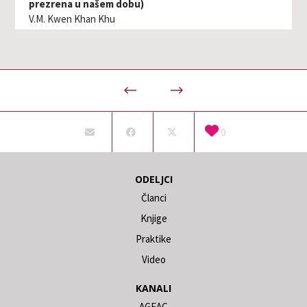
prezrena u našem dobu)
V.M. Kwen Khan Khu
0
ODELJCI
Članci
Knjige
Praktike
Video
KANALI
AGEAC