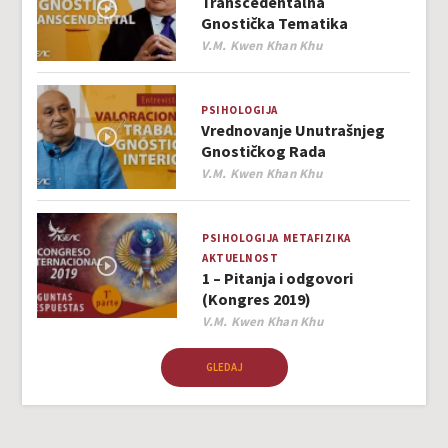
Transcedentalna
Gnostička Tematika
Author
V.M. Kwen Khan Khu
PSIHOLOGIJA
Vrednovanje Unutrašnjeg
Gnostičkog Rada
Author
V.M. Kwen Khan Khu
PSIHOLOGIJA
METAFIZIKA
AKTUELNOST
1 – Pitanja i odgovori
(Kongres 2019)
Author
V.M. Kwen Khan Khu
GLEDAJ