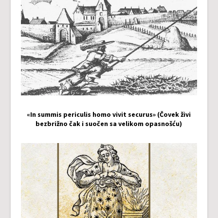
«In summis periculis homo vivit securus» (Čovek živi
bezbrižno čak i suočen sa velikom opasnošću)