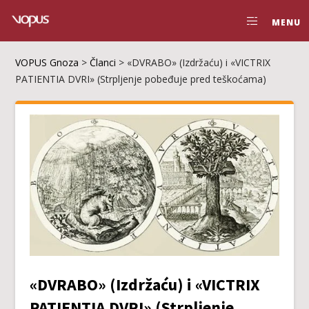
MENU
VOPUS Gnoza
>
Članci
>
«DVRABO» (Izdržaću) i «VICTRIX
PATIENTIA DVRI» (Strpljenje pobeđuje pred teškoćama)
«DVRABO» (Izdržaću) i «VICTRIX
PATIENTIA DVRI» (Strpljenje