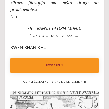
«Prava filozofija nije ništa drugo do
proučavanje.»
Njutn
SIC TRANSIT GLORIA MUNDI
─‘Tako prolazi slava sveta.’─
KWEN KHAN KHU
LEAVE A REPLY
OSTALI ČLANCI KOJI BI VAS MOGLI ZANIMATI: