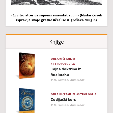
«Ex vitio alterius sapiens emendat suum» (Mudar čovek
ispravlja svoje greške učeći se iz grešaka drugih)
Knjige
ONLAJN ČITANJE!
ANTROPOLOGIJA
Tajna doktrina iz
Anahuaka
Author
V.M. Samael Aun Weor
ONLAJN ČITANJE!
ASTROLOGIJA
Zodijački kurs
Author
V.M. Samael Aun Weor