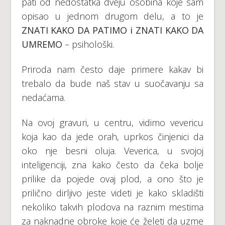
pati od nedostatka dveju osobina koje sam
opisao u jednom drugom delu, a to je
ZNATI KAKO DA PATIMO i ZNATI KAKO DA
UMREMO
– psihološki.
Priroda nam često daje primere kakav bi
trebalo da bude naš stav u suočavanju sa
nedaćama.
Na ovoj gravuri, u centru, vidimo vevericu
koja kao da jede orah, uprkos činjenici da
oko nje besni oluja. Veverica, u svojoj
inteligenciji, zna kako često da čeka bolje
prilike da pojede ovaj plod, a ono što je
prilično dirljivo jeste videti je kako skladišti
nekoliko takvih plodova na raznim mestima
za naknadne obroke koje će želeti da uzme