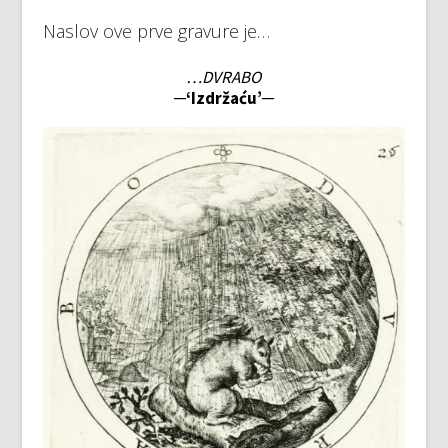
Naslov ove prve gravure je…
…DVRABO
─‘Izdržaću’─