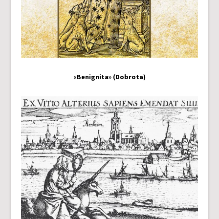
«Benignita» (Dobrota)