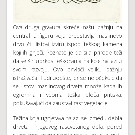
Ova druga gravura skreće našu pažnju na
centralnu figuru koju predstavlja maslinovo
drvo čiji listovi izviru ispod teškog kamena
koji ih gnječi. Poznato je da sila prirode teži
da se širi uprkos teškoćama na koje nailazi u
svom razvoju. Ovo privlači veliku pažnju
istraživača i ljudi uopšte, jer se ne očekuje da
se listovi maslinovog drveta množe kada ih
ogromna i veoma teška ploča pritiska,
pokušavajući da zaustavi rast vegetacije.
Težina koja ugnjetava nalazi se između debla
drveta i njegovog rascvetanog dela, pored
svega toga, grane drveta nastavljaju svoj put.