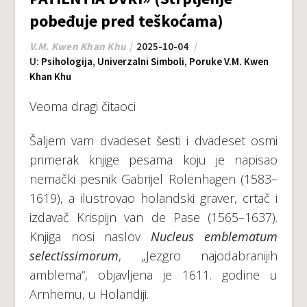
pobeđuje pred teškoćama)
V.M. Kwen Khan Khu
2025-10-04
U:
Psihologija
,
Univerzalni Simboli
,
Poruke V.M. Kwen
Khan Khu
Veoma dragi čitaoci
Šaljem vam dvadeset šesti i dvadeset osmi
primerak knjige pesama koju je napisao
nemački pesnik Gabrijel Rolenhagen (1583–
1619), a ilustrovao holandski graver, crtač i
izdavač Krispijn van de Pase (1565–1637).
Knjiga nosi naslov
Nucleus emblematum
selectissimorum
, „Jezgro najodabranijih
amblema“, objavljena je 1611. godine u
Arnhemu, u Holandiji.