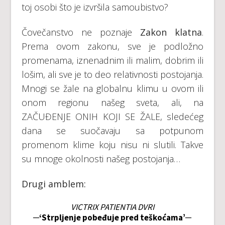
toj osobi što je izvršila samoubistvo?
Čovečanstvo ne poznaje
Zakon klatna
.
Prema ovom zakonu, sve je podložno
promenama, iznenadnim ili malim, dobrim ili
lošim, ali sve je to deo relativnosti postojanja.
Mnogi se žale na globalnu klimu u ovom ili
onom regionu našeg sveta, ali, na
ZAČUĐENJE ONIH KOJI SE ŽALE, sledećeg
dana se suočavaju sa potpunom
promenom klime koju nisu ni slutili. Takve
su mnoge okolnosti našeg postojanja…
Drugi amblem:
VICTRIX PATIENTIA DVRI
─‘Strpljenje pobeđuje pred teškoćama’─