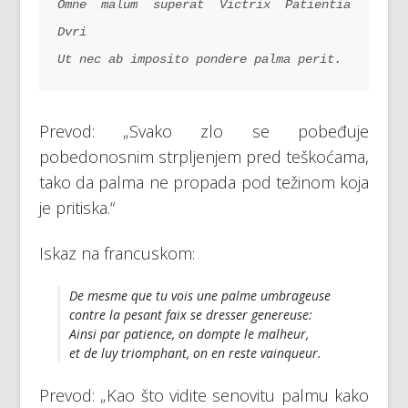
Omne malum superat Victrix Patientia 
Dvri
Ut nec ab imposito pondere palma perit.
Prevod: „Svako zlo se pobeđuje
pobedonosnim strpljenjem pred teškoćama,
tako da palma ne propada pod težinom koja
je pritiska.“
Iskaz na francuskom:
De mesme que tu vois une palme umbrageuse
contre la pesant faix se dresser genereuse:
Ainsi par patience, on dompte le malheur,
et de luy triomphant, on en reste vainqueur.
Prevod: „Kao što vidite senovitu palmu kako