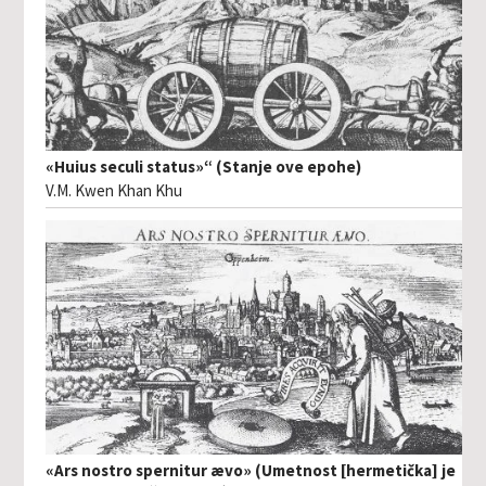
«Huius seculi status»“ (Stanje ove epohe)
V.M. Kwen Khan Khu
«Ars nostro spernitur ævo» (Umetnost [hermetička] je