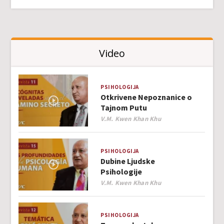
Video
PSIHOLOGIJA
Otkrivene Nepoznanice o
Tajnom Putu
Author
V.M. Kwen Khan Khu
PSIHOLOGIJA
Dubine Ljudske
Psihologije
Author
V.M. Kwen Khan Khu
PSIHOLOGIJA