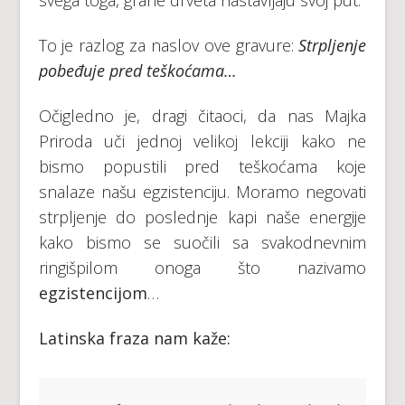
To je razlog za naslov ove gravure:
Strpljenje
pobeđuje pred teškoćama…
Očigledno je, dragi čitaoci, da nas Majka
Priroda uči jednoj velikoj lekciji kako ne
bismo popustili pred teškoćama koje
snalaze našu egzistenciju. Moramo negovati
strpljenje do poslednje kapi naše energije
kako bismo se suočili sa svakodnevnim
ringišpilom onoga što nazivamo
egzistencijom
…
Latinska fraza nam kaže: