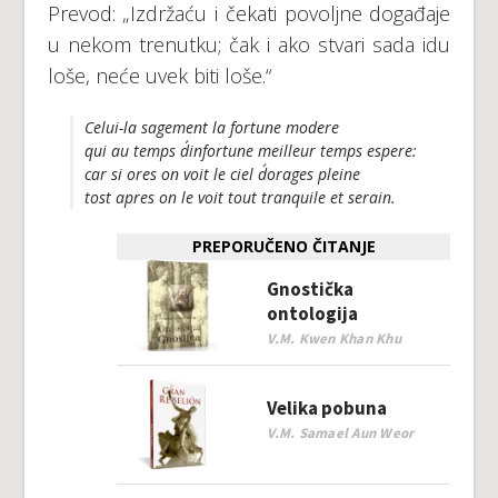
Prevod: „Izdržaću i čekati povoljne događaje
u nekom trenutku; čak i ako stvari sada idu
loše, neće uvek biti loše.“
Celui-la sagement la fortune modere
qui au temps d´infortune meilleur temps espere:
car si ores on voit le ciel d´orages pleine
tost apres on le voit tout tranquile et serain.
PREPORUČENO ČITANJE
Gnostička
ontologija
V.M. Kwen Khan Khu
Velika pobuna
V.M. Samael Aun Weor