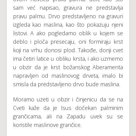
sam već napisao, gravura ne predstavlja
pravu palmu. Drvo predstavljeno na gravuri
izgleda kao maslina, kao što pokazuju njeni
listovi. A ako pogledamo oblik u kojem se
deblo i ploča presecaju, oni formiraju krst
koji na vrhu donosi plod. Takođe, donji cvet
ima četiri latice u obliku krsta, i ako uzmemo
u obzir da je krst božanskog Aberamenta
napravljen od maslinovog drveta, imalo bi
smisla da predstavljeno drvo bude maslina.
Moramo uzeti u obzir i činjenicu da se na
Cveti kaže da je Isus dočekan palminim
grančicama, ali na Zapadu uvek su se
koristile maslinove grančice.