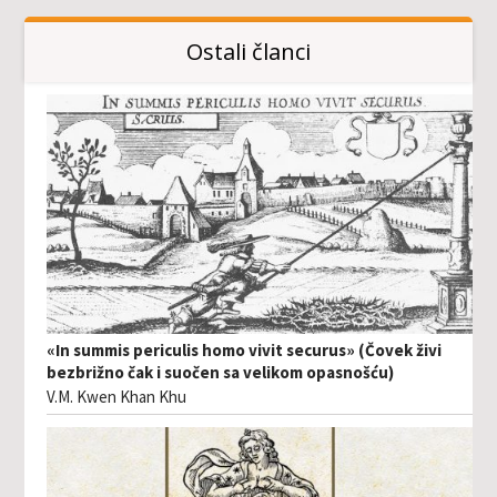
Ostali članci
«In summis periculis homo vivit securus» (Čovek živi
bezbrižno čak i suočen sa velikom opasnošću)
V.M. Kwen Khan Khu