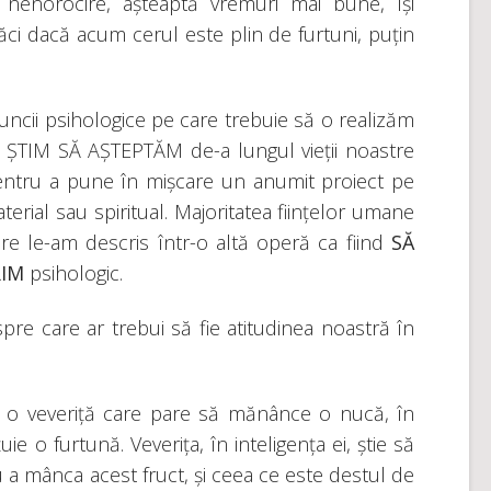
 nenorocire, așteaptă vremuri mai bune, își
ci dacă acum cerul este plin de furtuni, puțin
muncii psihologice pe care trebuie să o realizăm
SĂ ȘTIM SĂ AȘTEPTĂM de-a lungul vieții noastre
pentru a pune în mișcare un anumit proiect pe
terial sau spiritual. Majoritatea ființelor umane
are le-am descris într-o altă operă ca fiind
SĂ
RIM
psihologic.
e care ar trebui să fie atitudinea noastră în
m o veveriță care pare să mănânce o nucă, în
ie o furtună. Veverița, în inteligența ei, știe să
 a mânca acest fruct, și ceea ce este destul de