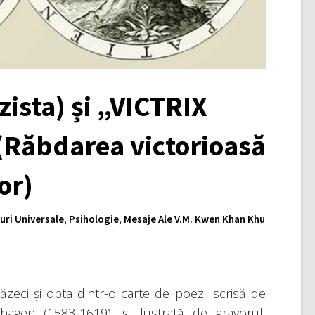
ista) și „VICTRIX
(Răbdarea victorioasă
lor)
uri Universale
,
Psihologie
,
Mesaje Ale V.M. Kwen Khan Khu
ăzeci și opta dintr-o carte de poezii scrisă de
agen (1583-1619), și ilustrată de gravorul,