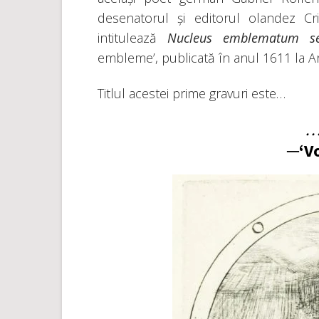
desenatorul și editorul olandez Cr
intitulează
Nucleus emblematum se
embleme’, publicată în anul 1611 la Ar
Titlul acestei prime gravuri este…
…
─‘Vo