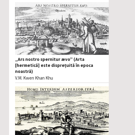
„Ars nostro spernitur ævo” (Arta
[hermetică] este disprețuită în epoca
noastră)
V.M. Kwen Khan Khu