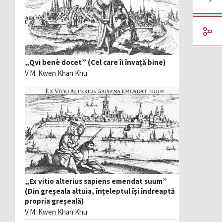
„Qvi benè docet” (Cel care îi învață bine)
V.M. Kwen Khan Khu
„Ex vitio alterius sapiens emendat suum”
(Din greșeala altuia, înțeleptul își îndreaptă
propria greșeală)
V.M. Kwen Khan Khu