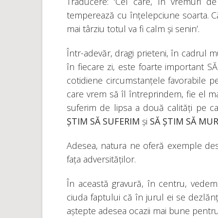
Traducere: ‘Cel care, în vremuri de
temperează cu înțelepciune soarta. Că
mai târziu totul va fi calm și senin’.
Într-adevăr, dragi prieteni, în cadrul 
în fiecare zi, este foarte important 
cotidiene circumstanțele favorabile 
care vrem să îl întreprindem, fie el ma
suferim de lipsa a două calități pe c
ȘTIM SĂ SUFERIM
și
SĂ ȘTIM SĂ MU
Adesea, natura ne oferă exemple despr
fața adversităților.
În această gravură, în centru, vede
ciuda faptului că în jurul ei se dezlănțu
aștepte adesea ocazii mai bune pentru