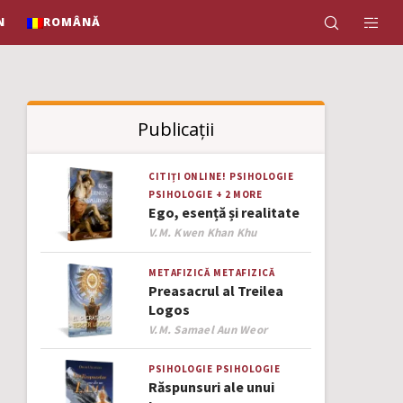
N
ROMÂNĂ
Publicații
CITIȚI ONLINE!
PSIHOLOGIE
PSIHOLOGIE
+ 2 MORE
Ego, esență și realitate
Author
V.M. Kwen Khan Khu
METAFIZICĂ
METAFIZICĂ
Preasacrul al Treilea
Logos
Author
V.M. Samael Aun Weor
PSIHOLOGIE
PSIHOLOGIE
Răspunsuri ale unui