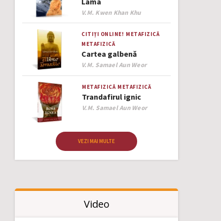
Lama
Author
V.M. Kwen Khan Khu
CITIȚI ONLINE!
METAFIZICĂ
METAFIZICĂ
Cartea galbenă
Author
V.M. Samael Aun Weor
METAFIZICĂ
METAFIZICĂ
Trandafirul ignic
Author
V.M. Samael Aun Weor
VEZI MAI MULTE
Video