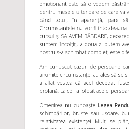
emoționant este să o vedem păstrând 
pentru mesele ulterioare pe care va v
când totul, în aparență, pare să
Circumstanțele nu vor fi întotdeauna 
cursul și SĂ AVEM RĂBDARE, deoarece
suntem încolțiți, a doua zi putem av
nostru s-a schimbat complet, este dife
Am cunoscut cazuri de persoane care
anumite circumstanțe, au ales să se sin
a aflat vestea că acel decedat fuses
profană. La ce i-a folosit acelei perso
Omenirea nu cunoaște
Legea Pendu
schimbărilor, bruște sau ușoare, bu
relativitatea existenței. Mulți se p