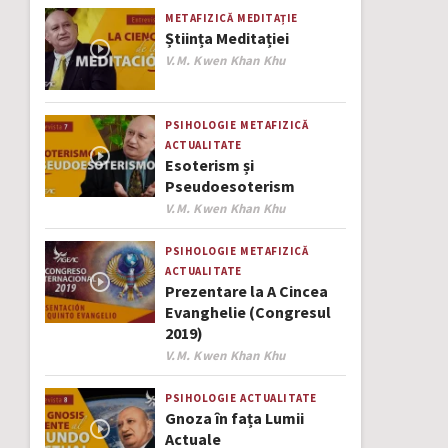
METAFIZICĂ
MEDITAȚIE
Știința Meditației
Author
V.M. Kwen Khan Khu
PSIHOLOGIE
METAFIZICĂ
ACTUALITATE
Esoterism și
Pseudoesoterism
Author
V.M. Kwen Khan Khu
PSIHOLOGIE
METAFIZICĂ
ACTUALITATE
Prezentare la A Cincea
Evanghelie (Congresul
2019)
Author
V.M. Kwen Khan Khu
PSIHOLOGIE
ACTUALITATE
Gnoza în fața Lumii
Actuale