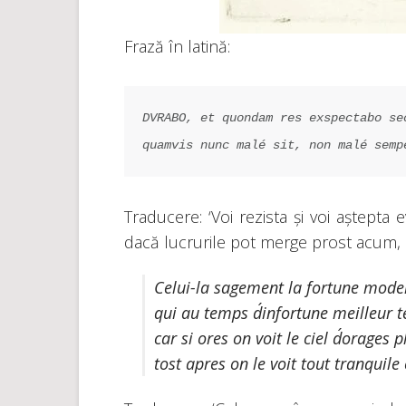
Frază în latină:
DVRABO, et quondam res exspectabo se
quamvis nunc malé sit, non malé semp
Traducere: ‘Voi rezista și voi aștept
dacă lucrurile pot merge prost acum, n
Celui-la sagement la fortune mode
qui au temps d´infortune meilleur 
car si ores on voit le ciel d´orages p
tost apres on le voit tout tranquile 