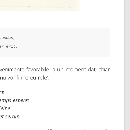
cundas,
er erit.
a evenimente favorabile la un moment dat; chiar
u vor fi mereu rele’.
re
temps espere:
leine
et serain.