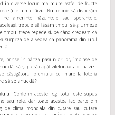
în diverse locuri mai multe astfel de fructe
rea să le ia mai târziu. Nu trebuie să disperăm
 ne amenințe năzuințele sau speranțele.
aceleași, trebuie să lăsăm timpul să-și urmeze
 timpul trece repede și, pe când credeam că
ea surpriza de a vedea că panorama din jurul
rită.
, prinse în pânza pasiunilor lor, împinse de
ucidă, să-și pună capăt zilelor, iar a doua zi s-
e câștigătorul premiului cel mare la loteria
ane să se sinucidă?
lului
. Conform acestei legi, totul este supus
ne sau rele, dar toate acestea fac parte din
lâng de clima mondială din cutare sau cutare