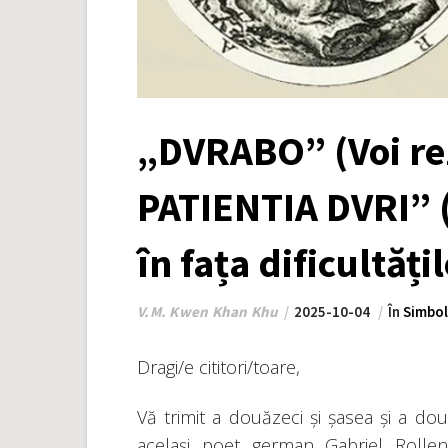
„DVRABO” (Voi rez
PATIENTIA DVRI” 
în fața dificultăți
V.M. Kwen Khan Khu
2025-10-04
În
Simbol
Dragi/e cititori/toare,
Vă trimit a douăzeci și șasea și a dou
același poet german Gabriel Rollenh