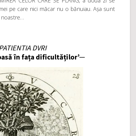
 UIMIREA CELOR CARE SE PLÂNG, a doua zi se
mei pe care nici măcar nu o bănuiau. Așa sunt
i noastre…
 PATIENTIA DVRI
să în fața dificultăților’─