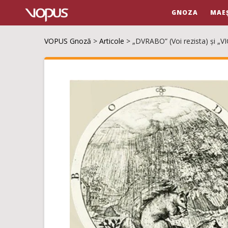
GNOZA
MAE
VOPUS Gnoză
>
Articole
>
„DVRABO” (Voi rezista) și „VI