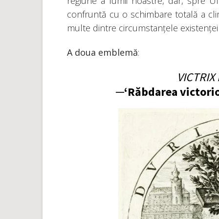
regiune a lumii noastre, dar, spre
confruntă cu o schimbare totală a cli
multe dintre circumstanțele existențe
A doua emblemă
:
VICTRIX
─‘Răbdarea victorioa