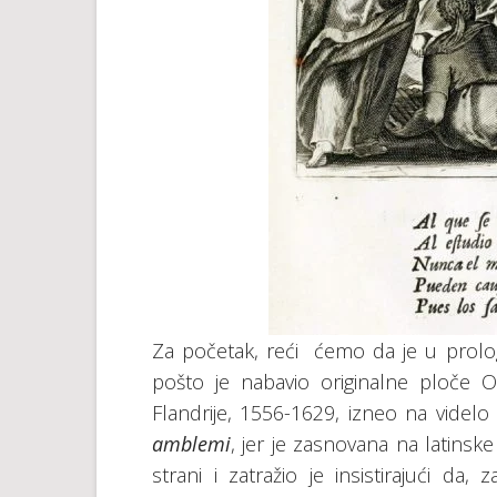
Za početak, reći ćemo da je u prolog
pošto je nabavio originalne ploče O
Flandrije, 1556-1629, izneo na vid
amblemi
, jer je zasnovana na latinske
strani i zatražio je insistirajući da