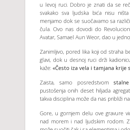
u levoj ruci. Dobro je znati da se r
svakako sva ljudska bića nisu niš
menjamo dok se suočavamo sa različiti
čula. Ovo nas dovodi do Revoluciona
Avatar, Samael Aun Weor, dao u jednoj
Zanimljivo, pored lika koji od straha 
glavi, dok u desnoj ruci drži kadioni
kaže:
«
Često iza vela i tamjana krije 
Zaista, samo posredstvom
stalne
pustošenja onih deset hiljada agreg
takva disciplina može da nas približi n
Gore, u gornjem delu ove gravure v
nad morem i nad ljudskim rodom. 
može suočiti čak i sa elementima i odol