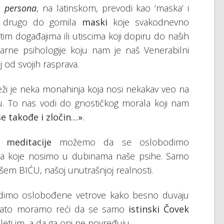
eč
persona
, na latinskom, prevodi kao ‘maska’ i
ta drugo do gomila
maski
koje svakodnevno
m događajima ili utiscima koji dopiru do naših
rne psihologije koju nam je naš Venerabilni
 od svojih rasprava.
beži je neka monahinja koja nosi nekakav veo na
cu. To nas vodi do gnostičkog morala koji nam
se takođe i zločin…»
.
 meditacije
možemo da se oslobodimo
ata koje nosimo u dubinama naše psihe. Samo
ašem BIĆU, našoj unutrašnjoj realnosti.
idimo oslobođene vetrove kako besno duvaju
Zato moramo reći da se samo
istinski Čovek
eti im, a da ga oni ne povređuju.