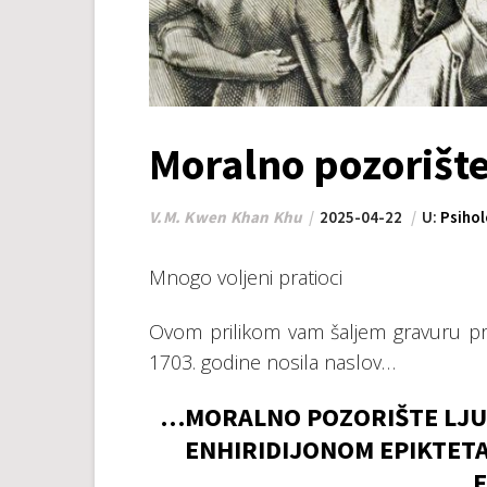
Moralno pozorište
V.M. Kwen Khan Khu
2025-04-22
U:
Psihol
Mnogo voljeni pratioci
Ovom prilikom vam šaljem gravuru pre
1703. godine nosila naslov…
…MORALNO POZORIŠTE LJUD
ENHIRIDIJONOM EPIKTETA
F