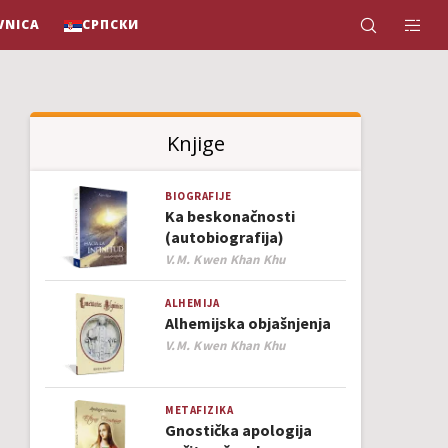
VNICA
СРПСКИ
Knjige
BIOGRAFIJE
Ka beskonačnosti
(autobiografija)
Author
V.M. Kwen Khan Khu
ALHEMIJA
Alhemijska objašnjenja
Author
V.M. Kwen Khan Khu
METAFIZIKA
Gnostička apologija