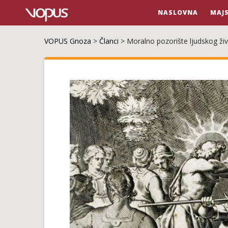
NASLOVNA
MAJ
VOPUS Gnoza
>
Članci
>
Moralno pozorište ljudskog ži