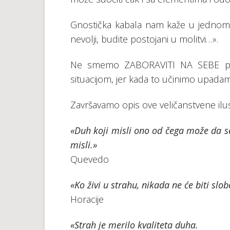
Gnostička kabala nam kaže u jednom od
nevolji, budite postojani u molitvi…».
Ne smemo ZABORAVITI NA SEBE pre
situacijom, jer kada to učinimo upad
Završavamo opis ove veličanstvene ilust
«Duh koji misli ono od čega može da se
misli.»
Quevedo
«Ko živi u strahu, nikada ne će biti slo
Horacije
«Strah je merilo kvaliteta duha.