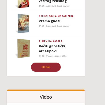
večitog ženskog
Author
V.M. Samael Aun Weor
PSIHOLOGIJA
METAFIZIKA
Prema gnozi
Author
V.M. Samael Aun Weor
ALHEMIJA
KABALA
Večiti gnostički
arhetipovi
Author
V.M. Kwen Khan Khu
GLEDAJ
Video