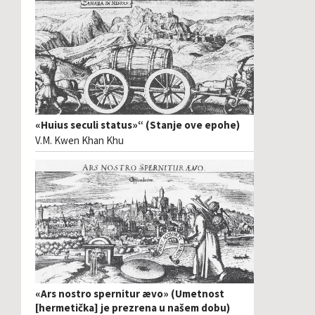
«Huius seculi status»“ (Stanje ove epohe)
V.M. Kwen Khan Khu
«Ars nostro spernitur ævo» (Umetnost
[hermetička] je prezrena u našem dobu)