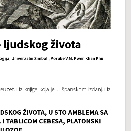
 ljudskog života
ogija
,
Univerzalni Simboli
,
Poruke V.M. Kwen Khan Khu
uzetu iz knjige koja je u španskom izdanju iz
SKOG ŽIVOTA, U STO AMBLEMA SA
 I TABLICOM CEBESA, PLATONSKI
ILOZOF.