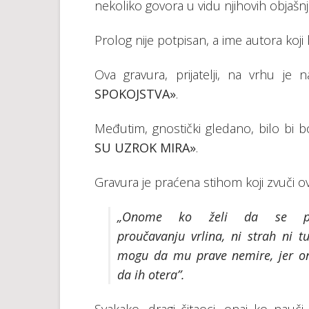
nekoliko govora u vidu njihovih objašnj
Prolog nije potpisan, a ime autora koj
Ova gravura, prijatelji, na vrhu je 
SPOKOJSTVA»
.
Međutim, gnostički gledano, bilo bi 
SU UZROK MIRA»
.
Gravura je praćena stihom koji zvuči o
„Onome ko želi da se po
proučavanju vrlina, ni strah ni t
mogu da mu prave nemire, jer 
da ih otera”.