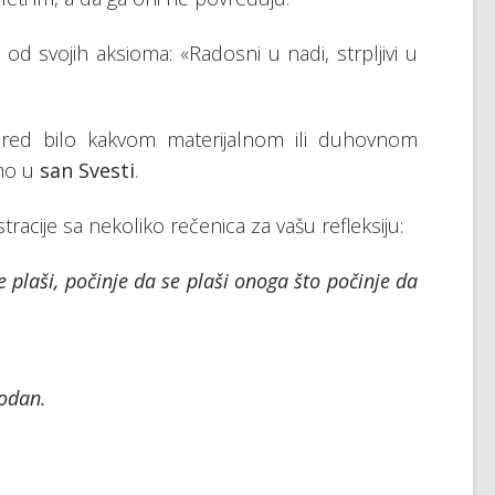
 svojih aksioma: «Radosni u nadi, strpljivi u
d bilo kakvom materijalnom ili duhovnom
amo u
san Svesti
.
racije sa nekoliko rečenica za vašu refleksiju:
 plaši, počinje da se plaši onoga što počinje da
bodan.