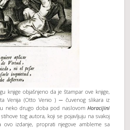
u knjige objašnjeno da je štampar ove knjige,
ta Venija (Otto Venio ) ─ čuvenog slikara iz
elo u neko drugo doba pod naslovom
Horacijini
 stihove tog autora, koji se pojavljuju na svakoj
, za ovo izdanje, proprati njegove ambleme sa