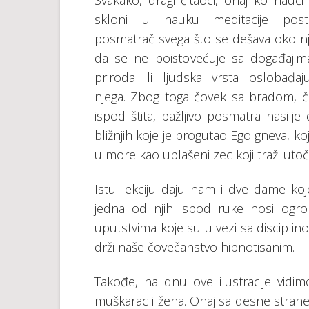
Svakako, dragi čitaoci, onaj ko nauči
skloni u nauku meditacije pos
posmatrač svega što se dešava oko nj
da se ne poistovećuje sa događajim
priroda ili ljudska vrsta oslobađa
njega. Zbog toga čovek sa bradom, č
ispod štita, pažljivo posmatra nasilje
bližnjih koje je progutao Ego gneva, ko
u more kao uplašeni zec koji traži uto
Istu lekciju daju nam i dve dame koj
jedna od njih ispod ruke nosi ogr
uputstvima koje su u vezi sa discipli
drži naše čovečanstvo hipnotisanim.
Takođe, na dnu ove ilustracije vidi
muškarac i žena. Onaj sa desne strane 