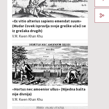
«Ex vitio alterius sapiens emendat suum»
(Mudar čovek ispravlja svoje greške učeći se
iz grešaka drugih)
V.M. Kwen Khan Khu
«Hortus nec amoenior ullus» (Nijedna bašta
nije divnija)
V.M. Kwen Khan Khu