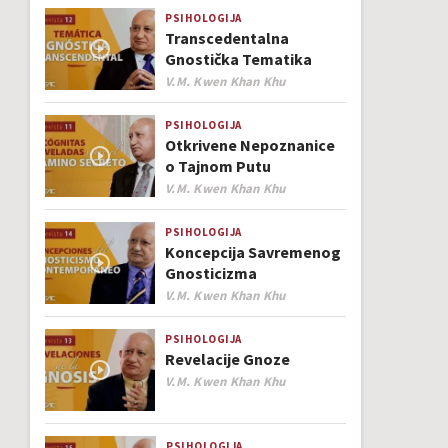
PSIHOLOGIJA
Transcedentalna
Gnostička Tematika
Author
V.M. Kwen Khan Khu
PSIHOLOGIJA
Otkrivene Nepoznanice
o Tajnom Putu
Author
V.M. Kwen Khan Khu
PSIHOLOGIJA
Koncepcija Savremenog
Gnosticizma
Author
V.M. Kwen Khan Khu
PSIHOLOGIJA
Revelacije Gnoze
Author
V.M. Kwen Khan Khu
PSIHOLOGIJA