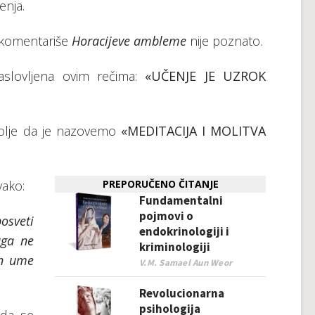
enja.
i komentariše
Horacijeve ambleme
nije poznato.
naslovljena ovim rečima:
«UČENJE JE UZROK
bolje da je nazovemo
«MEDITACIJA I MOLITVA
vako:
PREPORUČENO ČITANJE
Fundamentalni
pojmovi o
sveti
endokrinologiji i
uga ne
kriminologiji
on ume
V.M. Samael Aun Weor
Revolucionarna
psihologija