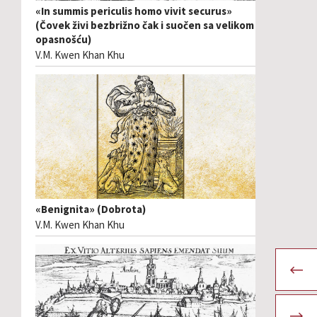
«In summis periculis homo vivit securus»
(Čovek živi bezbrižno čak i suočen sa velikom
opasnošću)
V.M. Kwen Khan Khu
«Benignita» (Dobrota)
V.M. Kwen Khan Khu