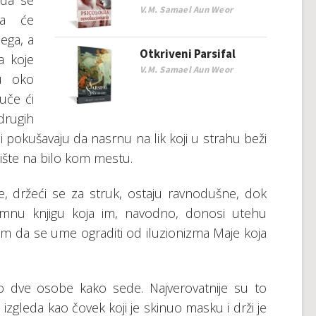
 da se
V.M. Samael Aun Weor
ta će
ega, a
Otkriveni Parsifal
a koje
V.M. Samael Aun Weor
ju oko
uče ći
 drugih
ji pokušavaju da nasrnu na lik koji u strahu beži
čište na bilo kom mestu.
e, držeći se za struk, ostaju ravnodušne, dok
omnu knjigu koja im, navodno, donosi utehu
nom da se ume ograditi od iluzionizma Maje koja
mo dve osobe kako sede. Najverovatnije su to
izgleda kao čovek koji je skinuo masku i drži je