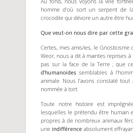
Au fond, nous voyons la ville fortif
homme d’où sort un serpent de la 
crocodile qui dévore un autre être hu
Que veut-on nous dire par cette gra
Certes, mes amis/ies, le Gnosticisme
Weor, nous a dit à maintes reprises à
pas sur la face de la Terre ; que c
d’humanoïdes
semblables à l’homme
animale. Nous l’avons constaté tout a
nommée à tort.
Toute notre histoire est imprégné
lesquelles le prétendu être humain
propres à de nombreux animaux féroc
une
indifférence
absolument effrayant