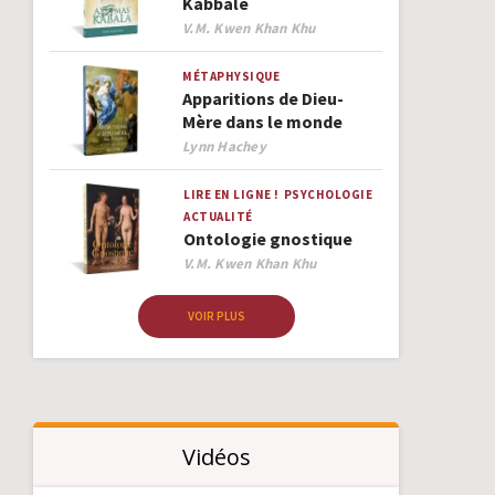
Kabbale
Author
V.M. Kwen Khan Khu
MÉTAPHYSIQUE
Apparitions de Dieu-
Mère dans le monde
Author
Lynn Hachey
LIRE EN LIGNE !
PSYCHOLOGIE
ACTUALITÉ
Ontologie gnostique
Author
V.M. Kwen Khan Khu
VOIR PLUS
Vidéos