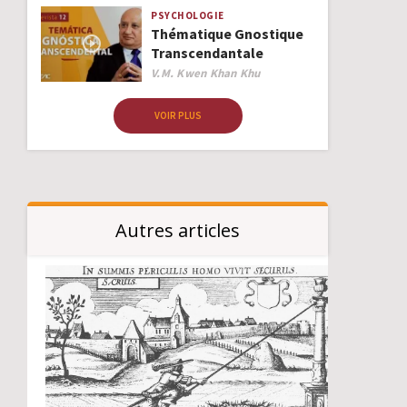
PSYCHOLOGIE
Thématique Gnostique
Transcendantale
Author
V.M. Kwen Khan Khu
VOIR PLUS
Autres articles