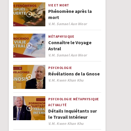
VIE ET MORT
Phénomène après la
mort
Author
V.M. Samael Aun Weor
MÉTAPHYSIQUE
Connaître le Voyage
Astral
Author
V.M. Samael Aun Weor
PSYCHOLOGIE
Révélations de la Gnose
Author
V.M. Kwen Khan Khu
PSYCHOLOGIE
MÉTAPHYSIQUE
ACTUALITÉ
Détails Inquiétants sur
le Travail Intérieur
Author
V.M. Kwen Khan Khu