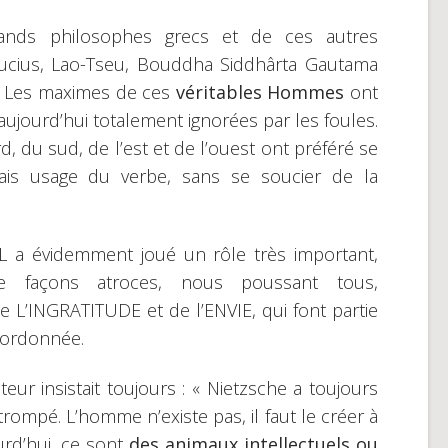
rands philosophes grecs et de ces autres
fucius, Lao-Tseu, Bouddha Siddhârta Gautama
ien. Les maximes de ces
véritables Hommes
ont
 aujourd’hui totalement ignorées par les foules.
d, du sud, de l’est et de l’ouest ont préféré se
vais usage du verbe, sans se soucier de la
 a évidemment joué un rôle très important,
e façons atroces, nous poussant tous,
L’INGRATITUDE et de l’ENVIE, qui font partie
sordonnée.
eur insistait toujours : « Nietzsche a toujours
 trompé. L’homme n’existe pas, il faut le créer à
ourd’hui, ce sont
des animaux intellectuels ou