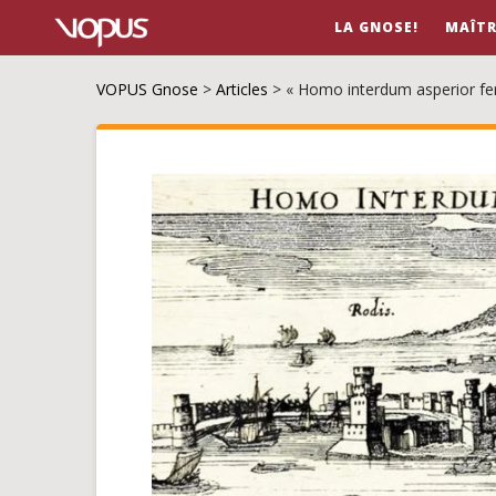
LA GNOSE!
MAÎTR
VOPUS Gnose
>
Articles
>
« Homo interdum asperior fer