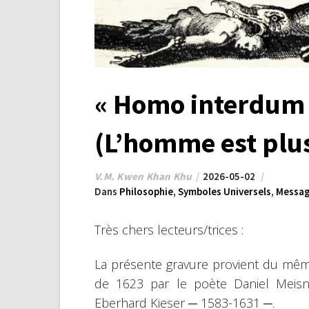
« Homo interdum a
(L’homme est plus
V.M. Kwen Khan Khu
2026-05-02
Dans
Philosophie
,
Symboles Universels
,
Messag
Très chers lecteurs/trices :
La présente gravure provient du mêm
de 1623 par le poète Daniel Meisn
Eberhard Kieser ─ 1583-1631 ─.