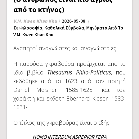
από το κτήνος)
V.M. Kwen Khan Khu
2026-05-08
Σε
Φιλοσοφία
,
Καθολικά Σύμβολα
,
Μηνύματα Από Το
V.M. Kwen Khan Khu
Αγαπητοί αναγνώστες και αναγνώστριες:
Η παρούσα γκραβούρα προέρχεται από το
ίδιο βιβλίο
Thesaurus Philo-Politicus
, που
εκδόθηκε από το 1623 από τον ποιητή
Daniel Meisner -1585-1625- και τον
χαράκτη και εκδότη Eberhard Kieser -1583-
1631-.
Ο τίτλος της γκραβούρας είναι ο εξής:
HOMO INTERDUM ASPERIOR FERA