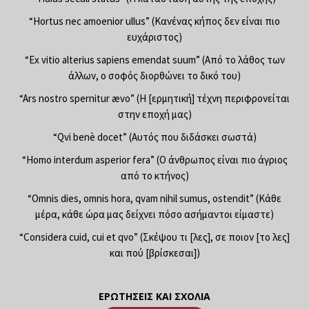
“Hortus nec amoenior ullus” (Κανένας κήπος δεν είναι πιο
ευχάριστος)
“Ex vitio alterius sapiens emendat suum” (Από το λάθος των
άλλων, ο σοφός διορθώνει το δικό του)
“Ars nostro spernitur ævo” (Η [ερμητική] τέχνη περιφρονείται
στην εποχή μας)
“Qvi benè docet” (Αυτός που διδάσκει σωστά)
“Homo interdum asperior fera” (Ο άνθρωπος είναι πιο άγριος
από το κτήνος)
“Omnis dies, omnis hora, qvam nihil sumus, ostendit” (Κάθε
μέρα, κάθε ώρα μας δείχνει πόσο ασήμαντοι είμαστε)
“Considera cuid, cui et qvo” (Σκέψου τι [λες], σε ποιον [το λες]
και πού [βρίσκεσαι])
ΕΡΩΤΉΣΕΙΣ ΚΑΙ ΣΧΌΛΙΑ