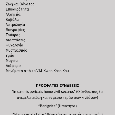
Ζωή και Θάνατος
Επικαιρότητα
Αλχημεία
Καβάλα
Αστρολογία
Βιογραφίες
Τσάκρας
Διαστάσεις
Ψυχολογία
Μυστικισμός
Υγεία
Μαγεία
Διάφορα
Μηνύματα από το V.M. Kwen Khan Khu
ΠΡΌΣΦΑΤΕΣ ΣΥΝΔΈΣΕΙΣ
“In summis periculis homo vivit securus” (Ο άνθρωπος ζει
ανέμελα ακόμη και εν μέσω τεράστιων κινδύνων)
“Benignita” (Ηπιότητα)
“Huius seculi status” (Η κατάσταση αυτής της εποχής)