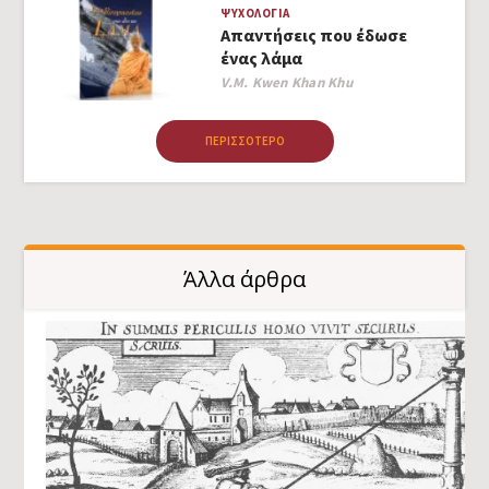
ΨΥΧΟΛΟΓΊΑ
Απαντήσεις που έδωσε
ένας λάμα
Author
V.M. Kwen Khan Khu
ΠΕΡΙΣΣΌΤΕΡΟ
Άλλα άρθρα