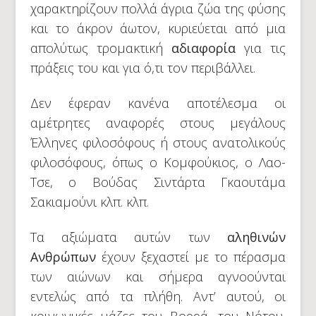
χαρακτηρίζουν πολλά άγρια ζώα της φύσης
και το άκρον άωτον, κυριεύεται από μια
απολύτως τρομακτική
αδιαφορία
για τις
πράξεις του και για ό,τι τον περιβάλλει.
Δεν έφεραν κανένα αποτέλεσμα οι
αμέτρητες αναφορές στους μεγάλους
Έλληνες φιλοσόφους ή στους ανατολικούς
φιλοσόφους, όπως ο Κομφούκιος, ο Λαο-
Τσε, ο Βούδας Σιντάρτα Γκαουτάμα
Σακιαμούνι κλπ. κλπ.
Τα αξιώματα αυτών των
αληθινών
Ανθρώπων
έχουν ξεχαστεί με το πέρασμα
των αιώνων και σήμερα αγνοούνται
εντελώς από τα πλήθη. Αντ’ αυτού, οι