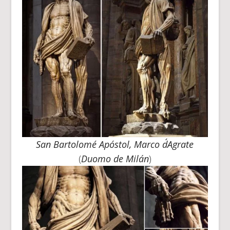
San Bartolomé Apóstol, Marco d´Agrate
(
Duomo de Milán
)