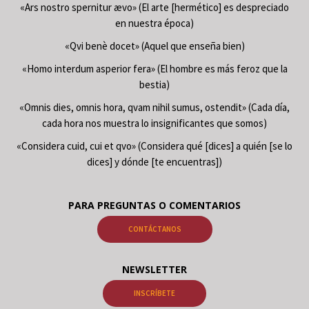
«Ars nostro spernitur ævo» (El arte [hermético] es despreciado
en nuestra época)
«Qvi benè docet» (Aquel que enseña bien)
«Homo interdum asperior fera» (El hombre es más feroz que la
bestia)
«Omnis dies, omnis hora, qvam nihil sumus, ostendit» (Cada día,
cada hora nos muestra lo insignificantes que somos)
«Considera cuid, cui et qvo» (Considera qué [dices] a quién [se lo
dices] y dónde [te encuentras])
PARA PREGUNTAS O COMENTARIOS
CONTÁCTANOS
NEWSLETTER
INSCRÍBETE