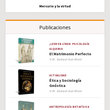
Mercurio y la virtud
Publicaciones
¡LEER EN LÍNEA!
PSICOLOGÍA
ALQUIMIA
El Matrimonio Perfecto
Author
V.M. Samael Aun Weor
ACTUALIDAD
Ética y Sociología
Gnóstica
Author
V.M. Samael Aun Weor
ANTROPOLOGÍA
METAFÍSICA