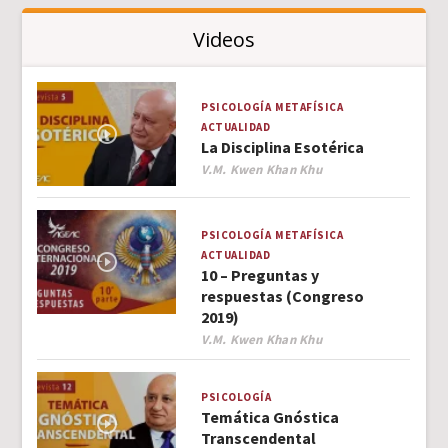
Videos
PSICOLOGÍA
METAFÍSICA
ACTUALIDAD
La Disciplina Esotérica
Author
V.M. Kwen Khan Khu
PSICOLOGÍA
METAFÍSICA
ACTUALIDAD
10 – Preguntas y
respuestas (Congreso
2019)
Author
V.M. Kwen Khan Khu
PSICOLOGÍA
Temática Gnóstica
Transcendental