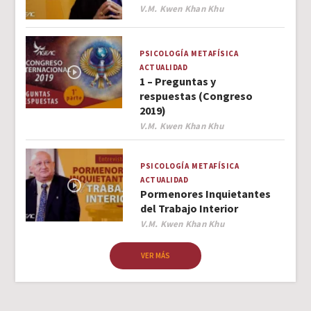
Author
V.M. Kwen Khan Khu
PSICOLOGÍA
METAFÍSICA
ACTUALIDAD
1 – Preguntas y
respuestas (Congreso
2019)
Author
V.M. Kwen Khan Khu
PSICOLOGÍA
METAFÍSICA
ACTUALIDAD
Pormenores Inquietantes
del Trabajo Interior
Author
V.M. Kwen Khan Khu
VER MÁS