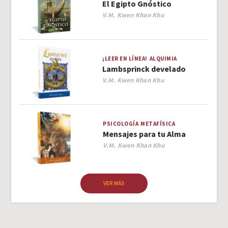
El Egipto Gnóstico
Author
V.M. Kwen Khan Khu
¡LEER EN LÍNEA!
ALQUIMIA
Lambsprinck develado
Author
V.M. Kwen Khan Khu
PSICOLOGÍA
METAFÍSICA
Mensajes para tu Alma
Author
V.M. Kwen Khan Khu
VER MÁS