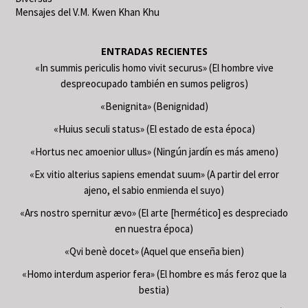
Mensajes del V.M. Kwen Khan Khu
ENTRADAS RECIENTES
«In summis periculis homo vivit securus» (El hombre vive
despreocupado también en sumos peligros)
«Benignita» (Benignidad)
«Huius seculi status» (El estado de esta época)
«Hortus nec amoenior ullus» (Ningún jardín es más ameno)
«Ex vitio alterius sapiens emendat suum» (A partir del error
ajeno, el sabio enmienda el suyo)
«Ars nostro spernitur ævo» (El arte [hermético] es despreciado
en nuestra época)
«Qvi benè docet» (Aquel que enseña bien)
«Homo interdum asperior fera» (El hombre es más feroz que la
bestia)