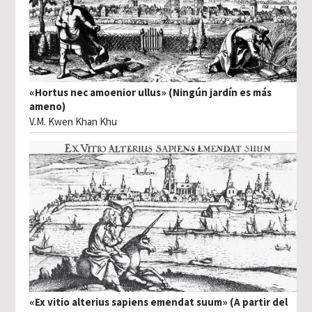
«Hortus nec amoenior ullus» (Ningún jardín es más
ameno)
V.M. Kwen Khan Khu
«Ex vitio alterius sapiens emendat suum» (A partir del