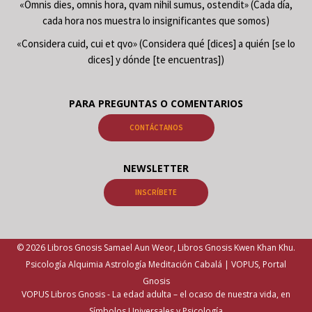
«Omnis dies, omnis hora, qvam nihil sumus, ostendit» (Cada día,
cada hora nos muestra lo insignificantes que somos)
«Considera cuid, cui et qvo» (Considera qué [dices] a quién [se lo
dices] y dónde [te encuentras])
PARA PREGUNTAS O COMENTARIOS
CONTÁCTANOS
NEWSLETTER
INSCRÍBETE
© 2026 Libros Gnosis Samael Aun Weor, Libros Gnosis Kwen Khan Khu.
Psicología Alquimia Astrología Meditación Cabalá | VOPUS, Portal
Gnosis
VOPUS Libros Gnosis -
La edad adulta – el ocaso de nuestra vida, en
Símbolos Universales y Psicología