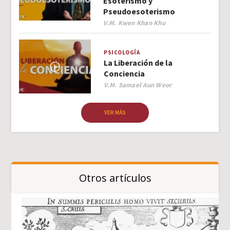
Esoterismo y
Pseudoesoterismo
Author
V.M. Kwen Khan Khu
PSICOLOGÍA
La Liberación de la
Conciencia
Author
V.M. Samael Aun Weor
VER MÁS
Otros artículos