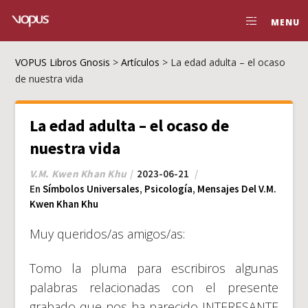
MENU
VOPUS Libros Gnosis
>
Artículos
>
La edad adulta – el ocaso
de nuestra vida
La edad adulta – el ocaso de
nuestra vida
V.M. Kwen Khan Khu
2023-06-21
En
Símbolos Universales
,
Psicología
,
Mensajes Del V.M.
Kwen Khan Khu
Muy queridos/as amigos/as:
Tomo la pluma para escribiros algunas
palabras relacionadas con el presente
grabado que nos ha parecido INTERESANTE