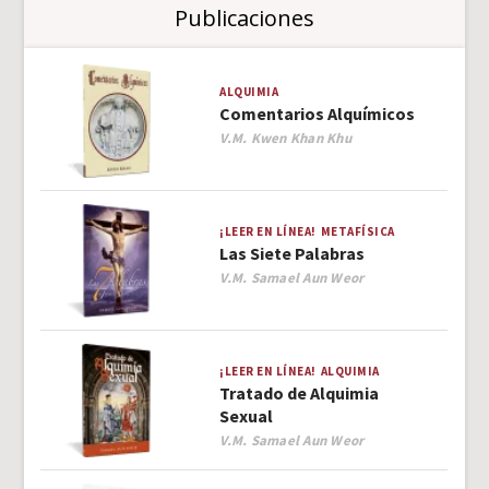
Publicaciones
ALQUIMIA
Comentarios Alquímicos
Author
V.M. Kwen Khan Khu
¡LEER EN LÍNEA!
METAFÍSICA
Las Siete Palabras
Author
V.M. Samael Aun Weor
¡LEER EN LÍNEA!
ALQUIMIA
Tratado de Alquimia
Sexual
Author
V.M. Samael Aun Weor