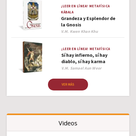
¡LEER EN LÍNEA!
METAFÍSICA
KÁBALA
Grandeza y Esplendor de
la Gnosis
Author
V.M. Kwen Khan Khu
¡LEER EN LÍNEA!
METAFÍSICA
Sí hay infierno, sí hay
diablo, sí hay karma
Author
V.M. Samael Aun Weor
VER MÁS
Videos