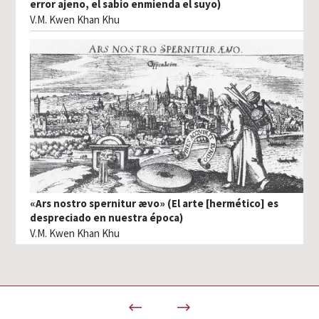
error ajeno, el sabio enmienda el suyo)
V.M. Kwen Khan Khu
«Ars nostro spernitur ævo» (El arte [hermético] es
despreciado en nuestra época)
V.M. Kwen Khan Khu