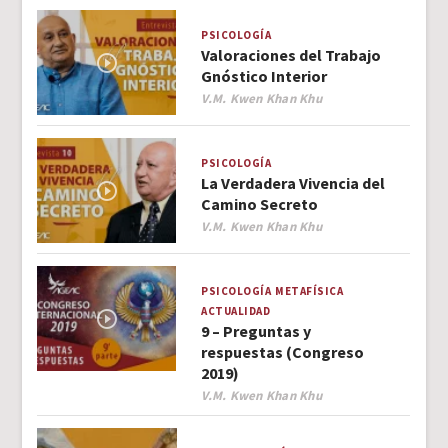
PSICOLOGÍA
Valoraciones del Trabajo
Gnóstico Interior
Author
V.M. Kwen Khan Khu
PSICOLOGÍA
La Verdadera Vivencia del
Camino Secreto
Author
V.M. Kwen Khan Khu
PSICOLOGÍA
METAFÍSICA
ACTUALIDAD
9 – Preguntas y
respuestas (Congreso
2019)
Author
V.M. Kwen Khan Khu