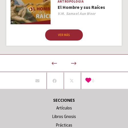
ANTROPOLOGÍA
El Hombre y sus Raíces
Author
V.M. Samael Aun Weor
VER MÁS
0
SECCIONES
Artículos
Libros Gnosis
Prácticas