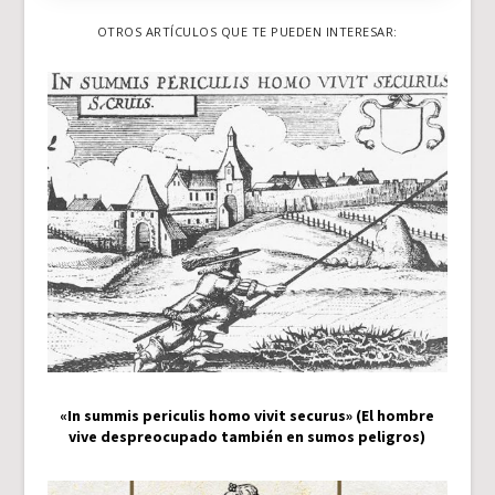
OTROS ARTÍCULOS QUE TE PUEDEN INTERESAR:
«In summis periculis homo vivit securus» (El hombre
vive despreocupado también en sumos peligros)