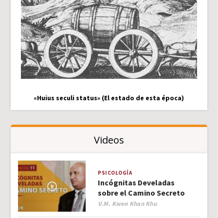
«Huius seculi status» (El estado de esta época)
Videos
PSICOLOGÍA
Incógnitas Develadas
sobre el Camino Secreto
Author
V.M. Kwen Khan Khu