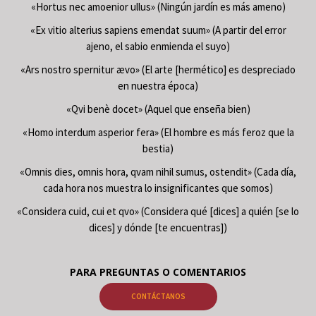
«Hortus nec amoenior ullus» (Ningún jardín es más ameno)
«Ex vitio alterius sapiens emendat suum» (A partir del error
ajeno, el sabio enmienda el suyo)
«Ars nostro spernitur ævo» (El arte [hermético] es despreciado
en nuestra época)
«Qvi benè docet» (Aquel que enseña bien)
«Homo interdum asperior fera» (El hombre es más feroz que la
bestia)
«Omnis dies, omnis hora, qvam nihil sumus, ostendit» (Cada día,
cada hora nos muestra lo insignificantes que somos)
«Considera cuid, cui et qvo» (Considera qué [dices] a quién [se lo
dices] y dónde [te encuentras])
PARA PREGUNTAS O COMENTARIOS
CONTÁCTANOS