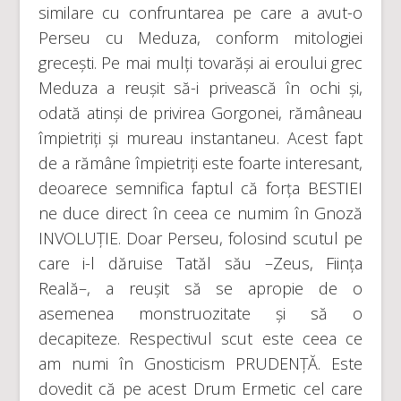
similare cu confruntarea pe care a avut-o
Perseu cu Meduza, conform mitologiei
grecești. Pe mai mulți tovarăși ai eroului grec
Meduza a reușit să-i privească în ochi și,
odată atinși de privirea Gorgonei, rămâneau
împietriți și mureau instantaneu. Acest fapt
de a rămâne împietriți este foarte interesant,
deoarece semnifica faptul că forța BESTIEI
ne duce direct în ceea ce numim în Gnoză
INVOLUȚIE. Doar Perseu, folosind scutul pe
care i-l dăruise Tatăl său –Zeus, Ființa
Reală–, a reușit să se apropie de o
asemenea monstruozitate și să o
decapiteze. Respectivul scut este ceea ce
am numi în Gnosticism PRUDENȚĂ. Este
dovedit că pe acest Drum Ermetic cel care