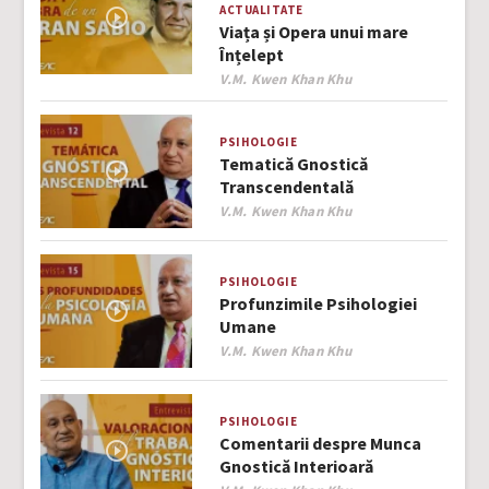
ACTUALITATE
Viața și Opera unui mare
Înțelept
Author
V.M. Kwen Khan Khu
PSIHOLOGIE
Tematică Gnostică
Transcendentală
Author
V.M. Kwen Khan Khu
PSIHOLOGIE
Profunzimile Psihologiei
Umane
Author
V.M. Kwen Khan Khu
PSIHOLOGIE
Comentarii despre Munca
Gnostică Interioară