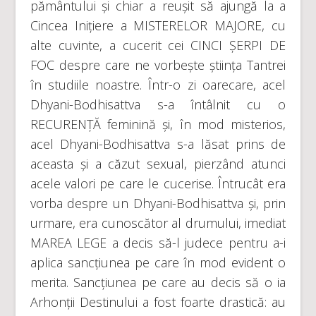
pământului și chiar a reușit să ajungă la a
Cincea Inițiere a MISTERELOR MAJORE, cu
alte cuvinte, a cucerit cei CINCI ȘERPI DE
FOC despre care ne vorbește știința Tantrei
în studiile noastre. Într-o zi oarecare, acel
Dhyani-Bodhisattva s-a întâlnit cu o
RECURENȚĂ feminină și, în mod misterios,
acel Dhyani-Bodhisattva s-a lăsat prins de
aceasta și a căzut sexual, pierzând atunci
acele valori pe care le cucerise. Întrucât era
vorba despre un Dhyani-Bodhisattva și, prin
urmare, era cunoscător al drumului, imediat
MAREA LEGE a decis să-l judece pentru a-i
aplica sancțiunea pe care în mod evident o
merita. Sancțiunea pe care au decis să o ia
Arhonții Destinului a fost foarte drastică: au