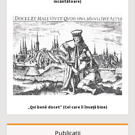
încântătoare)
„Qvi benè docet” (Cel care îi învață bine)
Publicații