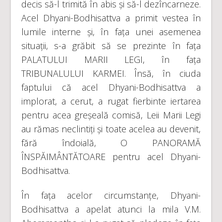
decis să-l trimită în abis și să-l dezîncarneze.
Acel Dhyani-Bodhisattva a primit vestea în
lumile interne și, în fața unei asemenea
situații, s-a grăbit să se prezinte în fața
PALATULUI MARII LEGI, în fața
TRIBUNALULUI KARMEI. Însă, în ciuda
faptului că acel Dhyani-Bodhisattva a
implorat, a cerut, a rugat fierbinte iertarea
pentru acea greșeală comisă, Leii Marii Legi
au rămas neclintiți și toate acelea au devenit,
fără îndoială, O PANORAMĂ
ÎNSPĂIMÂNTĂTOARE pentru acel Dhyani-
Bodhisattva.
În fața acelor circumstanțe, Dhyani-
Bodhisattva a apelat atunci la mila V.M.