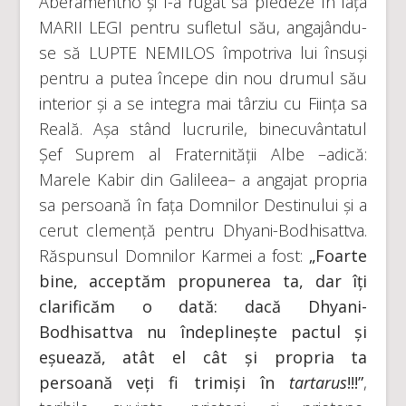
Aberamentho și l-a rugat să pledeze în fața
MARII LEGI pentru sufletul său, angajându-
se să LUPTE NEMILOS împotriva lui însuși
pentru a putea începe din nou drumul său
interior și a se integra mai târziu cu Ființa sa
Reală. Așa stând lucrurile, binecuvântatul
Șef Suprem al Fraternității Albe –adică:
Marele Kabir din Galileea– a angajat propria
sa persoană în fața Domnilor Destinului și a
cerut clemență pentru Dhyani-Bodhisattva.
Răspunsul Domnilor Karmei a fost:
„Foarte
bine, acceptăm propunerea ta, dar îți
clarificăm o dată: dacă Dhyani-
Bodhisattva nu îndeplinește pactul și
eșuează, atât el cât și propria ta
persoană veți fi trimiși în
tartarus
!!!”
,