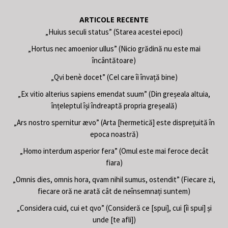
ARTICOLE RECENTE
„Huius seculi status” (Starea acestei epoci)
„Hortus nec amoenior ullus” (Nicio grădină nu este mai
încântătoare)
„Qvi benè docet” (Cel care îi învață bine)
„Ex vitio alterius sapiens emendat suum” (Din greșeala altuia,
înțeleptul își îndreaptă propria greșeală)
„Ars nostro spernitur ævo” (Arta [hermetică] este disprețuită în
epoca noastră)
„Homo interdum asperior fera” (Omul este mai feroce decât
fiara)
„Omnis dies, omnis hora, qvam nihil sumus, ostendit” (Fiecare zi,
fiecare oră ne arată cât de neînsemnați suntem)
„Considera cuid, cui et qvo” (Consideră ce [spui], cui [îi spui] și
unde [te afli])