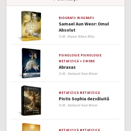
BIOGRAFII
BIOGRAFII
Samael Aun Weor: Omul
Absolut
Author
V.M. Kwen Khan Khu
PSIHOLOGIE
PSIHOLOGIE
METAFIZICĂ
+ 3 MORE
Abraxas
Author
V.M. Samael Aun Weor
METAFIZICĂ
METAFIZICĂ
Pistis Sophia dezvăluită
Author
V.M. Samael Aun Weor
METAFIZICĂ
METAFIZICĂ