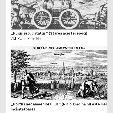
„Huius seculi status” (Starea acestei epoci)
V.M. Kwen Khan Khu
„Hortus nec amoenior ullus” (Nicio grădină nu este mai
încântătoare)