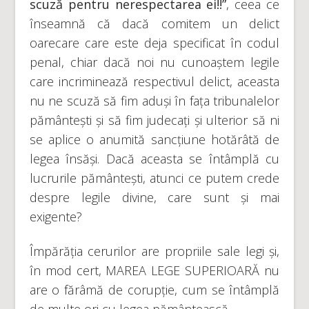
scuză pentru nerespectarea ei!!”
, ceea ce
înseamnă că dacă comitem un delict
oarecare care este deja specificat în codul
penal, chiar dacă noi nu cunoaștem legile
care incriminează respectivul delict, aceasta
nu ne scuză să fim aduși în fața tribunalelor
pământești și să fim judecați și ulterior să ni
se aplice o anumită sancțiune hotărâtă de
legea însăși. Dacă aceasta se întâmplă cu
lucrurile pământești, atunci ce putem crede
despre legile divine, care sunt și mai
exigente?
Împărăția cerurilor are propriile sale legi și,
în mod cert, MAREA LEGE SUPERIOARĂ nu
are o fărâmă de corupție, cum se întâmplă
de multe ori cu legea pământească.