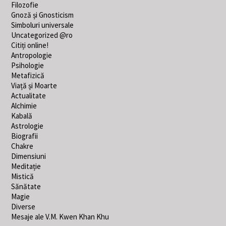
Filozofie
Gnoză și Gnosticism
Simboluri universale
Uncategorized @ro
Citiți online!
Antropologie
Psihologie
Metafizică
Viață și Moarte
Actualitate
Alchimie
Kabală
Astrologie
Biografii
Chakre
Dimensiuni
Meditație
Mistică
Sănătate
Magie
Diverse
Mesaje ale V.M. Kwen Khan Khu