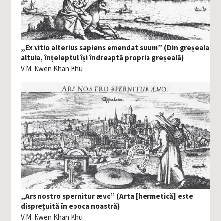
„Ex vitio alterius sapiens emendat suum” (Din greșeala
altuia, înțeleptul își îndreaptă propria greșeală)
V.M. Kwen Khan Khu
„Ars nostro spernitur ævo” (Arta [hermetică] este
disprețuită în epoca noastră)
V.M. Kwen Khan Khu