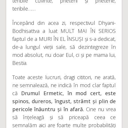
teribile cuvinte, prieteni și prietene,
teribile……
Începând din acea zi, respectivul Dhyani-
Bodhisattva a luat MULT MAI ÎN SERIOS
faptul de a MURI ÎN EL ÎNSUȘI și s-a dedicat,
de-a lungul vieții sale, să dezintegreze în
mod absolut, nu doar Eul, ci și pe mama lui,
Bestia.
Toate aceste lucruri, dragi cititori, ne arată,
ne semnalează, ne indică în mod clar faptul
că
Drumul Ermetic, în mod cert, este
spinos, dureros, îngust, strâmt și plin de
pericole înăuntru și în afară.
Cine nu vrea
să înțeleagă și să priceapă ceea ce
semnalăm aici are foarte multe probabilități