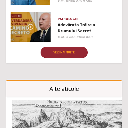
Author
V.M. Kwen Khan Khu
PSIHOLOGIE
Adevărata Trăire a
Drumului Secret
Author
V.M. Kwen Khan Khu
VEZI MAI MULTE
Alte aticole