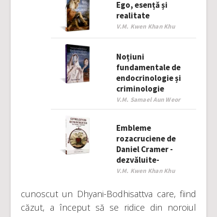
Ego, esență și
realitate
V.M. Kwen Khan Khu
Noțiuni
fundamentale de
endocrinologie și
criminologie
V.M. Samael Aun Weor
Embleme
rozacruciene de
Daniel Cramer -
dezvăluite-
V.M. Kwen Khan Khu
cunoscut un Dhyani-Bodhisattva care, fiind
căzut, a început să se ridice din noroiul