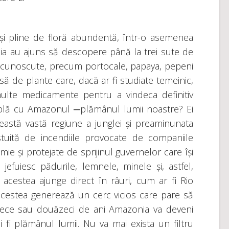
și pline de floră abundentă, într-o asemenea
ilia au ajuns să descopere până la trei sute de
a cunoscute, precum portocale, papaya, pepeni
ensă de plante care, dacă ar fi studiate temeinic,
ulte medicamente pentru a vindeca definitiv
mplă cu Amazonul ─plămânul lumii noastre? Ei
această vastă regiune a junglei și preaminunata
tuită de incendiile provocate de companiile
ie și protejate de sprijinul guvernelor care își
 jefuiesc pădurile, lemnele, minele și, astfel,
cestea ajunge direct în râuri, cum ar fi Rio
acestea generează un cerc vicios care pare să
e zece sau douăzeci de ani Amazonia va deveni
 fi plămânul lumii. Nu va mai exista un filtru