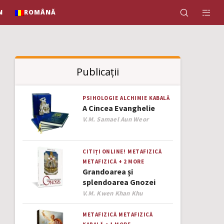
N
ROMÂNĂ
Publicații
PSIHOLOGIE
ALCHIMIE
KABALĂ
A Cincea Evanghelie
Author
V.M. Samael Aun Weor
CITIȚI ONLINE!
METAFIZICĂ
METAFIZICĂ
+ 2 MORE
Grandoarea și
splendoarea Gnozei
Author
V.M. Kwen Khan Khu
METAFIZICĂ
METAFIZICĂ