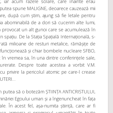
iar acum razele solare, care înainte erau
m putea spune MALIGNE, deoarece cauzează mii
re, după cum știm, ajung să fie letale pentru
a abominabilă de a dori să cucerim alte lumi,
provocat un alt gunoi care se acumulează în
 spațiu. De la Stația Spațială Internațională, s-
arată milioane de resturi metalice, rămășițe de
 încă funcționează și chiar bombele nucleare SFBO,
 în vremea sa, în una dintre conferințele sale,
durerate. Despre toate acestea a vorbit V.M.
u privire la pericolul atomic pe care-l crease
PUTERI…
re am putea să o botezăm ȘTIINȚA ANTICRISTULUI,
inăriei Egoului uman și a îngenuncheat în fața
le. În acest fel, așa-numita știință, care ar fi
ce armonia și progresul umanității în toate