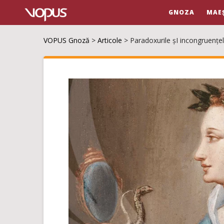
GNOZA
MAE
VOPUS Gnoză
>
Articole
>
Paradoxurile șI incongruențel