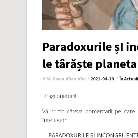
Paradoxurile șI i
le târăște planeta
V.M. Kwen Khan Khu
2021-04-10
În
Actual
Dragi prieteni!
Vă trimit câteva comentarii pe care
înțelegem:
PARADOXURILE ȘI INCONGRUENȚEL