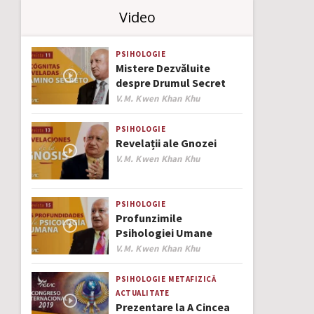
Video
PSIHOLOGIE
Mistere Dezvăluite
despre Drumul Secret
Author
V.M. Kwen Khan Khu
PSIHOLOGIE
Revelații ale Gnozei
Author
V.M. Kwen Khan Khu
PSIHOLOGIE
Profunzimile
Psihologiei Umane
Author
V.M. Kwen Khan Khu
PSIHOLOGIE
METAFIZICĂ
ACTUALITATE
Prezentare la A Cincea