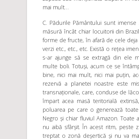
mai mult…
C. Pădurile Pământului sunt imense 
măsură încât chiar locuitorii din Braz
forme de fructe, în afară de cele dej
verzi etc., etc., etc. Există o rețea im
s-ar ajunge să se extragă din ele m
multe boli. Totuși, acum ce se întâ
bine, nici mai mult, nici mai puțin, 
rezervă a planetei noastre este mis
transnaționale, care, conduse de lăcom
împart acea masă teritorială extinsă,
poluarea pe care o generează toate a
Negro și chiar fluviul Amazon. Toate 
nu aibă sfârșit. În acest ritm, pest
treptat o zonă deșertică și nu va mai