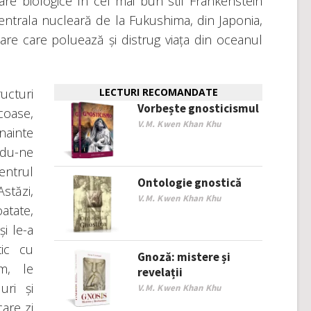
are biologice în cel mai bun stil Frankenstein
centrala nucleară de la Fukushima, din Japonia,
re care poluează și distrug viața din oceanul
ucturi
LECTURI RECOMANDATE
Vorbește gnosticismul
oase,
V.M. Kwen Khan Khu
nainte
du-ne
entrul
Ontologie gnostică
stăzi,
V.M. Kwen Khan Khu
atate,
i le-a
tic cu
Gnoză: mistere și
m, le
revelații
uri și
V.M. Kwen Khan Khu
are zi