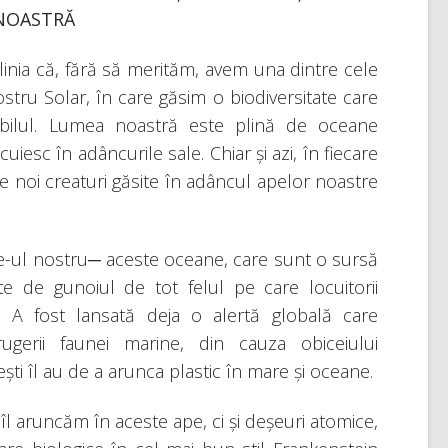
NOASTRĂ
linia că, fără să merităm, avem una dintre cele
tru Solar, în care găsim o biodiversitate care
abilul. Lumea noastră este plină de oceane
cuiesc în adâncurile sale. Chiar și azi, în fiecare
de noi creaturi găsite în adâncul apelor noastre
le-ul nostru─ aceste oceane, care sunt o sursă
te de gunoiul de tot felul pe care locuitorii
i. A fost lansată deja o alertă globală care
rugerii faunei marine, din cauza obiceiului
ti îl au de a arunca plastic în mare și oceane.
îl aruncăm în aceste ape, ci și deșeuri atomice,