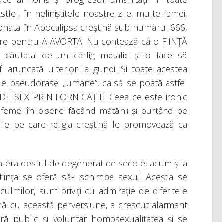
tfel, în neliniștitele noastre zile, multe femei,
ționată în Apocalipsa creștină sub numărul 666,
oastre pentru A AVORTA. Nu contează că o FIINȚĂ
te căutată de un cârlig metalic și o face să
 aruncată ulterior la gunoi. Și toate acestea
e pseudorasei „umane”, ca să se poată astfel
DE SEX PRIN FORNICAȚIE. Ceea ce este ironic
femei în biserici făcând mătănii și purtând pe
ile pe care religia creștină le promovează ca
 era destul de degenerat de secole, acum și-a
tiința se oferă să-i schimbe sexul. Aceștia se
lmilor, sunt priviți cu admirație de diferitele
eună cu această perversiune, a crescut alarmant
lară public și voluntar homosexualitatea și se