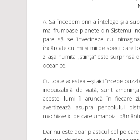
A. Să începem prin a înțelege și a sub
mai frumoase planete din Sistemul nos
pare să se învecineze cu inimagin
încărcate cu mii și mii de specii care lo
zi așa-numita „știință” este surprinsă 
oceanice.
Cu toate acestea ─și aici începe puzz
inepuizabilă de viață, sunt amenința
acestei lumi îl aruncă în fiecare z
avertizează asupra pericolului dist
machiavelic pe care umanoizii pământeș
Dar nu este doar plasticul cel pe care 