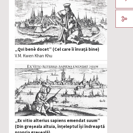
„Qvi benè docet” (Cel care îi învață bine)
V.M. Kwen Khan Khu
„Ex vitio alterius sapiens emendat suum”
(Din greșeala altuia, înțeleptul își îndreaptă
propria greșeală)