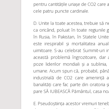
pentru cantitățile uriașe de CO2 care 
cele patru puncte cardinale.
D. Unite la toate acestea, trebuie să 
ca oricând, poluat în toate regiunile g
în Rusia, în Pakistan, în Statele Unit
este irespirabil și mortalitatea an
uimitoare. S-au celebrat Summit-uri i
această problemă îngrozitoare, dar a
poze liderilor mondiali și a sublinia,
umane. Acum spun că, probabil, până
industrială de CO2 care amenință at
banalități care fac parte din oratoria 
pare SĂ IUBEASCĂ Pământul, casa noa
E. Pseudoștiința acestor vremuri tenebr