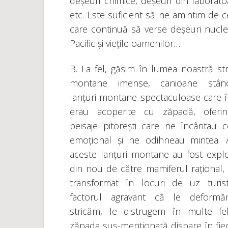
deșeuri chimice, deșeuri din laborato
etc. Este suficient să ne amintim de 
care continuă să verse deșeuri nuclea
Pacific și viețile oamenilor…
B. La fel, găsim în lumea noastră str
montane imense, canioane stânc
lanțuri montane spectaculoase care î
erau acoperite cu zăpadă, oferin
peisaje pitorești care ne încântau c
emoțional și ne odihneau mintea. A
aceste lanțuri montane au fost explo
din nou de către mamiferul rațional, ș
transformat în locuri de uz turis
factorul agravant că le deformă
stricăm, le distrugem în multe fel
zăpada sus-menționată dispare în fiec