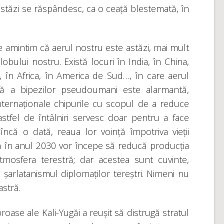
astăzi se răspândesc, ca o ceață blestemată, în
ne amintim că aerul nostru este astăzi, mai mult
lobului nostru. Există locuri în India, în China,
e, în Africa, în America de Sud…, în care aerul
uală a bipezilor pseudoumani este alarmantă,
nternaționale chipurile cu scopul de a reduce
stfel de întâlniri servesc doar pentru a face
 încă o dată, reaua lor voință împotriva vieții
 în anul 2030 vor începe să reducă producția
mosfera terestră; dar acestea sunt cuvinte,
și șarlatanismul diplomaților tereștri. Nimeni nu
stră.
oase ale Kali-Yugăi a reușit să distrugă stratul