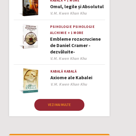
KABALĂ
+ 1 MORE
Omul, legile și Absolutul
Author
V.M. Kwen Khan Khu
PSIHOLOGIE
PSIHOLOGIE
ALCHIMIE
+ 1 MORE
Embleme rozacruciene
de Daniel Cramer -
dezvăluite-
Author
V.M. Kwen Khan Khu
KABALĂ
KABALĂ
Axiome ale Kabalei
Author
V.M. Kwen Khan Khu
VEZI MAI MULTE