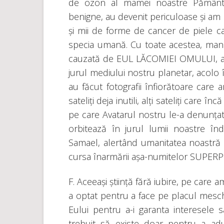
de ozon al mamei noastre Pământ, 
benigne, au devenit periculoase și a
și mii de forme de cancer de piele ca
specia umană. Cu toate acestea, mani
cauzată de EUL LĂCOMIEI OMULUI, a 
jurul mediului nostru planetar, acolo în
au făcut fotografii înfiorătoare care 
sateliți deja inutili, alți sateliți care
pe care Avatarul nostru le-a denunțat
orbitează în jurul lumii noastre în
Samael, alertând umanitatea noastră c
cursa înarmării așa-numitelor SUPER
F. Aceeași știință fără iubire, pe ca
a optat pentru a face pe placul mesch
Eului pentru a-i garanta interesele sa
trebuit să existe doar pentru a adu