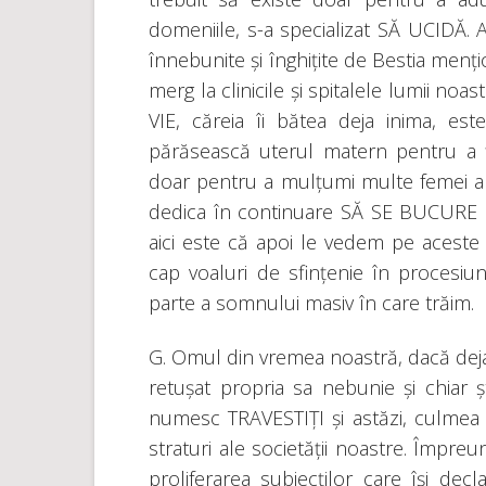
domeniile, s-a specializat SĂ UCIDĂ. As
înnebunite și înghițite de Bestia men
merg la clinicile și spitalele lumii n
VIE, căreia îi bătea deja inima, es
părăsească uterul matern pentru a fi
doar pentru a mulțumi multe femei al
dedica în continuare SĂ SE BUCURE 
aici este că apoi le vedem pe aceste 
cap voaluri de sfințenie în procesiun
parte a somnului masiv în care trăim.
G. Omul din vremea noastră, dacă deja
retușat propria sa nebunie și chiar ș
numesc TRAVESTIȚI și astăzi, culmea cu
straturi ale societății noastre. Împr
proliferarea subiecților care își dec