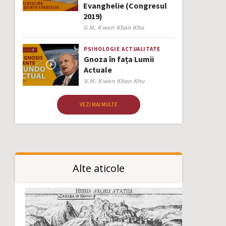
Evanghelie (Congresul
2019)
Author
V.M. Kwen Khan Khu
PSIHOLOGIE
ACTUALITATE
Gnoza în fața Lumii
Actuale
Author
V.M. Kwen Khan Khu
VEZI MAI MULTE
Alte aticole