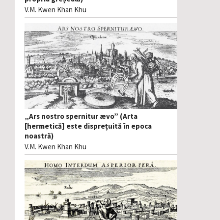
V.M. Kwen Khan Khu
„Ars nostro spernitur ævo” (Arta
[hermetică] este disprețuită în epoca
noastră)
V.M. Kwen Khan Khu