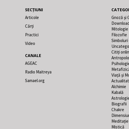
SECȚIUNI
CATEGOR
Articole
Gnoză și 
Downloa
Cărți
Mitologie
Practici
Filozofie
Simboluri
Video
Uncatego
Citiți onli
CANALE
Antropolo
AGEAC
Psihologi
Metafizic
Radio Maitreya
Viață și M
Samael.org
Actualita
Alchimie
Kabală
Astrologi
Biografii
Chakre
Dimensiu
Meditație
Mistică