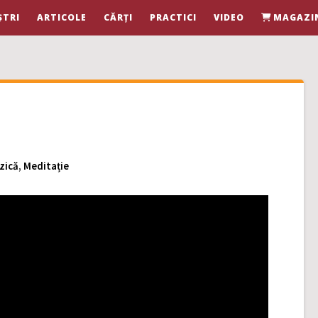
ȘTRI
ARTICOLE
CĂRȚI
PRACTICI
VIDEO
MAGAZI
zică
,
Meditație