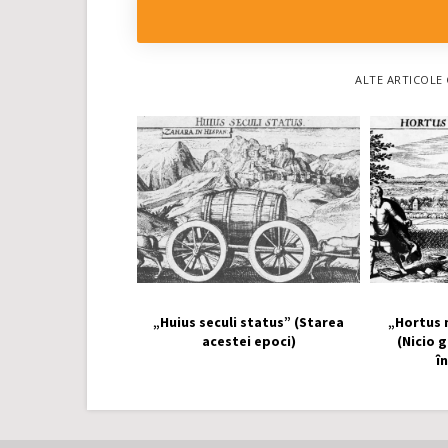
ALTE ARTICOLE 
„Huius seculi status” (Starea
„Hortus 
acestei epoci)
(Nicio 
î