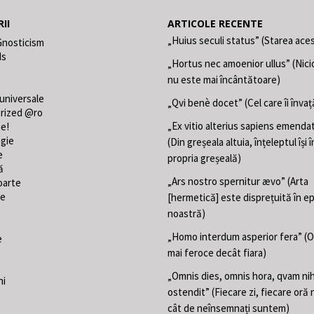
II
ARTICOLE RECENTE
„Huius seculi status” (Starea aces
Gnosticism
ds
„Hortus nec amoenior ullus” (Nici
nu este mai încântătoare)
 universale
„Qvi benè docet” (Cel care îi învaț
rized @ro
„Ex vitio alterius sapiens emend
ne!
gie
(Din greșeala altuia, înțeleptul își
e
propria greșeală)
ă
„Ars nostro spernitur ævo” (Arta
oarte
te
[hermetică] este disprețuită în e
noastră)
„Homo interdum asperior fera” (
e
mai feroce decât fiara)
„Omnis dies, omnis hora, qvam nih
ni
ostendit” (Fiecare zi, fiecare oră 
cât de neînsemnați suntem)