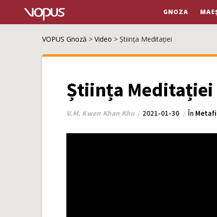
GNOZA
MAE
VOPUS Gnoză
>
Video
>
Știința Meditației
Știința Meditației
V.M. Kwen Khan Khu
2021-01-30
În
Metafi