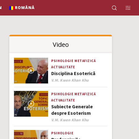
N
ROMÂNĂ
Video
PSIHOLOGIE
METAFIZICĂ
ACTUALITATE
Disciplina Esoterică
Author
V.M. Kwen Khan Khu
PSIHOLOGIE
METAFIZICĂ
ACTUALITATE
Subiecte Generale
despre Esoterism
Author
V.M. Kwen Khan Khu
PSIHOLOGIE