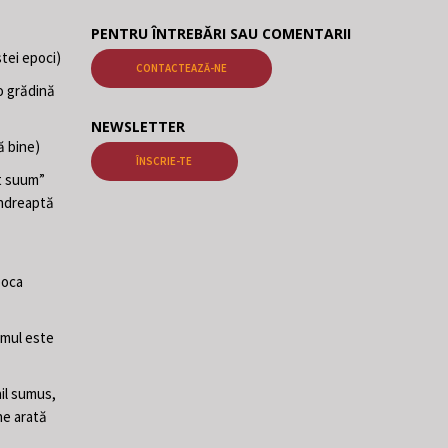
PENTRU ÎNTREBĂRI SAU COMENTARII
tei epoci)
CONTACTEAZĂ-NE
o grădină
NEWSLETTER
ă bine)
ÎNSCRIE-TE
at suum”
 îndreaptă
poca
Omul este
il sumus,
ne arată