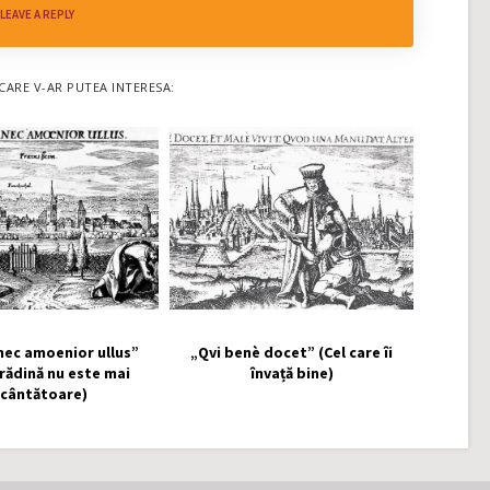
LEAVE A REPLY
CARE V-AR PUTEA INTERESA:
nec amoenior ullus”
„Qvi benè docet” (Cel care îi
grădină nu este mai
învață bine)
ncântătoare)