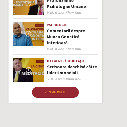
Profunzimile
Psihologiei Umane
Author
V.M. Kwen Khan Khu
PSIHOLOGIE
Comentarii despre
Munca Gnostică
Interioară
Author
V.M. Kwen Khan Khu
METAFIZICĂ
MEDITAȚIE
Scrisoare deschisă către
liderii mondiali
Author
V.M. Kwen Khan Khu
VEZI MAI MULTE