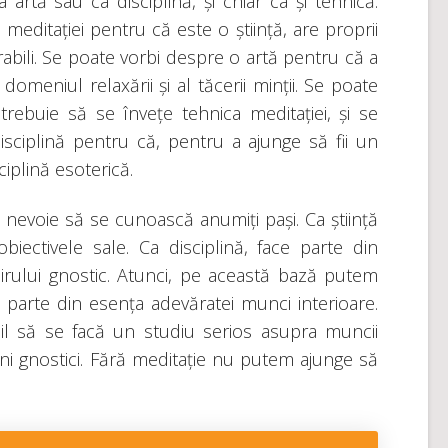
a artă sau ca disciplină, și chiar ca și tehnică.
meditației pentru că este o știință, are proprii
rabili. Se poate vorbi despre o artă pentru că a
domeniul relaxării și al tăcerii minții. Se poate
ebuie să se învețe tehnica meditației, și se
ciplină pentru că, pentru a ajunge să fii un
ciplină esoterică.
e nevoie să se cunoască anumiți pași. Ca știință
iectivele sale. Ca disciplină, face parte din
irului gnostic. Atunci, pe această bază putem
parte din esența adevăratei munci interioare.
il să se facă un studiu serios asupra muncii
ni gnostici. Fără meditație nu putem ajunge să