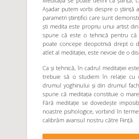
Meditația se poate defini ca știință, c
Așadar putem vorbi despre o știință a 
parametri științifici care sunt demonst
ști medita este propriu unui artist din 
spune că este o tehnică pentru că tr
poate concepe deopotrivă drept o dis
atlet al meditației, este nevoie de o dis
Ca și tehnică, în cadrul meditației est
trebuie să o studiem în relație cu ob
drumul yoghinului și din drumul fach
spune că meditația constituie o mare 
Fără meditație se dovedește imposib
noastre psihologice, vorbind în terme
calibrăm avansul nostru către Ființă.