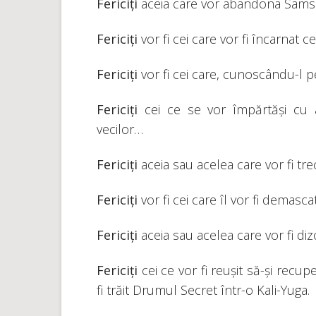
Fericiți
aceia care vor abandona Sams
Fericiți
vor fi cei care vor fi încarnat ce
Fericiți
vor fi cei care, cunoscându-l 
Fericiți
cei ce se vor împărtăși cu a
vecilor…
Fericiți
aceia sau acelea care vor fi tre
Fericiți
vor fi cei care îl vor fi demasca
Fericiți
aceia sau acelea care vor fi d
Fericiți
cei ce vor fi reușit să-și recup
fi trăit Drumul Secret într-o Kali-Yuga.