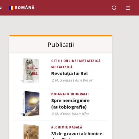
N
ROMÂNĂ
Publicații
CITIȚI ONLINE!
METAFIZICĂ
METAFIZICĂ
Revoluția lui Bel
Author
V.M. Samael Aun Weor
BIOGRAFII
BIOGRAFII
Spre nemărginire
(autobiografie)
Author
V.M. Kwen Khan Khu
ALCHIMIE
KABALĂ
33 de gravuri alchimice