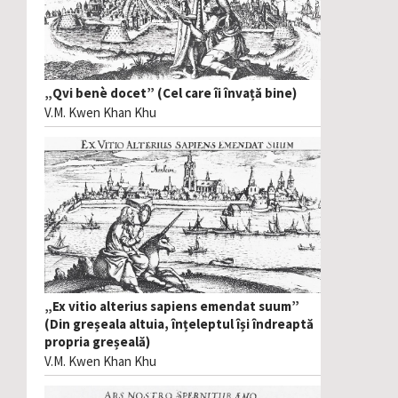
„Qvi benè docet” (Cel care îi învață bine)
V.M. Kwen Khan Khu
„Ex vitio alterius sapiens emendat suum”
(Din greșeala altuia, înțeleptul își îndreaptă
propria greșeală)
V.M. Kwen Khan Khu