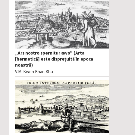
„Ars nostro spernitur ævo” (Arta
[hermetică] este disprețuită în epoca
noastră)
V.M. Kwen Khan Khu