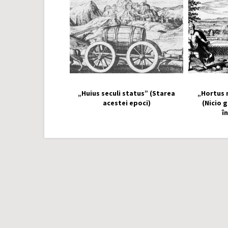
„Huius seculi status” (Starea
„Hortus 
acestei epoci)
(Nicio 
î