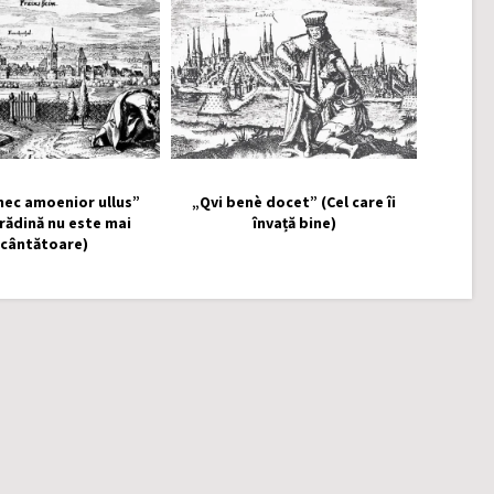
nec amoenior ullus”
„Qvi benè docet” (Cel care îi
grădină nu este mai
învață bine)
ncântătoare)