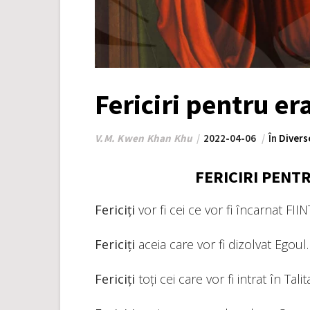
Fericiri pentru er
V.M. Kwen Khan Khu
2022-04-06
În
Divers
FERICIRI PENT
Fericiți
vor fi cei ce vor fi încarnat FIIN
Fericiți
aceia care vor fi dizolvat Egoul.
Fericiți
toți cei care vor fi intrat în Tali