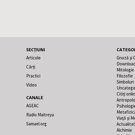
SECȚIUNI
CATEGOR
Articole
Gnoză și 
Downloa
Cărți
Mitologie
Practici
Filozofie
Simboluri
Video
Uncatego
Citiți onli
CANALE
Antropolo
AGEAC
Psihologi
Metafizic
Radio Maitreya
Viață și M
Samael.org
Actualita
Alchimie