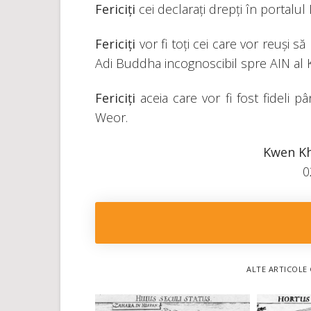
Fericiți
cei declarați drepți în portalul 
Fericiți
vor fi toți cei care vor reuși 
Adi Buddha incognoscibil spre AIN al K
Fericiți
aceia care vor fi fost fideli 
Weor.
Kwen Kh
0
ALTE ARTICOLE 