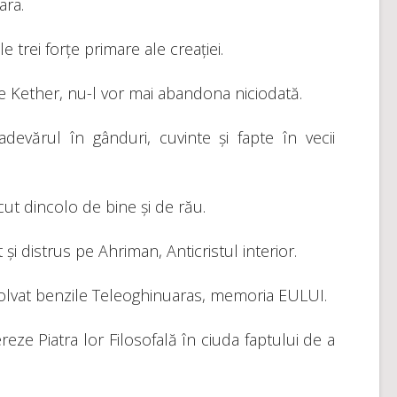
ara.
le trei forțe primare ale creației.
pe Kether, nu-l vor mai abandona niciodată.
devărul în gânduri, cuvinte și fapte în vecii
cut dincolo de bine și de rău.
t și distrus pe Ahriman, Anticristul interior.
izolvat benzile Teleoghinuaras, memoria EULUI.
ereze Piatra lor Filosofală în ciuda faptului de a