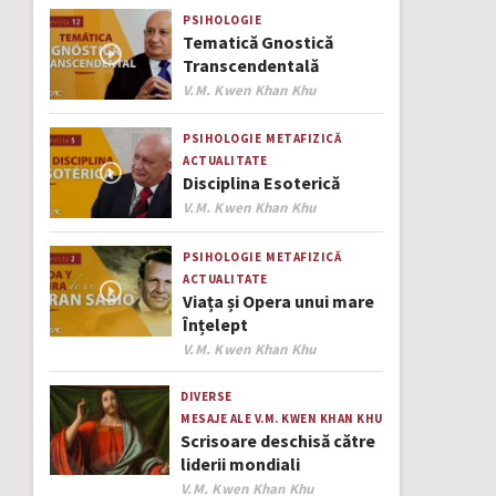
PSIHOLOGIE
Tematică Gnostică
Transcendentală
Author
V.M. Kwen Khan Khu
PSIHOLOGIE
METAFIZICĂ
ACTUALITATE
Disciplina Esoterică
Author
V.M. Kwen Khan Khu
PSIHOLOGIE
METAFIZICĂ
ACTUALITATE
Viața și Opera unui mare
Înțelept
Author
V.M. Kwen Khan Khu
DIVERSE
MESAJE ALE V.M. KWEN KHAN KHU
Scrisoare deschisă către
liderii mondiali
Author
V.M. Kwen Khan Khu