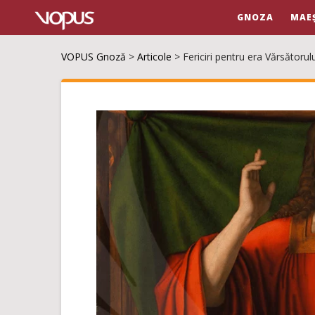
GNOZA
MAE
VOPUS Gnoză
>
Articole
>
Fericiri pentru era Vărsătorulu