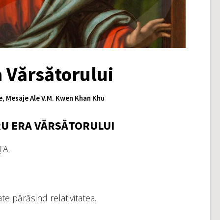
a Vărsătorului
e
,
Mesaje Ale V.M. Kwen Khan Khu
RU ERA VĂRSĂTORULUI
ȚA.
tate părăsind relativitatea.