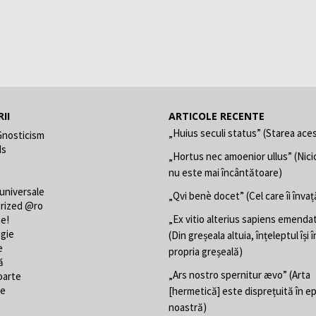
II
ARTICOLE RECENTE
„Huius seculi status” (Starea aces
Gnosticism
ds
„Hortus nec amoenior ullus” (Nici
nu este mai încântătoare)
 universale
„Qvi benè docet” (Cel care îi învaț
rized @ro
„Ex vitio alterius sapiens emend
ne!
gie
(Din greșeala altuia, înțeleptul își
e
propria greșeală)
ă
„Ars nostro spernitur ævo” (Arta
oarte
te
[hermetică] este disprețuită în e
noastră)