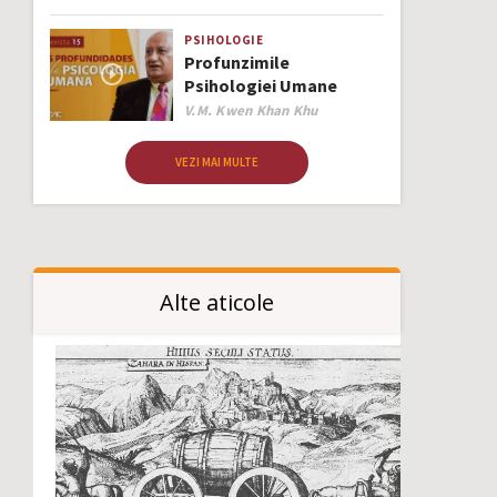
PSIHOLOGIE
Profunzimile
Psihologiei Umane
Author
V.M. Kwen Khan Khu
VEZI MAI MULTE
Alte aticole