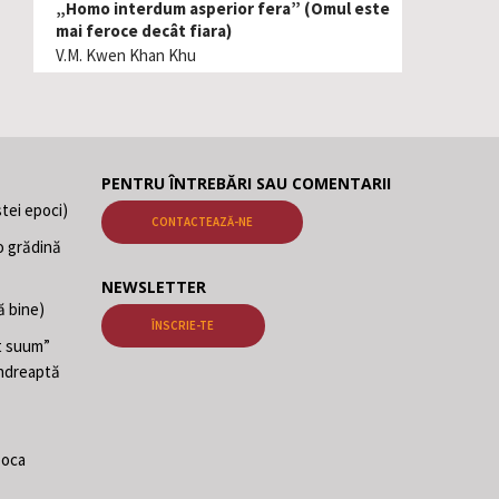
„Homo interdum asperior fera” (Omul este
mai feroce decât fiara)
V.M. Kwen Khan Khu
PENTRU ÎNTREBĂRI SAU COMENTARII
tei epoci)
CONTACTEAZĂ-NE
o grădină
NEWSLETTER
ă bine)
ÎNSCRIE-TE
at suum”
 îndreaptă
poca