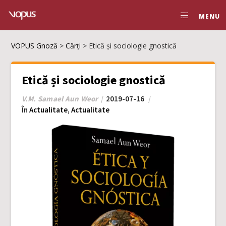
MENU
VOPUS Gnoză
>
Cărți
>
Etică și sociologie gnostică
Etică și sociologie gnostică
V.M. Samael Aun Weor
2019-07-16
În
Actualitate
,
Actualitate