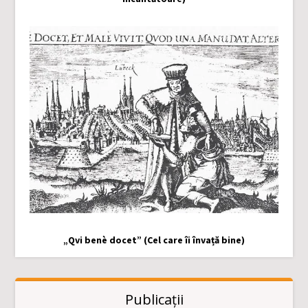
„Qvi benè docet” (Cel care îi învață bine)
Publicații