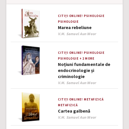
CITIȚI ONLINE!
PSIHOLOGIE
PSIHOLOGIE
Marea rebeliune
Author
V.M. Samael Aun Weor
CITIȚI ONLINE!
PSIHOLOGIE
PSIHOLOGIE
+ 2 MORE
Noțiuni fundamentale de
endocrinologie și
criminologie
Author
V.M. Samael Aun Weor
CITIȚI ONLINE!
METAFIZICĂ
METAFIZICĂ
Cartea galbenă
Author
V.M. Samael Aun Weor