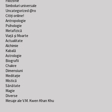
Filozofie
Simboluri universale
Uncategorized @ro
Citiți online!
Antropologie
Psihologie
Metafizică
Viață și Moarte
Actualitate
Alchimie
Kabală
Astrologie
Biografii
Chakre
Dimensiuni
Meditație
Mistică
Sănătate
Magie
Diverse
Mesaje ale V.M. Kwen Khan Khu