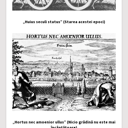
„Huius seculi status” (Starea acestei epoci)
„Hortus nec amoenior ullus” (Nicio grădină nu este mai
încântătoare)