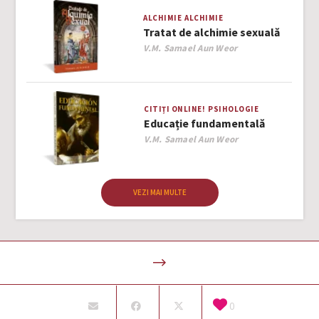
ALCHIMIE
ALCHIMIE
Tratat de alchimie sexuală
Author
V.M. Samael Aun Weor
CITIȚI ONLINE!
PSIHOLOGIE
Educație fundamentală
Author
V.M. Samael Aun Weor
VEZI MAI MULTE
0