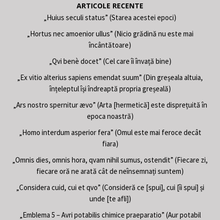
ARTICOLE RECENTE
„Huius seculi status” (Starea acestei epoci)
„Hortus nec amoenior ullus” (Nicio grădină nu este mai
încântătoare)
„Qvi benè docet” (Cel care îi învață bine)
„Ex vitio alterius sapiens emendat suum” (Din greșeala altuia,
înțeleptul își îndreaptă propria greșeală)
„Ars nostro spernitur ævo” (Arta [hermetică] este disprețuită în
epoca noastră)
„Homo interdum asperior fera” (Omul este mai feroce decât
fiara)
„Omnis dies, omnis hora, qvam nihil sumus, ostendit” (Fiecare zi,
fiecare oră ne arată cât de neînsemnați suntem)
„Considera cuid, cui et qvo” (Consideră ce [spui], cui [îi spui] și
unde [te afli])
„Emblema 5 – Avri potabilis chimice praeparatio” (Aur potabil