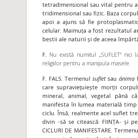
tetradimensional sau vital pentru a 
tridimensional sau fizic. Baza corp
apoi a ajuns să fie protoplasmat
celular. Maimuța a fost rezultatul 
bestii ale naturii și de aceea împăr
F.
Nu există numitul „SUFLET” nici l
religiilor pentru a manipula masele.
F. FALS. Termenul
suflet
sau
ánima
f
care supraviețuiește morții corpulu
mineral, animal, vegetal până c
manifesta în lumea materială timp 
ciclu. Însă, realmente acel suflet tr
divin
–
să se citească: FIINȚA
–
și pe
CICLURI DE MANIFESTARE. Termen