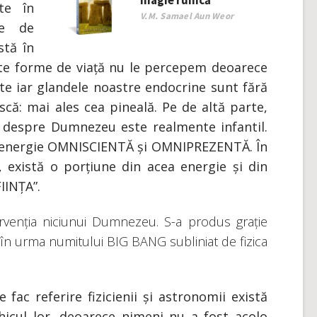
magie runică
te în
V.M. Samael Aun Weor
se de
stă în
ste forme de viață nu le percepem deoarece
ate iar glandele noastre endocrine sunt fără
scă: mai ales cea pineală. Pe de altă parte,
i despre Dumnezeu este realmente infantil.
energie OMNISCIENTĂ și OMNIPREZENTĂ. În
, există o porțiune din acea energie și din
IINȚA”.
rvenția niciunui Dumnezeu. S-a produs grație
e în urma numitului BIG BANG subliniat de fizica
fac referire fizicienii și astronomii există
hicul lor, deoarece nimeni nu a fost acolo