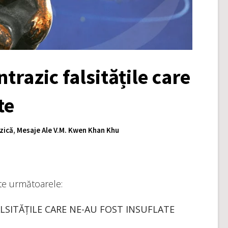
trazic falsitățile care
te
zică
,
Mesaje Ale V.M. Kwen Khan Khu
ite următoarele:
LSITĂȚILE CARE NE-AU FOST INSUFLATE