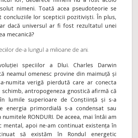
bsolut nimeni. Toată acea pseudoteorie se
concluziile lor scepticii pozitiviști. În plus,
r dacă universul ar fi fost rezultatul unei
cea mecanică?
iilor de-a lungul a milioane de ani.
luției speciilor a Dlui. Charles Darwin
ă neamul omenesc provine din maimuță și
șa-numita verigă pierdută care ar conecta
În schimb, antropogeneza gnostică afirmă că
în lumile superioare de Conștiință și s-a
e energia primordială s-a condensat sau
rin numitele RONDURI. De aceea, mai întâi am
c mental, apoi ne-am continuat existența în
tinuat să existăm în Rondul energetic