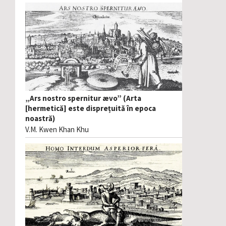
„Ars nostro spernitur ævo” (Arta
[hermetică] este disprețuită în epoca
noastră)
V.M. Kwen Khan Khu