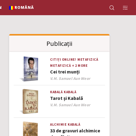
N
ROMÂNĂ
Publicații
CITIȚI ONLINE!
METAFIZICĂ
METAFIZICĂ
+ 2 MORE
Cei trei munți
Author
V.M. Samael Aun Weor
KABALĂ
KABALĂ
Tarot și Kabală
Author
V.M. Samael Aun Weor
ALCHIMIE
KABALĂ
33 de gravuri alchimice