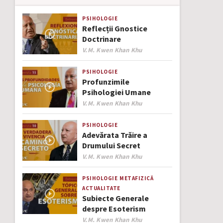
PSIHOLOGIE
Reflecții Gnostice
Doctrinare
Author
V.M. Kwen Khan Khu
PSIHOLOGIE
Profunzimile
Psihologiei Umane
Author
V.M. Kwen Khan Khu
PSIHOLOGIE
Adevărata Trăire a
Drumului Secret
Author
V.M. Kwen Khan Khu
PSIHOLOGIE
METAFIZICĂ
ACTUALITATE
Subiecte Generale
despre Esoterism
Author
V.M. Kwen Khan Khu