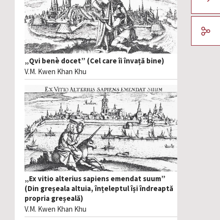
„Qvi benè docet” (Cel care îi învață bine)
V.M. Kwen Khan Khu
„Ex vitio alterius sapiens emendat suum”
(Din greșeala altuia, înțeleptul își îndreaptă
propria greșeală)
V.M. Kwen Khan Khu