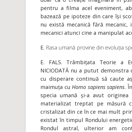
pentru a filma acel eveniment, a
bazează pe ipoteze din care își scot 
nu există mecanică fără mecanic, ia
mecanici atunci cine a manipulat a
E.
Rasa umană provine din evoluția spec
E. FALS. Trâmbițata Teorie a Evo
NICIODATĂ nu a putut demonstra c
cu disperare continuă să caute a
maimuța cu
Homo sapiens sapiens
. 
specia umană și-a avut originea 
materializat treptat pe măsură c
cristalizat din ce în ce mai mult p
existat în timpul Rondului energeti
Rondul astral, ulterior am con