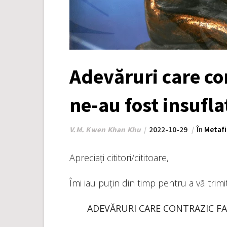
Adevăruri care con
ne-au fost insufla
V.M. Kwen Khan Khu
2022-10-29
În
Metafi
Apreciați cititori/cititoare,
Îmi iau puțin din timp pentru a vă trim
ADEVĂRURI CARE CONTRAZIC FA