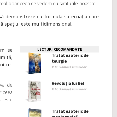
real doar ceea ce vedem cu simțurile noastre.
 să demonstreze cu formula sa ecuația care
că spațiul este multidimensional.
um se
LECTURI RECOMANDATE
Tratat ezoteric de
imită,
teurgie
nituri
V.M. Samael Aun Weor
Revoluția lui Bel
eva de
V.M. Samael Aun Weor
r ceea
u este
Tratat ezoteric de