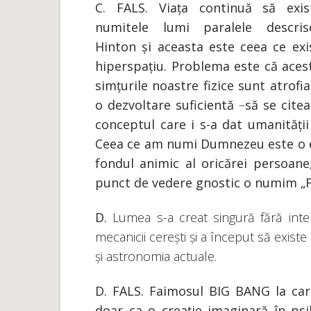
C.
FALS. Viața continuă să exis
numitele lumi paralele descri
Hinton și aceasta este ceea ce exi
hiperspațiu. Problema este că ace
simțurile noastre fizice sunt atrofi
o dezvoltare suficientă
–
să se citea
conceptul care i s-a dat umanități
Ceea ce am numi Dumnezeu este o 
fondul animic al oricărei persoane
punct de vedere gnostic o numim „F
D.
Lumea s-a creat singură fără inte
mecanicii cerești și a început să exist
și astronomia actuale.
D. FALS. Faimosul BIG BANG la care 
doar ca o creație imaginară în psi