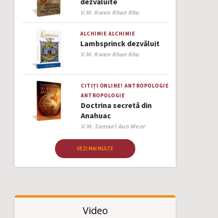
dezvăluite
Author
V.M. Kwen Khan Khu
ALCHIMIE
ALCHIMIE
Lambsprinck dezvăluit
Author
V.M. Kwen Khan Khu
CITIȚI ONLINE!
ANTROPOLOGIE
ANTROPOLOGIE
Doctrina secretă din
Anahuac
Author
V.M. Samael Aun Weor
VEZI MAI MULTE
Video