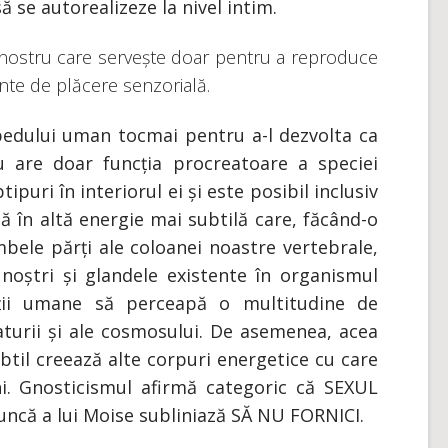
ă se autorealizeze la nivel intim.
 nostru care servește doar pentru a reproduce
te de plăcere senzorială.
ipedului uman tocmai pentru a-l dezvolta ca
are doar funcția procreatoare a speciei
ipuri în interiorul ei și este posibil inclusiv
 în altă energie mai subtilă care, făcând-o
bele părți ale coloanei noastre vertebrale,
noștri și glandele existente în organismul
ții umane să perceapă o multitudine de
aturii și ale cosmosului. De asemenea, acea
til creează alte corpuri energetice cu care
i. Gnosticismul afirmă categoric că SEXUL
ncă a lui Moise subliniază SĂ NU FORNICI.