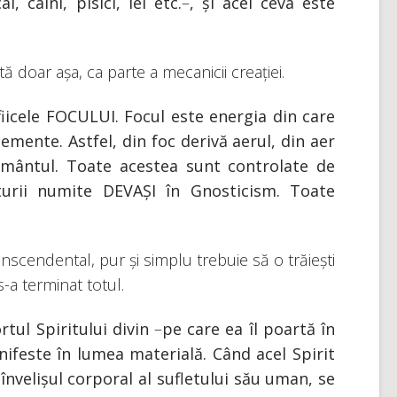
cai, câini, pisici, lei etc.
–
, și acel ceva este
ă doar așa, ca parte a mecanicii creației.
iicele FOCULUI. Focul este energia din care
emente. Astfel, din foc derivă aerul, din aer
ământul. Toate acestea sunt controlate de
aturii numite DEVAȘI în Gnosticism. Toate
nscendental, pur și simplu trebuie să o trăiești
-a terminat totul.
rtul Spiritului divin
–
pe care ea îl poartă în
ifeste în lumea materială. Când acel Spirit
învelișul corporal al sufletului său uman, se