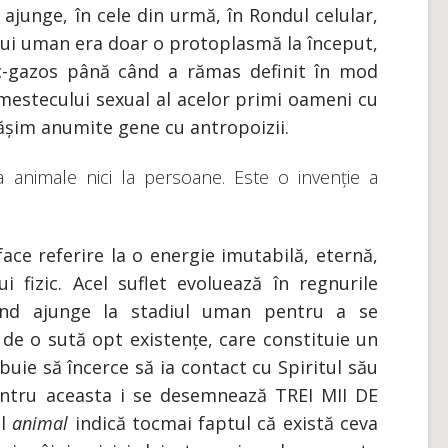
ajunge, în cele din urmă, în Rondul celular,
ului uman era doar o protoplasmă la început,
ic-gazos până când a rămas definit în mod
amestecului sexual al acelor primi oameni cu
tășim anumite gene cu antropoizii.
a animale nici la persoane. Este o invenție a
ace referire la o energie imutabilă, eternă,
i fizic. Acel suflet evoluează în regnurile
ând ajunge la stadiul uman pentru a se
de o sută opt existențe, care constituie un
ebuie să încerce să ia contact cu Spiritul său
ntru aceasta i se desemnează TREI MII DE
ul
animal
indică tocmai faptul că există ceva