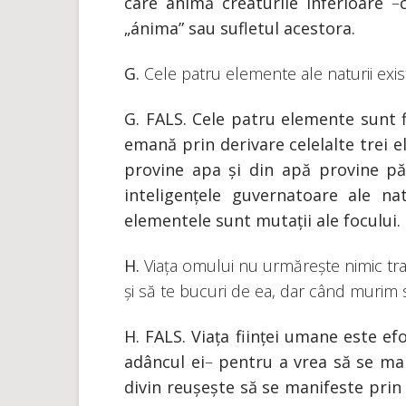
care animă creaturile inferioare
–
„ánima” sau sufletul acestora.
G.
Cele patru elemente ale naturii exist
G.
FALS. Cele patru elemente sunt f
emană prin derivare celelalte trei el
provine apa și din apă provine p
inteligențele guvernatoare ale n
elementele sunt mutații ale focului.
H.
Viața omului nu urmărește nimic tra
și să te bucuri de ea, dar când murim s
H.
FALS. Viața ființei umane este efo
adâncul ei
–
pentru a vrea să se man
divin reușește să se manifeste prin 