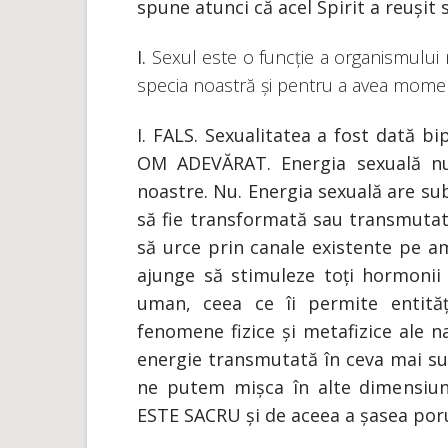
spune atunci că acel Spirit a reușit s
I.
Sexul este o funcție a organismului
specia noastră și pentru a avea momen
I. FALS. Sexualitatea a fost dată b
OM ADEVĂRAT. Energia sexuală nu 
noastre. Nu. Energia sexuală are subt
să fie transformată sau transmutată
să urce prin canale existente pe am
ajunge să stimuleze toți hormonii 
uman, ceea ce îi permite entită
fenomene fizice și metafizice ale n
energie transmutată în ceva mai sub
ne putem mișca în alte dimensiun
ESTE SACRU și de aceea a șasea poru