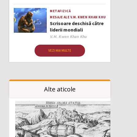
METAFIZICĂ
MESAJE ALE V.M. KWEN KHAN KHU
Scrisoare deschisă către
liderii mondiali
Author
V.M. Kwen Khan Khu
VEZI MAI MULTE
Alte aticole