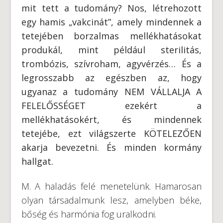
mit tett a tudomány? Nos, létrehozott
egy hamis „vakcinát”, amely mindennek a
tetejében borzalmas mellékhatásokat
produkál, mint például sterilitás,
trombózis, szívroham, agyvérzés… És a
legrosszabb az egészben az, hogy
ugyanaz a tudomány NEM VÁLLALJA A
FELELŐSSÉGET ezekért a
mellékhatásokért, és mindennek
tetejébe, ezt világszerte KÖTELEZŐEN
akarja bevezetni. És minden kormány
hallgat.
M. A haladás felé menetelünk. Hamarosan
olyan társadalmunk lesz, amelyben béke,
bőség és harmónia fog uralkodni.