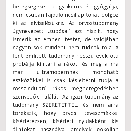
betegségeket a gyökerüknél gyógyítja,
nem csupán fájdalomcsillapítókat dolgoz
ki az elviselésükre. Az orvostudomány
úgynevezett „tudósai” azt hiszik, hogy
ismerik az emberi testet, de valójában
nagyon sok mindent nem tudnak róla. A
fent említett tudomány hosszú évek óta
próbálja kiirtani a rákot, és még a ma
már ultramodernnek mondható
eszközökkel is csak késleltetni tudja a
rosszindulatú rákos megbetegedésben
szenvedők halálát. Az igazi tudomány az
tudomány SZERETETTEL, és nem arra
törekszik, hogy orvosi téveszmékkel
kísérletezzen, kísérleti nyulakként kis
állatokat használva, amelyek pokolian