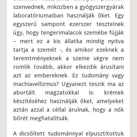
szenvednek, miközben a gyógyszergyárak
laboratóriumaiban használják őket. Egy
egyszerű sampont ezerszer tesztelnek
úgy, hogy tengerimalacok szemébe fújják
– mert ez a kis állatka mindig nyitva
tartja a szemét -, és amikor ezeknek a
teremtményeknek a szeme végre nem
romlik tovább, akkor elkezdik árusítani
azt az embereknek. Ez tudomány vagy
machiavellizmus? Ugyanezt teszik ma az
abortált magzatokkal is: krémek
készítéséhez használják őket, amelyeket
aztán azzal a céllal árulnak, hogy a nők
bőrét megfiatalítsák.
A dicsőített tudománnyal elpusztítottuk