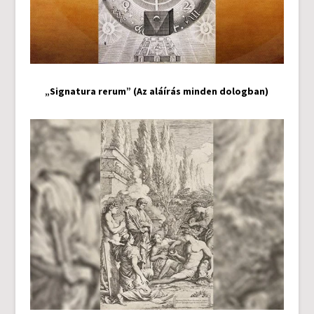
„Signatura rerum” (Az aláírás minden dologban)