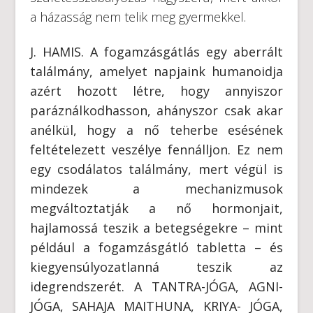
a házasság nem telik meg gyermekkel.
J. HAMIS. A fogamzásgátlás egy aberrált
találmány, amelyet napjaink humanoidja
azért hozott létre, hogy annyiszor
paráználkodhasson, ahányszor csak akar
anélkül, hogy a nő teherbe esésének
feltételezett veszélye fennálljon. Ez nem
egy csodálatos találmány, mert végül is
mindezek a mechanizmusok
megváltoztatják a nő hormonjait,
hajlamossá teszik a betegségekre – mint
például a fogamzásgátló tabletta – és
kiegyensúlyozatlanná teszik az
idegrendszerét. A TANTRA-JÓGA, AGNI-
JÓGA, SAHAJA MAITHUNA, KRIYA- JÓGA,