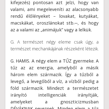
kifejezés) pontosan azt jelzi, hogy van
valami, ami megeleveníti az alacsonyabb
rendű élőlényeket – lovakat, kutyákat,
macskákat, oroszlánokat stb.─, és hogy
az a valami az „animájuk” vagy a lelkük.
G. A természet négy eleme csak úgy, a
természet mechanikájának részeként létezik.
G. HAMIS. A négy elem a TŰZ gyermeke. A
tűz az az energia, amelyből a másik
három elem származik. Így a tűzből a
levegő, a levegőből a víz, a vízből pedig a
föld származik. Mindezt a természetet
irányító intelligenciák irányítják,
amelyeket a gnoszticizmusban
DÉVÁKNAK neveznek. Minden elem a tűz