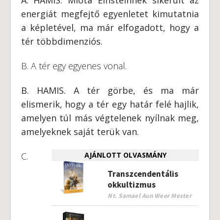
energiát megfejtő egyenletet kimutatnia
a képletével, ma már elfogadott, hogy a
tér többdimenziós.
B. A tér egy egyenes vonal.
B. HAMIS. A tér görbe, és ma már
elismerik, hogy a tér egy határ felé hajlik,
amelyen túl más végtelenek nyílnak meg,
amelyeknek saját terük van.
C.
AJÁNLOTT OLVASMÁNY
Transzcendentális
okkultizmus
Nt. Samael Aun Weor Mester