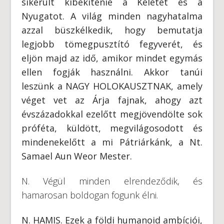
sikerült kibékítenie a Keletet és a
Nyugatot. A világ minden nagyhatalma
azzal büszkélkedik, hogy bemutatja
legjobb tömegpusztító fegyverét, és
eljön majd az idő, amikor mindet egymás
ellen fogják használni. Akkor tanúi
leszünk a NAGY HOLOKAUSZTNAK, amely
véget vet az Árja fajnak, ahogy azt
évszázadokkal ezelőtt megjövendölte sok
próféta, küldött, megvilágosodott és
mindenekelőtt a mi Pátriárkánk, a Nt.
Samael Aun Weor Mester.
N. Végül minden elrendeződik, és
hamarosan boldogan fogunk élni.
N. HAMIS. Ezek a földi humanoid ambíciói,