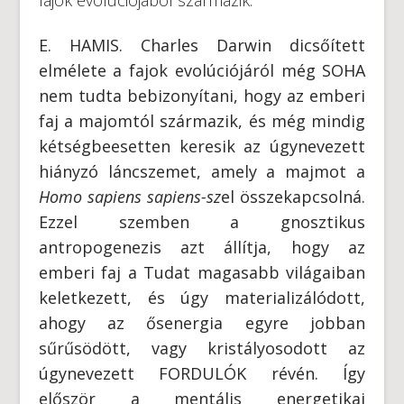
E. HAMIS. Charles Darwin dicsőített
elmélete a fajok evolúciójáról még SOHA
nem tudta bebizonyítani, hogy az emberi
faj a majomtól származik, és még mindig
kétségbeesetten keresik az úgynevezett
hiányzó láncszemet, amely a majmot a
Homo sapiens sapiens-sz
el összekapcsolná.
Ezzel szemben a gnosztikus
antropogenezis azt állítja, hogy az
emberi faj a Tudat magasabb világaiban
keletkezett, és úgy materializálódott,
ahogy az ősenergia egyre jobban
sűrűsödött, vagy kristályosodott az
úgynevezett FORDULÓK révén. Így
először a mentális energetikai