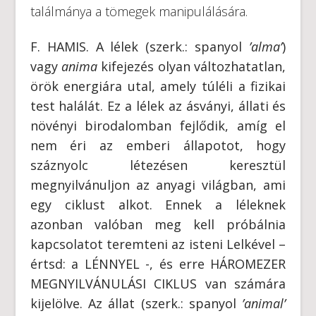
találmánya a tömegek manipulálására.
F. HAMIS. A lélek (szerk.: spanyol
’alma’
)
vagy
anima
kifejezés olyan változhatatlan,
örök energiára utal, amely túléli a fizikai
test halálát. Ez a lélek az ásványi, állati és
növényi birodalomban fejlődik, amíg el
nem éri az emberi állapotot, hogy
száznyolc létezésen keresztül
megnyilvánuljon az anyagi világban, ami
egy ciklust alkot. Ennek a léleknek
azonban valóban meg kell próbálnia
kapcsolatot teremteni az isteni Lelkével –
értsd: a LÉNNYEL -, és erre HÁROMEZER
MEGNYILVÁNULÁSI CIKLUS van számára
kijelölve. Az állat (szerk.: spanyol
’animal’