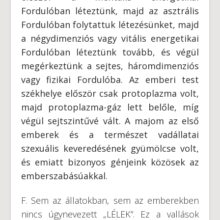
Fordulóban léteztünk, majd az asztrális
Fordulóban folytattuk létezésünket, majd
a négydimenziós vagy vitális energetikai
Fordulóban léteztünk tovább, és végül
megérkeztünk a sejtes, háromdimenziós
vagy fizikai Fordulóba. Az emberi test
székhelye először csak protoplazma volt,
majd protoplazma-gáz lett belőle, míg
végül sejtszintűvé vált. A majom az első
emberek és a természet vadállatai
szexuális keveredésének gyümölcse volt,
és emiatt bizonyos génjeink közösek az
emberszabásúakkal.
F. Sem az állatokban, sem az emberekben
nincs úgynevezett „LÉLEK”. Ez a vallások