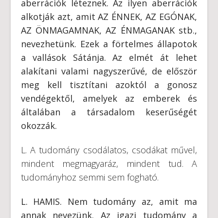
aberrációk léteznek. Az ilyen aberrációk
alkotják azt, amit AZ ÉNNEK, AZ EGÓNAK,
AZ ÖNMAGAMNAK, AZ ÉNMAGANAK stb.,
nevezhetünk. Ezek a förtelmes állapotok
a vallások Sátánja. Az elmét át lehet
alakítani valami nagyszerűvé, de először
meg kell tisztítani azoktól a gonosz
vendégektől, amelyek az emberek és
általában a társadalom keserűségét
okozzák.
L. A tudomány csodálatos, csodákat művel,
mindent megmagyaráz, mindent tud. A
tudományhoz semmi sem fogható.
L. HAMIS. Nem tudomány az, amit ma
annak nevezünk. Az igazi tudomány a