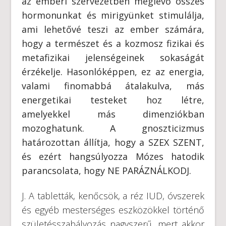
az emberi szervezetben meglévő összes
hormonunkat és mirigyünket stimulálja,
ami lehetővé teszi az ember számára,
hogy a természet és a kozmosz fizikai és
metafizikai jelenségeinek sokaságát
érzékelje. Hasonlóképpen, ez az energia,
valami finomabbá átalakulva, más
energetikai testeket hoz létre,
amelyekkel más dimenziókban
mozoghatunk. A gnoszticizmus
határozottan állítja, hogy a SZEX SZENT,
és ezért hangsúlyozza Mózes hatodik
parancsolata, hogy NE PARÁZNÁLKODJ.
J. A tabletták, kenőcsök, a réz IUD, óvszerek
és egyéb mesterséges eszközökkel történő
születésszabályozás nagyszerű, mert akkor