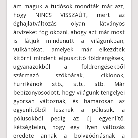
ám maguk a tudósok mondták már azt,
hogy NINCS VISSZAÚT, mert az
éghajlatváltozás olyan látványos
árvizeket fog okozni, ahogy azt már most
is látjuk mindenütt a világunkban,
vulkánokat, amelyek már elkezdtek
kitörni mindent elpusztító földrengések,
ugyanazokból a földrengésekből
származó szökőárak, ciklonok,
hurrikánok stb., stb., stb. Már
bebizonyosodott, hogy világunk tengelyei
gyorsan változnak, és hamarosan az
egyenlítőből lesznek a pólusuk, a
pólusokból pedig az új egyenlítő.
Kétségtelen, hogy egy ilyen változás
eredete annak a bolygóóriásnak a