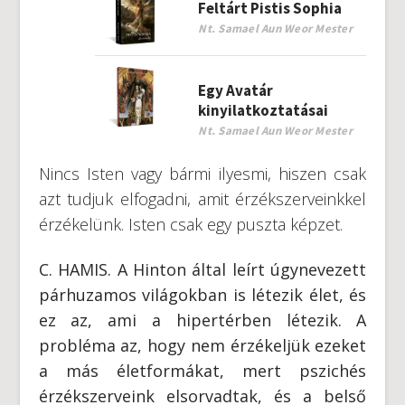
Feltárt Pistis Sophia
Nt. Samael Aun Weor Mester
Egy Avatár
kinyilatkoztatásai
Nt. Samael Aun Weor Mester
Nincs Isten vagy bármi ilyesmi, hiszen csak
azt tudjuk elfogadni, amit érzékszerveinkkel
érzékelünk. Isten csak egy puszta képzet.
C. HAMIS. A Hinton által leírt úgynevezett
párhuzamos világokban is létezik élet, és
ez az, ami a hipertérben létezik. A
probléma az, hogy nem érzékeljük ezeket
a más életformákat, mert pszichés
érzékszerveink elsorvadtak, és a belső