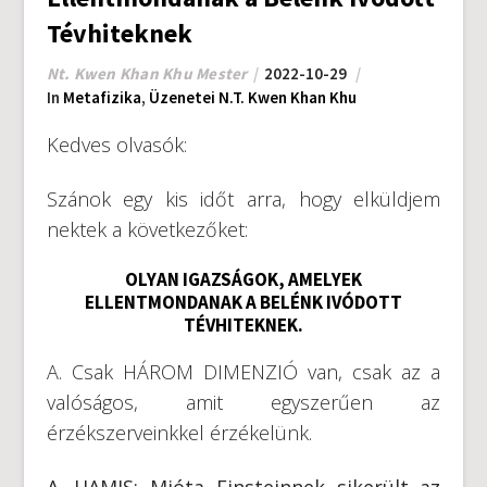
Tévhiteknek
Nt. Kwen Khan Khu Mester
2022-10-29
In
Metafizika
,
Üzenetei N.T. Kwen Khan Khu
Kedves olvasók:
Szánok egy kis időt arra, hogy elküldjem
nektek a következőket:
OLYAN IGAZSÁGOK, AMELYEK
ELLENTMONDANAK A BELÉNK IVÓDOTT
TÉVHITEKNEK.
A. Csak HÁROM DIMENZIÓ van, csak az a
valóságos, amit egyszerűen az
érzékszerveinkkel érzékelünk.
A. HAMIS: Mióta Einsteinnek sikerült az