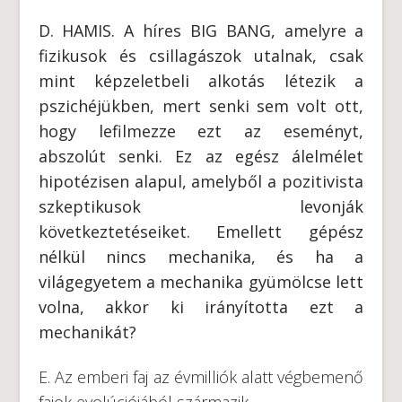
D. HAMIS. A híres BIG BANG, amelyre a
fizikusok és csillagászok utalnak, csak
mint képzeletbeli alkotás létezik a
pszichéjükben, mert senki sem volt ott,
hogy lefilmezze ezt az eseményt,
abszolút senki. Ez az egész álelmélet
hipotézisen alapul, amelyből a pozitivista
szkeptikusok levonják
következtetéseiket. Emellett gépész
nélkül nincs mechanika, és ha a
világegyetem a mechanika gyümölcse lett
volna, akkor ki irányította ezt a
mechanikát?
E. Az emberi faj az évmilliók alatt végbemenő
fajok evolúciójából származik.