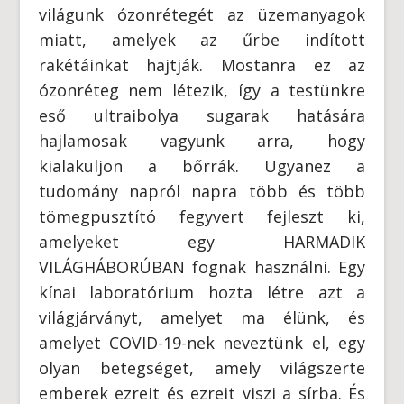
világunk ózonrétegét az üzemanyagok
miatt, amelyek az űrbe indított
rakétáinkat hajtják. Mostanra ez az
ózonréteg nem létezik, így a testünkre
eső ultraibolya sugarak hatására
hajlamosak vagyunk arra, hogy
kialakuljon a bőrrák. Ugyanez a
tudomány napról napra több és több
tömegpusztító fegyvert fejleszt ki,
amelyeket egy HARMADIK
VILÁGHÁBORÚBAN fognak használni. Egy
kínai laboratórium hozta létre azt a
világjárványt, amelyet ma élünk, és
amelyet COVID-19-nek neveztünk el, egy
olyan betegséget, amely világszerte
emberek ezreit és ezreit viszi a sírba. És