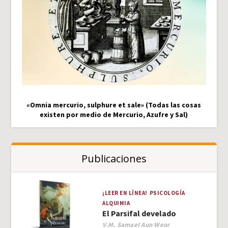
«Omnia mercurio, sulphure et sale» (Todas las cosas
existen por medio de Mercurio, Azufre y Sal)
Publicaciones
¡LEER EN LÍNEA!
PSICOLOGÍA
ALQUIMIA
El Parsifal develado
Author
V.M. Samael Aun Weor