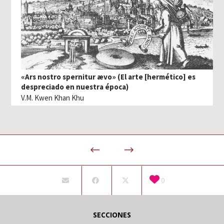
«Ars nostro spernitur ævo» (El arte [hermético] es
despreciado en nuestra época)
V.M. Kwen Khan Khu
0
SECCIONES