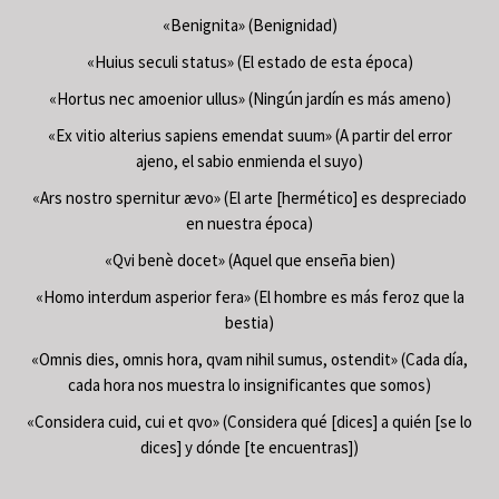
«Benignita» (Benignidad)
«Huius seculi status» (El estado de esta época)
«Hortus nec amoenior ullus» (Ningún jardín es más ameno)
«Ex vitio alterius sapiens emendat suum» (A partir del error
ajeno, el sabio enmienda el suyo)
«Ars nostro spernitur ævo» (El arte [hermético] es despreciado
en nuestra época)
«Qvi benè docet» (Aquel que enseña bien)
«Homo interdum asperior fera» (El hombre es más feroz que la
bestia)
«Omnis dies, omnis hora, qvam nihil sumus, ostendit» (Cada día,
cada hora nos muestra lo insignificantes que somos)
«Considera cuid, cui et qvo» (Considera qué [dices] a quién [se lo
dices] y dónde [te encuentras])