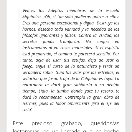
‘Felices los Adeptos miembros de la escuela
Alquímica. ¡Oh, si tan solo pudieras unirte a ellos!
Eres una persona excepcional y digna. Destruye los
hornos, desecha toda vanidad y la necedad de los
filósofos ignorantes y falsos. Contra la verdad, los
secretos jamás triunfarán. No confíes en
instrumentos ni en cosas materiales. Si el espíritu
está preparado, el camino te parecerá sencillo. Por
tanto, deja de usar tus estufas, deja de usar el
fuego. Sigue el curso de la naturaleza y serás un
verdadero sabio. Guía tus velas por las estrellas; el
vellocino que Jasón trajo de la Cólquida es tuyo. La
naturaleza te dará gran sabiduría a su debido
tiempo; Lidia, la tumba donde yace tu tesoro, te
dará la recompensa. Contempla la gran obra de
Hermes, pues la labor omnisciente gira el eje del
cielo’.
Este precioso grabado, queridos/as
lectores/as, es un llamado que ha hecho