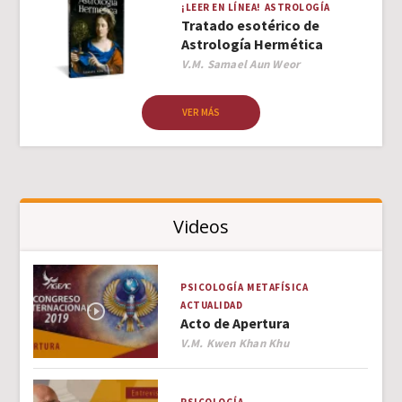
¡LEER EN LÍNEA!
ASTROLOGÍA
Tratado esotérico de
Astrología Hermética
Author
V.M. Samael Aun Weor
VER MÁS
Videos
PSICOLOGÍA
METAFÍSICA
ACTUALIDAD
Acto de Apertura
Author
V.M. Kwen Khan Khu