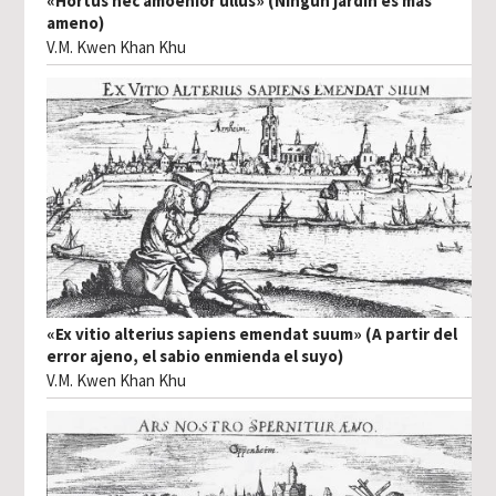
«Hortus nec amoenior ullus» (Ningún jardín es más
ameno)
V.M. Kwen Khan Khu
«Ex vitio alterius sapiens emendat suum» (A partir del
error ajeno, el sabio enmienda el suyo)
V.M. Kwen Khan Khu