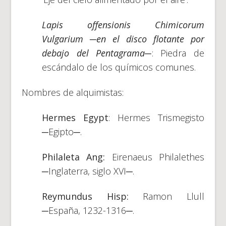
Lapis offensionis Chimicorum
Vulgarium ─en el disco flotante por
debajo del Pentagrama─
: Piedra de
escándalo de los químicos comunes.
Nombres de alquimistas:
Hermes Egypt
: Hermes Trismegisto
─Egipto─.
Philaleta Ang:
Eirenaeus Philalethes
─Inglaterra, siglo XVI─.
Reymundus Hisp:
Ramon Llull
─España, 1232-1316─.