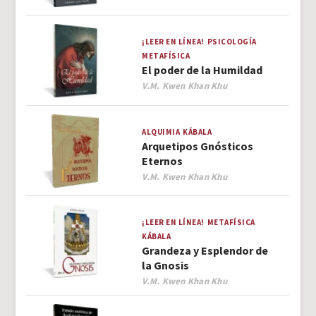
¡LEER EN LÍNEA!
PSICOLOGÍA
METAFÍSICA
El poder de la Humildad
Author
V.M. Kwen Khan Khu
ALQUIMIA
KÁBALA
Arquetipos Gnósticos
Eternos
Author
V.M. Kwen Khan Khu
¡LEER EN LÍNEA!
METAFÍSICA
KÁBALA
Grandeza y Esplendor de
la Gnosis
Author
V.M. Kwen Khan Khu