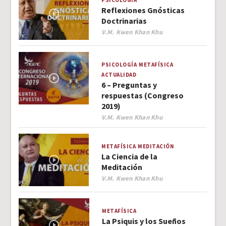
PSICOLOGÍA
Reflexiones Gnósticas
Doctrinarias
Author
V.M. Kwen Khan Khu
PSICOLOGÍA
METAFÍSICA
ACTUALIDAD
6 – Preguntas y
respuestas (Congreso
2019)
Author
V.M. Kwen Khan Khu
METAFÍSICA
MEDITACIÓN
La Ciencia de la
Meditación
Author
V.M. Kwen Khan Khu
METAFÍSICA
La Psiquis y los Sueños