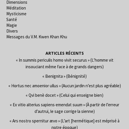
Dimensions
Méditation
Mysticisme
Santé
Magie
Divers
Messages du V.M. Kwen Khan Khu
ARTICLES RÉCENTS
« In summis periculis homo vivit securus » (L’homme vit
insouciant même face à de grands dangers)
« Benignita » (Bénignité)
« Hortus nec amoenior ullus » (Aucun jardin n’est plus agréable)
« Qvi benè docet » (Celui qui enseigne bien)
« Ex vitio alterius sapiens emendat suum » (À partir de l’erreur
d’autrui, le sage corrige la sienne)
« Ars nostro spernitur ævo » (L’art [hermétique] est méprisé à
notre époque)