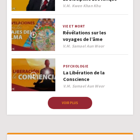
Author
V.M. Kwen Khan Khu
VIE ET MORT
Révélations sur les
voyages de l’âme
Author
V.M. Samael Aun Weor
PSYCHOLOGIE
La Libération de la
Conscience
Author
V.M. Samael Aun Weor
VOIR PLUS