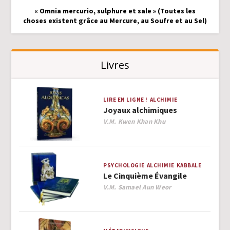
« Omnia mercurio, sulphure et sale » (Toutes les
choses existent grâce au Mercure, au Soufre et au Sel)
Livres
LIRE EN LIGNE !
ALCHIMIE
Joyaux alchimiques
Author
V.M. Kwen Khan Khu
PSYCHOLOGIE
ALCHIMIE
KABBALE
Le Cinquième Évangile
Author
V.M. Samael Aun Weor