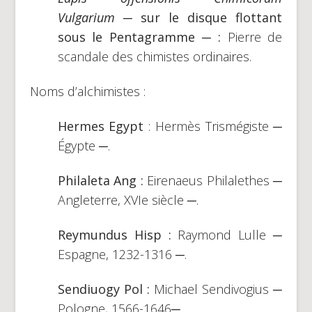
Vulgarium
─ sur le disque flottant
sous le Pentagramme ─ :
Pierre de
scandale des chimistes ordinaires.
Noms d’alchimistes :
Hermes Egypt
: Hermès Trismégiste ─
Égypte ─.
Philaleta Ang :
Eirenaeus Philalethes ─
Angleterre, XVIe siècle ─.
Reymundus Hisp :
Raymond Lulle ─
Espagne, 1232-1316 ─.
Sendiuogy Pol :
Michael Sendivogius ─
Pologne, 1566-1646─.