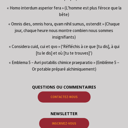
« Homo interdum asperior fera » (L’homme est plus féroce que la
bête)
« Omnis dies, omnis hora, qvam nihil sumus, ostendit » (Chaque
jour, chaque heure nous montre combien nous sommes
insignifiants)
« Considera cuid, cui et qvo » (‘Réfléchis à ce que [tu dis], à qui
[tu le dis] et où [tu te trouves]’)
« Emblema 5 – Avri potabilis chimice praeparatio » (Emblème 5 –
Or potable préparé alchimiquement)
QUESTIONS OU COMMENTAIRES
CONTACTEZ-NOUS
NEWSLETTER
INSCRIVEZ-VOUS