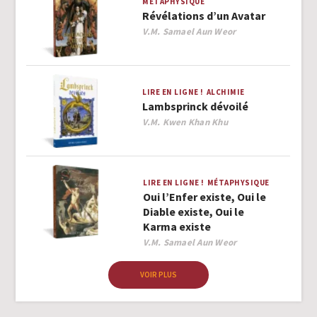
MÉTAPHYSIQUE
Révélations d’un Avatar
Author
V.M. Samael Aun Weor
LIRE EN LIGNE !
ALCHIMIE
Lambsprinck dévoilé
Author
V.M. Kwen Khan Khu
LIRE EN LIGNE !
MÉTAPHYSIQUE
Oui l’Enfer existe, Oui le
Diable existe, Oui le
Karma existe
Author
V.M. Samael Aun Weor
VOIR PLUS