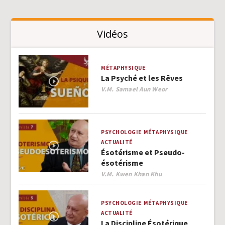
Vidéos
MÉTAPHYSIQUE
La Psyché et les Rêves
Author
V.M. Samael Aun Weor
PSYCHOLOGIE
MÉTAPHYSIQUE
ACTUALITÉ
Ésotérisme et Pseudo-
ésotérisme
Author
V.M. Kwen Khan Khu
PSYCHOLOGIE
MÉTAPHYSIQUE
ACTUALITÉ
La Discipline Ésotérique