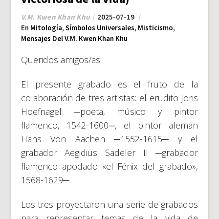
V.M. Kwen Khan Khu
2025-07-19
En
Mitología
,
Símbolos Universales
,
Misticismo
,
Mensajes Del V.M. Kwen Khan Khu
Queridos amigos/as:
El presente grabado es el fruto de la
colaboración de tres artistas: el erudito Joris
Hoefnagel ─poeta, músico y pintor
flamenco, 1542-1600─, el pintor alemán
Hans Von Aachen ─1552-1615─ y el
grabador Aegidius Sadeler II ─grabador
flamenco apodado «el Fénix del grabado»,
1568-1629─.
Los tres proyectaron una serie de grabados
para representar temas de la vida de