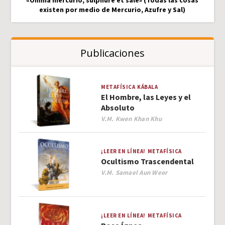
«Omnia mercurio, sulphure et sale» (Todas las cosas
existen por medio de Mercurio, Azufre y Sal)
Publicaciones
METAFÍSICA
KÁBALA
El Hombre, las Leyes y el
Absoluto
Author
V.M. Kwen Khan Khu
¡LEER EN LÍNEA!
METAFÍSICA
Ocultismo Trascendental
Author
V.M. Samael Aun Weor
¡LEER EN LÍNEA!
METAFÍSICA