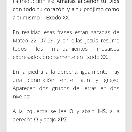
La traducción es:
‘Amarás al Señor tu Dios
con todo tu corazón
,
y a tu prójimo como
a ti mismo’ ─Éxodo XX─
.
En realidad esas frases están sacadas de
Mateo 22: 37-39, y en ellas Jesús resume
todos los mandamientos mosaicos
expresados precisamente en Éxodo XX.
En la piedra a la derecha, igualmente, hay
una conmixtión entre latín y griego.
Aparecen dos grupos de letras en dos
niveles:
A la izquierda se lee
Ω
y abajo
IHS
, a la
derecha
Ω
y abajo
ΧPΣ
.