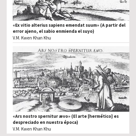
«Ex vitio alterius sapiens emendat suum» (A partir del
error ajeno, el sabio enmienda el suyo)
V.M. Kwen Khan Khu
«Ars nostro spernitur ævo» (El arte [hermético] es
despreciado en nuestra época)
V.M. Kwen Khan Khu