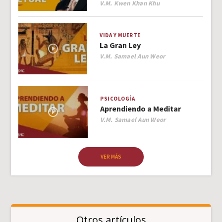
Author
V.M. Kwen Khan Khu
VIDA Y MUERTE
La Gran Ley
Author
V.M. Samael Aun Weor
PSICOLOGÍA
Aprendiendo a Meditar
Author
V.M. Samael Aun Weor
VER MÁS
Otros artículos