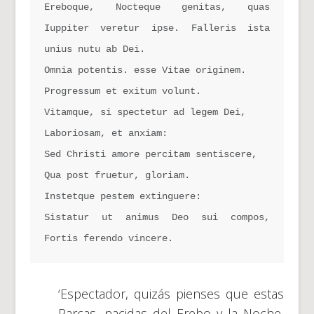
Ereboque, Nocteque genitas, quas 
Iuppiter veretur ipse. Falleris ista 
unius nutu ab Dei.
Omnia potentis. esse Vitae originem.
Progressum et exitum volunt.
Vitamque, si spectetur ad legem Dei,
Laboriosam, et anxiam:
Sed Christi amore percitam sentiscere,
Qua post fruetur, gloriam.
Instetque pestem extinguere:
Sistatur ut animus Deo sui compos, 
Fortis ferendo vincere.
‘Espectador, quizás pienses que estas
Parcas, nacidas del Erebo y la Noche,