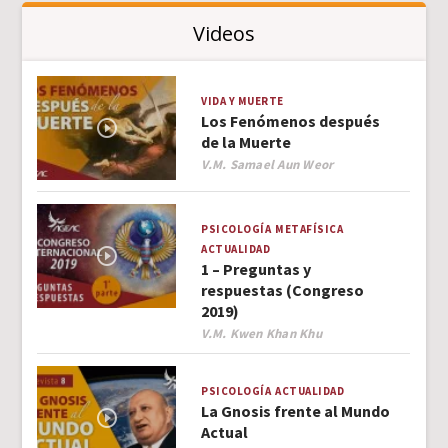
Videos
VIDA Y MUERTE
Los Fenómenos después
de la Muerte
Author
V.M. Samael Aun Weor
PSICOLOGÍA
METAFÍSICA
ACTUALIDAD
1 – Preguntas y
respuestas (Congreso
2019)
Author
V.M. Kwen Khan Khu
PSICOLOGÍA
ACTUALIDAD
La Gnosis frente al Mundo
Actual