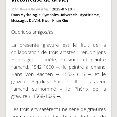
V.M. Kwen Khan Khu
2025-07-19
Dans
Mythologie
,
Symboles Universels
,
Mysticisme
,
Messages Du V.M. Kwen Khan Khu
Queridos amigos/as:
La présente gravure est le fruit de la
collaboration de trois artistes : l’érudit Joris
Hoefnagel ─ poète, musicien et peintre
flamand, 1542-1600 ─, le peintre allemand
Hans Von Aachen ─ 1552-1615 ─ et le
graveur Aegidius Sadeler II ─ graveur
flamand surnommé « le Phénix de la
gravure », 1568-1629 ─.
Les trois envisagèrent une série de gravures
pour représenter des thèmes de la vie de