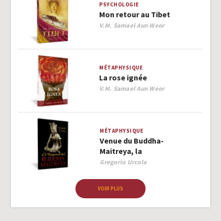
PSYCHOLOGIE
Mon retour au Tibet
Author
V.M. Samael Aun Weor
MÉTAPHYSIQUE
La rose ignée
Author
V.M. Samael Aun Weor
MÉTAPHYSIQUE
Venue du Buddha-
Maitreya, la
Author
Gregorio Urcola
VOIR PLUS