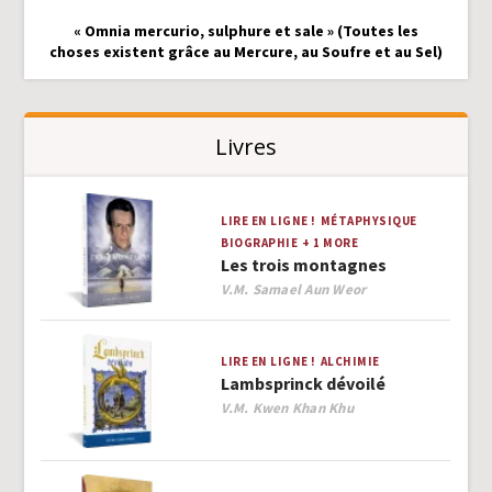
« Omnia mercurio, sulphure et sale » (Toutes les
choses existent grâce au Mercure, au Soufre et au Sel)
Livres
LIRE EN LIGNE !
MÉTAPHYSIQUE
BIOGRAPHIE
+ 1 MORE
Les trois montagnes
Author
V.M. Samael Aun Weor
LIRE EN LIGNE !
ALCHIMIE
Lambsprinck dévoilé
Author
V.M. Kwen Khan Khu