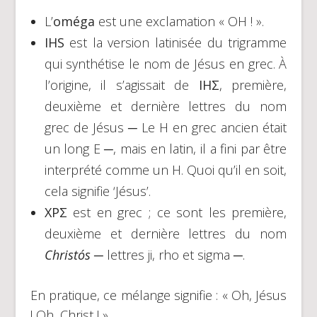
L’
oméga
est une exclamation « OH ! ».
IHS
est la version latinisée du trigramme
qui synthétise le nom de Jésus en grec. À
l’origine, il s’agissait de
IHΣ
, première,
deuxième et dernière lettres du nom
grec de Jésus ─ Le H en grec ancien était
un long E ─, mais en latin, il a fini par être
interprété comme un H. Quoi qu’il en soit,
cela signifie ‘Jésus’.
ΧPΣ
est en grec ; ce sont les première,
deuxième et dernière lettres du nom
Christós
─ lettres ji, rho et sigma ─.
En pratique, ce mélange signifie : « Oh, Jésus
! Oh, Christ ! ».