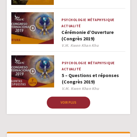
PSYCHOLOGIE
MÉTAPHYSIQUE
ACTUALITÉ
Cérémonie d’Ouverture
(Congrès 2019)
Author
V.M. Kwen Khan Khu
PSYCHOLOGIE
MÉTAPHYSIQUE
ACTUALITÉ
5 – Questions et réponses
(Congrès 2019)
Author
V.M. Kwen Khan Khu
VOIR PLUS