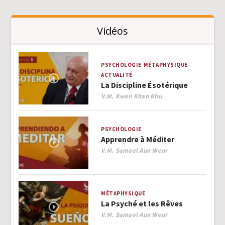
Vidéos
PSYCHOLOGIE
MÉTAPHYSIQUE
ACTUALITÉ
La Discipline Ésotérique
Author
V.M. Kwen Khan Khu
PSYCHOLOGIE
Apprendre à Méditer
Author
V.M. Samael Aun Weor
MÉTAPHYSIQUE
La Psyché et les Rêves
Author
V.M. Samael Aun Weor