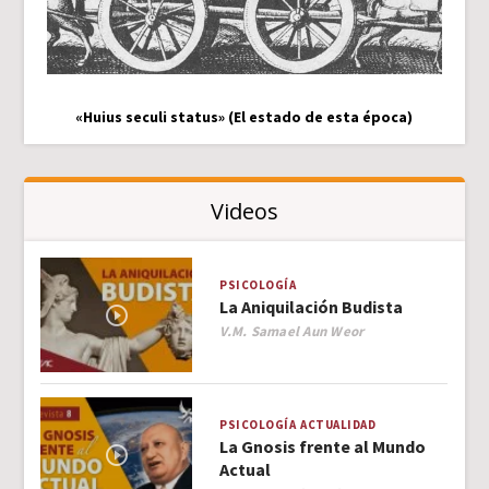
«Huius seculi status» (El estado de esta época)
Videos
PSICOLOGÍA
La Aniquilación Budista
Author
V.M. Samael Aun Weor
PSICOLOGÍA
ACTUALIDAD
La Gnosis frente al Mundo
Actual