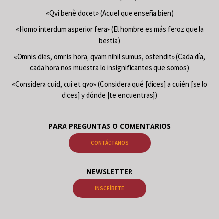
«Qvi benè docet» (Aquel que enseña bien)
«Homo interdum asperior fera» (El hombre es más feroz que la
bestia)
«Omnis dies, omnis hora, qvam nihil sumus, ostendit» (Cada día,
cada hora nos muestra lo insignificantes que somos)
«Considera cuid, cui et qvo» (Considera qué [dices] a quién [se lo
dices] y dónde [te encuentras])
PARA PREGUNTAS O COMENTARIOS
CONTÁCTANOS
NEWSLETTER
INSCRÍBETE