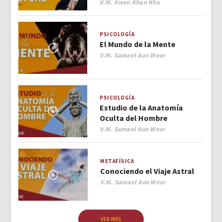
Author
V.M. Kwen Khan Khu
PSICOLOGÍA
El Mundo de la Mente
Author
V.M. Samael Aun Weor
PSICOLOGÍA
Estudio de la Anatomía
Oculta del Hombre
Author
V.M. Samael Aun Weor
METAFÍSICA
Conociendo el Viaje Astral
Author
V.M. Samael Aun Weor
VER MÁS