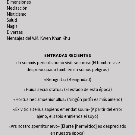
Dimensiones
Meditación
Misticismo
Salud
Magia
Diversas
Mensajes del V.M. Kwen Khan Khu
ENTRADAS RECIENTES
«In summis periculis homo vivit securus» (El hombre vive
despreocupado también en sumos peligros)
«Benignita» (Benignidad)
«Huius seculi status» (El estado de esta época)
«Hortus nec amoenior ullus» (Ningún jardín es más ameno)
«Ex vitio alterius sapiens emendat suum» (A partir del error
ajeno, el sabio enmienda el suyo)
«Ars nostro spernitur ævo» (El arte [hermético] es despreciado
en nuestra época)