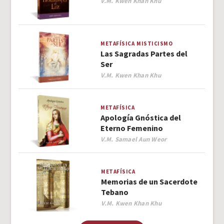
Author
V.M. Kwen Khan Khu
METAFÍSICA
MISTICISMO
Las Sagradas Partes del
Ser
Author
V.M. Kwen Khan Khu
METAFÍSICA
Apología Gnóstica del
Eterno Femenino
Author
V.M. Samael Aun Weor
METAFÍSICA
Memorias de un Sacerdote
Tebano
Author
V.M. Kwen Khan Khu