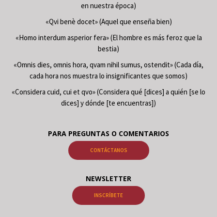
en nuestra época)
«Qvi benè docet» (Aquel que enseña bien)
«Homo interdum asperior fera» (El hombre es más feroz que la
bestia)
«Omnis dies, omnis hora, qvam nihil sumus, ostendit» (Cada día,
cada hora nos muestra lo insignificantes que somos)
«Considera cuid, cui et qvo» (Considera qué [dices] a quién [se lo
dices] y dónde [te encuentras])
PARA PREGUNTAS O COMENTARIOS
CONTÁCTANOS
NEWSLETTER
INSCRÍBETE