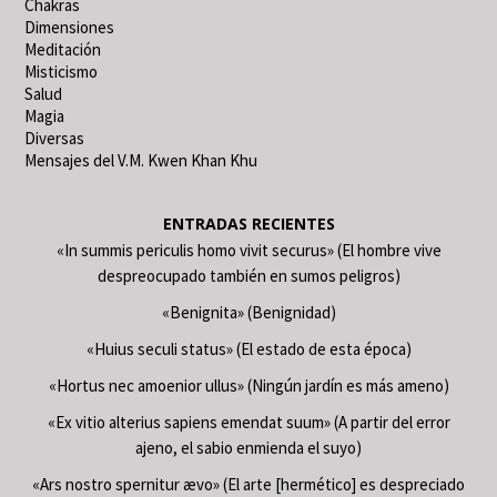
Chakras
Dimensiones
Meditación
Misticismo
Salud
Magia
Diversas
Mensajes del V.M. Kwen Khan Khu
ENTRADAS RECIENTES
«In summis periculis homo vivit securus» (El hombre vive
despreocupado también en sumos peligros)
«Benignita» (Benignidad)
«Huius seculi status» (El estado de esta época)
«Hortus nec amoenior ullus» (Ningún jardín es más ameno)
«Ex vitio alterius sapiens emendat suum» (A partir del error
ajeno, el sabio enmienda el suyo)
«Ars nostro spernitur ævo» (El arte [hermético] es despreciado