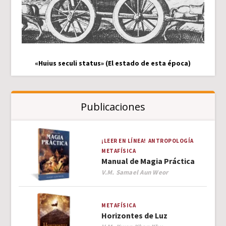
«Huius seculi status» (El estado de esta época)
Publicaciones
¡LEER EN LÍNEA!
ANTROPOLOGÍA
METAFÍSICA
Manual de Magia Práctica
Author
V.M. Samael Aun Weor
METAFÍSICA
Horizontes de Luz