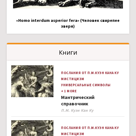
«Homo interdum asperior fera» (Человек свирепее
зверя)
Книги
ПОСЛАНИЯ ОТ П.М.КУЭН КАНА КУ
МИСТИЦИЗМ
УНИВЕРСАЛЬНЫЕ СИМВОЛЫ
+ 1 MORE
Мантрический
справочник
Author
П.М. Куэн Кан Ку
ПОСЛАНИЯ ОТ П.М.КУЭН КАНА КУ
МИСТИЦИЗМ