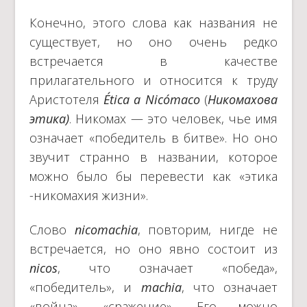
Конечно, этого слова как названия не
существует, но оно очень редко
встречается в качестве
прилагательного и относится к труду
Аристотеля
Ética a Nicómaco
(
Никомахова
этика)
. Никомах — это человек, чье имя
означает «победитель в битве». Но оно
звучит странно в названии, которое
можно было бы перевести как «этика
-никомахия жизни».
Слово
nicomachia
, повторим, нигде не
встречается, но оно явно состоит из
nicos
, что означает «победа»,
«победитель», и
machia
, что означает
«война», «сражение». Его можно