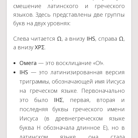
смешение латинского и греческого
языков. Здесь представлены две группы
букв на двух уровнях:
Слева читается
Ω
, а внизу
IHS
, справа
Ω
,
а внизу
ΧPΣ
.
Омега
— это восклицание «О!».
IHS
— это латинизированная версия
триграммы, обозначающей имя Иисуса
на греческом языке. Первоначально
это было
IHΣ
, первая, вторая и
последняя буквы греческого имени
Иисуса (в древнегреческом языке
буква H обозначала длинное E), но в
латинском языке она стала