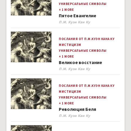
УНИВЕРСАЛЬНЫЕ СИМВОЛЫ
+ 1 MORE
Пятое Евангелие
Author
П.М. Куэн Кан Ку
ПОСЛАНИЯ ОТ П.М.КУЭН КАНА КУ
МИСТИЦИЗМ
УНИВЕРСАЛЬНЫЕ СИМВОЛЫ
+ 1 MORE
Великое восстание
Author
П.М. Куэн Кан Ку
ПОСЛАНИЯ ОТ П.М.КУЭН КАНА КУ
МИСТИЦИЗМ
УНИВЕРСАЛЬНЫЕ СИМВОЛЫ
+ 1 MORE
Революция Беля
Author
П.М. Куэн Кан Ку