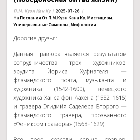
П.М. Куэн Кан Ку
2025-07-26
На
Послания От П.М.Куэн Кана Ку
,
Мистицизм
,
Универсальные Символы
,
Мифология
Дорогие друзья:
Данная гравюра является результатом
сотрудничества трех художников:
эрудита Йориса Хуфнагеля —
фламандского поэта, музыканта и
художника (1542-1600), немецкого
художника Ханса фон Аахена (1552–1615)
и гравера Эгидийя Саделера Второго —
фламандского гравера, прозванного
«Фениксом гравюры» (1568–1629).
Все трое создали серию гравюр,