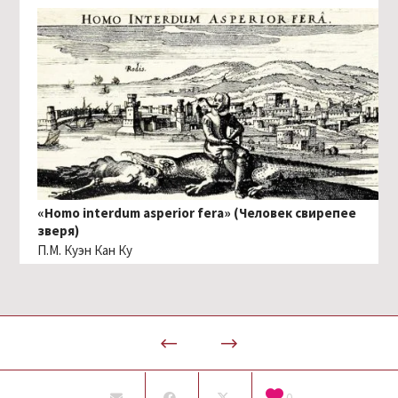
«Homo interdum asperior fera» (Человек свирепее
зверя)
П.М. Куэн Кан Ку
0