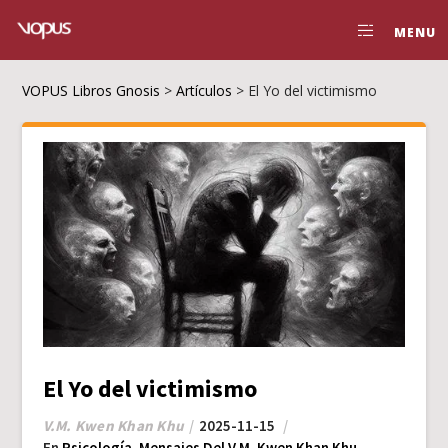
MENU
VOPUS Libros Gnosis
>
Artículos
>
El Yo del victimismo
El Yo del victimismo
V.M. Kwen Khan Khu
2025-11-15
En
Psicología
,
Mensajes Del V.M. Kwen Khan Khu