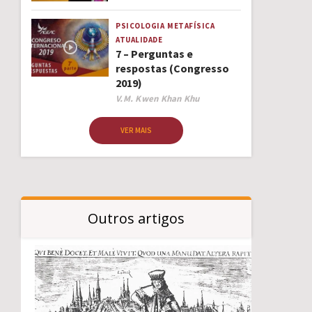
PSICOLOGIA
METAFÍSICA
ATUALIDADE
7 – Perguntas e
respostas (Congresso
2019)
Author
V.M. Kwen Khan Khu
VER MAIS
Outros artigos