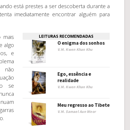
uando está prestes a ser descoberta durante a
 tenta imediatamente encontrar alguém para
o mais
LEITURAS RECOMENDADAS
O enigma dos sonhos
ue algo
V.M. Kwen Khan Khu
os, e
blema
e não
Ego, essência e
tuação
realidade
ão se
V.M. Kwen Khan Khu
 nunca
tinuam
Meu regresso ao Tibete
arras
V.M. Samael Aun Weor
o.