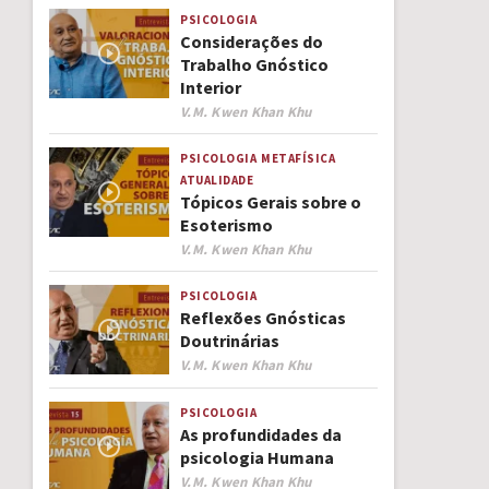
PSICOLOGIA
Considerações do
Trabalho Gnóstico
Interior
Author
V.M. Kwen Khan Khu
PSICOLOGIA
METAFÍSICA
ATUALIDADE
Tópicos Gerais sobre o
Esoterismo
Author
V.M. Kwen Khan Khu
PSICOLOGIA
Reflexões Gnósticas
Doutrinárias
Author
V.M. Kwen Khan Khu
PSICOLOGIA
As profundidades da
psicologia Humana
Author
V.M. Kwen Khan Khu