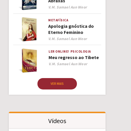
Abraxas
Author
V.M. Samael Aun Weor
METAFÍSICA
Apologia gnóstica do
Eterno Feminino
Author
V.M. Samael Aun Weor
LER ONLINE!
PSICOLOGIA
Meu regresso ao Tibete
Author
V.M. Samael Aun Weor
VER MAIS
Vídeos