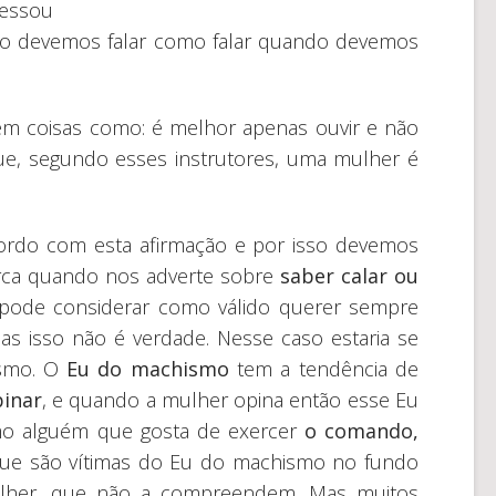
ressou
ndo devemos falar como falar quando devemos
rem coisas como: é melhor apenas ouvir e não
ue, segundo esses instrutores, uma mulher é
ordo com esta afirmação e por isso devemos
iarca quando nos adverte sobre
saber calar ou
pode considerar como válido querer sempre
as isso não é verdade. Nesse caso estaria se
ismo. O
Eu do machismo
tem a tendência de
pinar
, e quando a mulher opina então esse Eu
mo alguém que gosta de exercer
o comando,
que são vítimas do Eu do machismo no fundo
her, que não a compreendem. Mas muitos