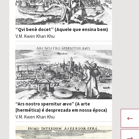
“Qvi benè docet” (Aquele que ensina bem)
V.M. Kwen Khan Khu
“Ars nostro spernitur ævo” (A arte
[hermética) é desprezada em nossa época)
V.M. Kwen Khan Khu