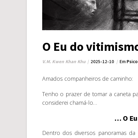
O Eu do vitimism
V.M. Kwen Khan Khu
2025-12-10
Em
Psico
Amados companheiros de caminho:
Tenho o prazer de tomar a caneta p
considerei chamá-lo…
… O Eu
Dentro dos diversos panoramas da n