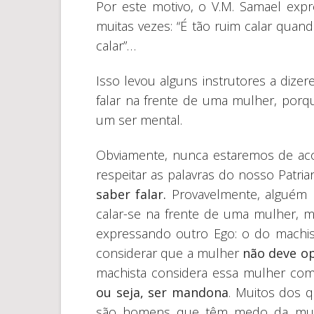
Por este motivo, o V.M. Samael exp
muitas vezes: “É tão ruim calar qua
calar”…
Isso levou alguns instrutores a dize
falar na frente de uma mulher, porq
um ser mental.
Obviamente, nunca estaremos de ac
respeitar as palavras do nosso Patr
saber falar.
Provavelmente, alguém 
calar-se na frente de uma mulher, m
expressando outro Ego: o do mach
considerar que a mulher
não deve o
machista considera essa mulher co
ou seja, ser mandona
. Muitos dos 
são homens que têm medo da mul