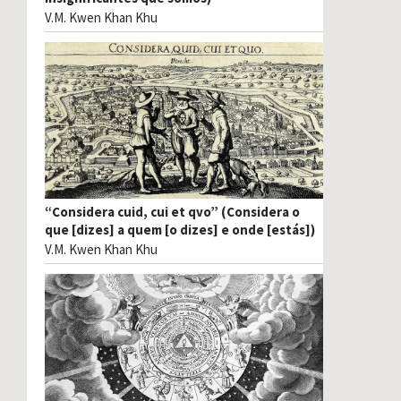
V.M. Kwen Khan Khu
“Considera cuid, cui et qvo” (Considera o
que [dizes] a quem [o dizes] e onde [estás])
V.M. Kwen Khan Khu