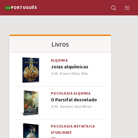
PORTUGUÊS
Livros
ALQUIMIA
Joias alquímicas
Author
V.M. Kwen Khan Khu
PSICOLOGIA
ALQUIMIA
O Parsifal desvelado
Author
V.M. Samael Aun Weor
PSICOLOGIA
METAFÍSICA
ATUALIDADE