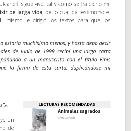
lcanelli sigue vivo, tal y como se ha dicho mil
ixir de larga vida
, de lo cual da testimonio el
lli mismo le dirigió los textos para que los
o estaría muchísimo menos, y hasta debo decir
ales de junio de 1999 recibí una larga carta
mpañ
ando a un manuscrito con
el título Finis
qu
é
la firma de esta carta, duplicándose mi
s”».
LECTURAS RECOMENDADAS
Animales sagrados
Universal
uye un
smo de