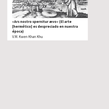
«Ars nostro spernitur ævo» (El arte
[hermético] es despreciado en nuestra
época)
V.M. Kwen Khan Khu