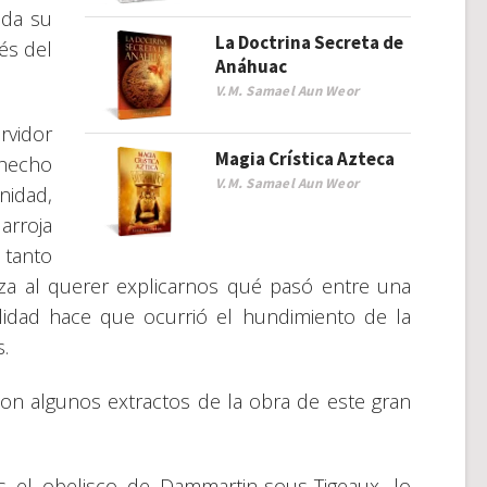
 da su
La Doctrina Secreta de
vés del
Anáhuac
V.M. Samael Aun Weor
rvidor
Magia Crística Azteca
 hecho
V.M. Samael Aun Weor
nidad,
arroja
 tanto
a al querer explicarnos qué pasó entre una
lidad hace que ocurrió el hundimiento de la
.
on algunos extractos de la obra de este gran
el obelisco de Dammartin-sous-Tigeaux, lo