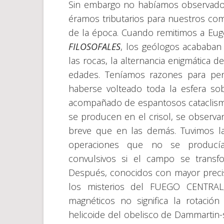
Sin embargo no habíamos observado a
éramos tributarios para nuestros com
de la época. Cuando remitimos a Eug
FILOSOFALES
, los geólogos acababan 
las rocas, la alternancia enigmática d
edades. Teníamos razones para pen
haberse volteado toda la esfera so
acompañado de espantosos cataclismo
se producen en el crisol, se observa
breve que en las demás. Tuvimos la
operaciones que no se producían
convulsivos si el campo se transf
Después, conocidos con mayor precisi
los misterios del FUEGO CENTRAL
magnéticos no significa la rotación
helicoide del obelisco de Dammartin-