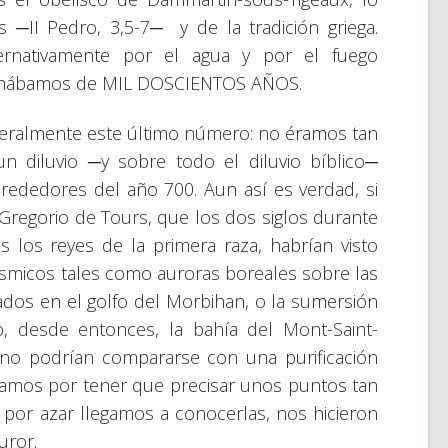
s ─II Pedro, 3,5-7─ y de la tradición griega.
rnativamente por el agua y por el fuego
stimábamos de MIL DOSCIENTOS AÑOS.
teralmente este último número: no éramos tan
 diluvio ─y sobre todo el diluvio bíblico─
lrededores del año 700. Aun así es verdad, si
Gregorio de Tours, que los dos siglos durante
s los reyes de la primera raza, habrían visto
smicos tales como auroras boreales sobre las
ados en el golfo del Morbihan, o la sumersión
 desde entonces, la bahía del Mont-Saint-
s no podrían compararse con una purificación
jamos por tener que precisar unos puntos tan
 por azar llegamos a conocerlas, nos hicieron
uror.