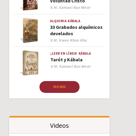
Voluntad Cristo
Author
V.M. Samael Aun Weor
ALQUIMIA
KÁBALA
33 Grabados alquímicos
develados
Author
V.M. Kwen Khan Khu
¡LEER EN LÍNEA!
KÁBALA
Tarót y Kábala
Author
V.M. Samael Aun Weor
VER MÁS
Videos