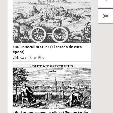
«Huius seculi status» (El estado de esta
época)
V.M. Kwen Khan Khu
«Hortus nec amoenior ullus» (Ningún jardín