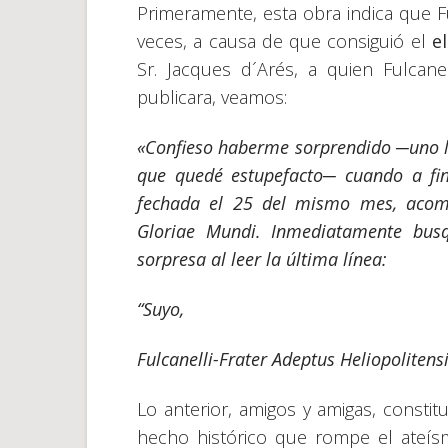
Primeramente, esta obra indica que Fu
veces, a causa de que consiguió el
el
Sr. Jacques d´Arés, a quien Fulcane
publicara, veamos:
«Confieso haberme sorprendido ─uno l
que qued
é
estupefacto─ cuando a fin
fechada el 25 del mismo mes, aco
Gloriae Mundi. Inmediatamente bus
sorpresa al leer la ú
ltima l
ínea:
“Suyo,
Fulcanelli-Frater Adeptus Heliopolitensi
Lo anterior, amigos y amigas, constit
hecho histórico que rompe el ateí