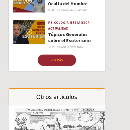
Oculta del Hombre
Author
V.M. Samael Aun Weor
PSICOLOGÍA
METAFÍSICA
ACTUALIDAD
Tópicos Generales
sobre el Esoterismo
Author
V.M. Kwen Khan Khu
VER MÁS
Otros artículos