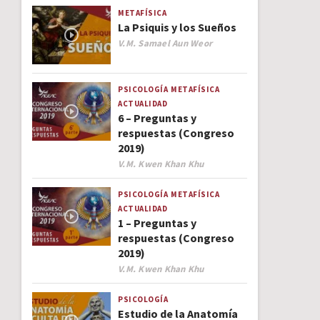
METAFÍSICA
La Psiquis y los Sueños
Author
V.M. Samael Aun Weor
PSICOLOGÍA
METAFÍSICA
ACTUALIDAD
6 – Preguntas y
respuestas (Congreso
2019)
Author
V.M. Kwen Khan Khu
PSICOLOGÍA
METAFÍSICA
ACTUALIDAD
1 – Preguntas y
respuestas (Congreso
2019)
Author
V.M. Kwen Khan Khu
PSICOLOGÍA
Estudio de la Anatomía