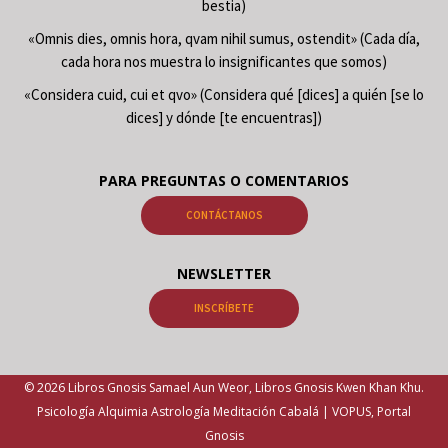
bestia)
«Omnis dies, omnis hora, qvam nihil sumus, ostendit» (Cada día,
cada hora nos muestra lo insignificantes que somos)
«Considera cuid, cui et qvo» (Considera qué [dices] a quién [se lo
dices] y dónde [te encuentras])
PARA PREGUNTAS O COMENTARIOS
CONTÁCTANOS
NEWSLETTER
INSCRÍBETE
© 2026 Libros Gnosis Samael Aun Weor, Libros Gnosis Kwen Khan Khu.
Psicología Alquimia Astrología Meditación Cabalá | VOPUS, Portal
Gnosis