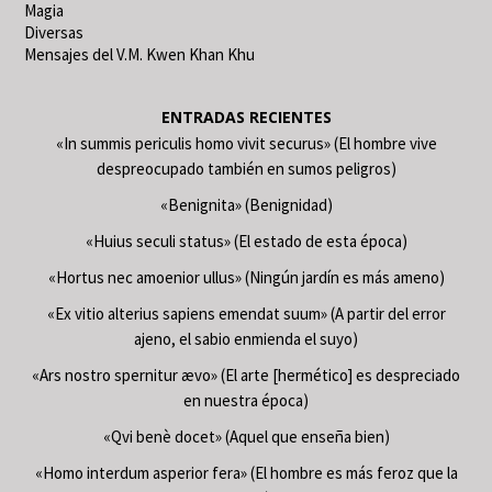
Magia
Diversas
Mensajes del V.M. Kwen Khan Khu
ENTRADAS RECIENTES
«In summis periculis homo vivit securus» (El hombre vive
despreocupado también en sumos peligros)
«Benignita» (Benignidad)
«Huius seculi status» (El estado de esta época)
«Hortus nec amoenior ullus» (Ningún jardín es más ameno)
«Ex vitio alterius sapiens emendat suum» (A partir del error
ajeno, el sabio enmienda el suyo)
«Ars nostro spernitur ævo» (El arte [hermético] es despreciado
en nuestra época)
«Qvi benè docet» (Aquel que enseña bien)
«Homo interdum asperior fera» (El hombre es más feroz que la