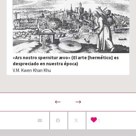
«Ars nostro spernitur ævo» (El arte [hermético] es
despreciado en nuestra época)
V.M. Kwen Khan Khu
0