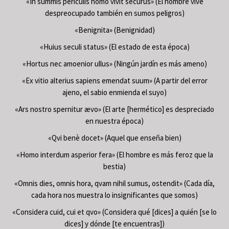
«In summis periculis homo vivit securus» (El hombre vive
despreocupado también en sumos peligros)
«Benignita» (Benignidad)
«Huius seculi status» (El estado de esta época)
«Hortus nec amoenior ullus» (Ningún jardín es más ameno)
«Ex vitio alterius sapiens emendat suum» (A partir del error
ajeno, el sabio enmienda el suyo)
«Ars nostro spernitur ævo» (El arte [hermético] es despreciado
en nuestra época)
«Qvi benè docet» (Aquel que enseña bien)
«Homo interdum asperior fera» (El hombre es más feroz que la
bestia)
«Omnis dies, omnis hora, qvam nihil sumus, ostendit» (Cada día,
cada hora nos muestra lo insignificantes que somos)
«Considera cuid, cui et qvo» (Considera qué [dices] a quién [se lo
dices] y dónde [te encuentras])