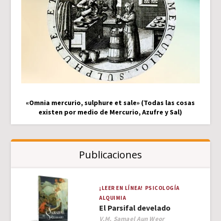
«Omnia mercurio, sulphure et sale» (Todas las cosas
existen por medio de Mercurio, Azufre y Sal)
Publicaciones
¡LEER EN LÍNEA!
PSICOLOGÍA
ALQUIMIA
El Parsifal develado
Author
V.M. Samael Aun Weor