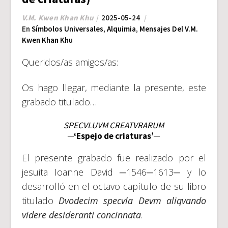
V.M. Kwen Khan Khu
2025-05-24
En
Símbolos Universales
,
Alquimia
,
Mensajes Del V.M.
Kwen Khan Khu
Queridos/as amigos/as:
Os hago llegar, mediante la presente, este
grabado titulado…
SPECVLUVM CREATVRARUM
─‘Espejo de criaturas’─
El presente grabado fue realizado por el
jesuita Ioanne David ─1546─1613─ y lo
desarrolló en el octavo capítulo de su libro
titulado
Dvodecim specvla Devm aliqvando
videre desideranti concinnata
.