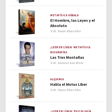
METAFÍSICA
KÁBALA
El Hombre, las Leyes y el
Absoluto
Author
V.M. Kwen Khan Khu
¡LEER EN LÍNEA!
METAFÍSICA
BIOGRAFÍAS
Las Tres Montañas
Author
V.M. Samael Aun Weor
ALQUIMIA
Habla el Mutus Liber
Author
V.M. Kwen Khan Khu
¡LEER EN LÍNEA!
PSICOLOGÍA