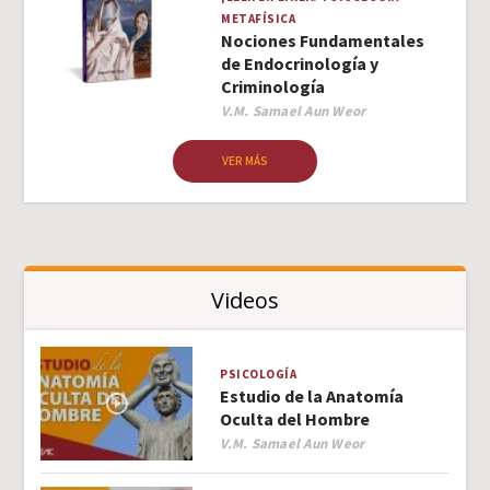
METAFÍSICA
Nociones Fundamentales
de Endocrinología y
Criminología
Author
V.M. Samael Aun Weor
VER MÁS
Videos
PSICOLOGÍA
Estudio de la Anatomía
Oculta del Hombre
Author
V.M. Samael Aun Weor