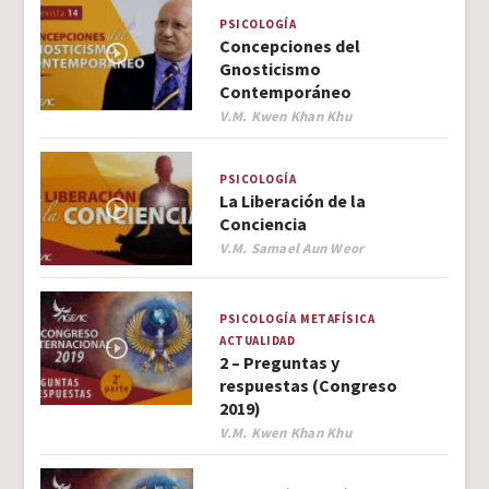
PSICOLOGÍA
Concepciones del
Gnosticismo
Contemporáneo
Author
V.M. Kwen Khan Khu
PSICOLOGÍA
La Liberación de la
Conciencia
Author
V.M. Samael Aun Weor
PSICOLOGÍA
METAFÍSICA
ACTUALIDAD
2 – Preguntas y
respuestas (Congreso
2019)
Author
V.M. Kwen Khan Khu