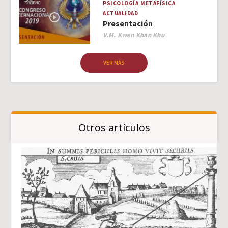
PSICOLOGÍA
METAFÍSICA
ACTUALIDAD
Presentación
Author
V.M. Kwen Khan Khu
VER MÁS
Otros artículos