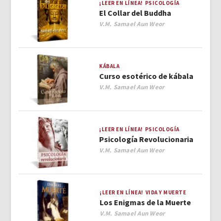
¡LEER EN LÍNEA!
PSICOLOGÍA
El Collar del Buddha
Author
V.M. Samael Aun Weor
KÁBALA
Curso esotérico de kábala
Author
V.M. Samael Aun Weor
¡LEER EN LÍNEA!
PSICOLOGÍA
Psicología Revolucionaria
Author
V.M. Samael Aun Weor
¡LEER EN LÍNEA!
VIDA Y MUERTE
Los Enigmas de la Muerte
Author
V.M. Samael Aun Weor