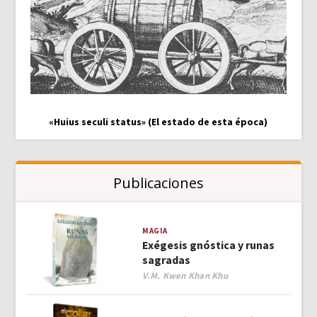
«Huius seculi status» (El estado de esta época)
Publicaciones
MAGIA
Exégesis gnóstica y runas
sagradas
Author
V.M. Kwen Khan Khu