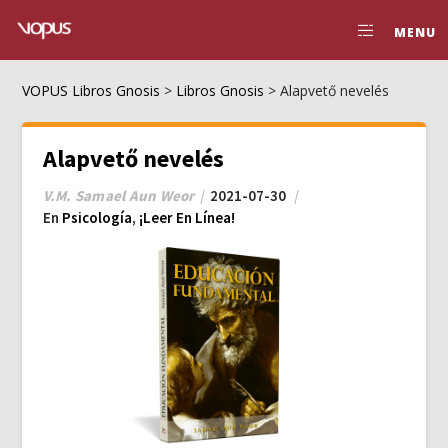
MENU
VOPUS Libros Gnosis
>
Libros Gnosis
>
Alapvető nevelés
Alapvető nevelés
V.M. Samael Aun Weor
2021-07-30
En
Psicología
,
¡Leer En Línea!