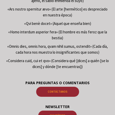
ajeno, el sabio enmienda el suyo)
«Ars nostro spernitur ævo» (El arte [hermético] es despreciado
en nuestra época)
«Qvi benè docet» (Aquel que enseña bien)
«Homo interdum asperior fera» (El hombre es más feroz que la
bestia)
«Omnis dies, omnis hora, qvam nihil sumus, ostendit» (Cada día,
cada hora nos muestra lo insignificantes que somos)
«Considera cuid, cui et qvo» (Considera qué [dices] a quién [se lo
dices] y dónde [te encuentras])
PARA PREGUNTAS O COMENTARIOS
CONTÁCTANOS
NEWSLETTER