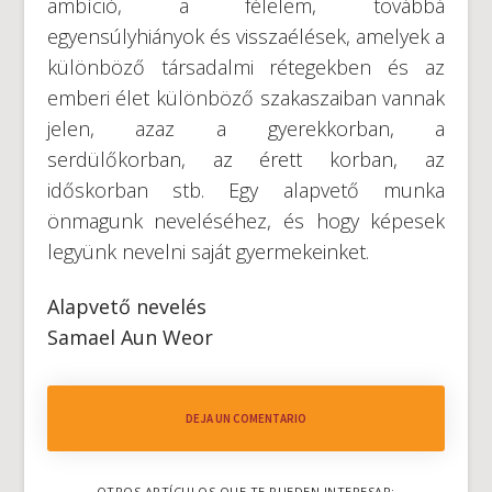
ambíció, a félelem, továbbá
egyensúlyhiányok és visszaélések, amelyek a
különböző társadalmi rétegekben és az
emberi élet különböző szakaszaiban vannak
jelen, azaz a gyerekkorban, a
serdülőkorban, az érett korban, az
időskorban stb. Egy alapvető munka
önmagunk neveléséhez, és hogy képesek
legyünk nevelni saját gyermekeinket.
Alapvető nevelés
Samael Aun Weor
DEJA UN COMENTARIO
OTROS ARTÍCULOS QUE TE PUEDEN INTERESAR: