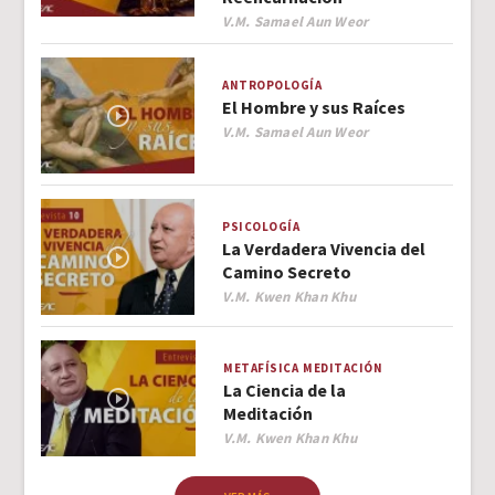
Author
V.M. Samael Aun Weor
ANTROPOLOGÍA
El Hombre y sus Raíces
Author
V.M. Samael Aun Weor
PSICOLOGÍA
La Verdadera Vivencia del
Camino Secreto
Author
V.M. Kwen Khan Khu
METAFÍSICA
MEDITACIÓN
La Ciencia de la
Meditación
Author
V.M. Kwen Khan Khu