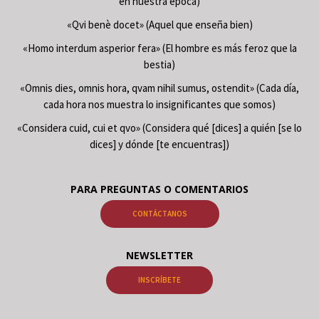
en nuestra época)
«Qvi benè docet» (Aquel que enseña bien)
«Homo interdum asperior fera» (El hombre es más feroz que la
bestia)
«Omnis dies, omnis hora, qvam nihil sumus, ostendit» (Cada día,
cada hora nos muestra lo insignificantes que somos)
«Considera cuid, cui et qvo» (Considera qué [dices] a quién [se lo
dices] y dónde [te encuentras])
PARA PREGUNTAS O COMENTARIOS
CONTÁCTANOS
NEWSLETTER
INSCRÍBETE