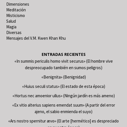
Dimensiones
Meditación
Misticismo
Salud
Magia
Diversas
Mensajes del V.M. Kwen Khan Khu
ENTRADAS RECIENTES
«In summis periculis homo vivit securus» (El hombre vive
despreocupado también en sumos peligros)
«Benignita» (Benignidad)
«Huius seculi status» (El estado de esta época)
«Hortus nec amoenior ullus» (Ningún jardín es más ameno)
«Ex vitio alterius sapiens emendat suum» (A partir del error
ajeno, el sabio enmienda el suyo)
«Ars nostro spernitur ævo» (El arte [hermético] es despreciado