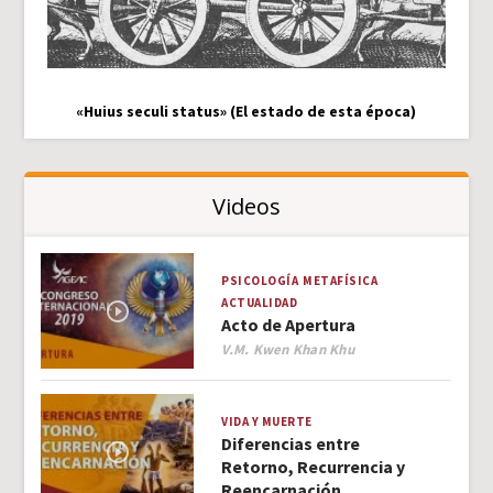
«Huius seculi status» (El estado de esta época)
Videos
PSICOLOGÍA
METAFÍSICA
ACTUALIDAD
Acto de Apertura
Author
V.M. Kwen Khan Khu
VIDA Y MUERTE
Diferencias entre
Retorno, Recurrencia y
Reencarnación