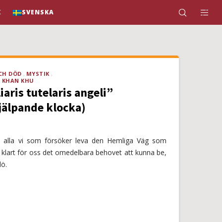
K
SVENSKA
OCH DÖD
MYSTIK
N KHAN KHU
aris tutelaris angeli”
jälpande klocka)
t alla vi som försöker leva den Hemliga Väg som
 klart för oss det omedelbara behovet att kunna be,
dö.