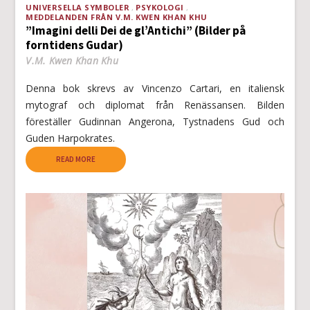
UNIVERSELLA SYMBOLER
PSYKOLOGI
MEDDELANDEN FRÅN V.M. KWEN KHAN KHU
”Imagini delli Dei de gl’Antichi” (Bilder på
forntidens Gudar)
V.M. Kwen Khan Khu
Denna bok skrevs av Vincenzo Cartari, en italiensk
mytograf och diplomat från Renässansen. Bilden
föreställer Gudinnan Angerona, Tystnadens Gud och
Guden Harpokrates.
READ MORE