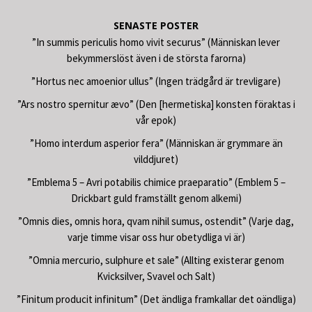
SENASTE POSTER
”In summis periculis homo vivit securus” (Människan lever
bekymmerslöst även i de största farorna)
”Hortus nec amoenior ullus” (Ingen trädgård är trevligare)
”Ars nostro spernitur ævo” (Den [hermetiska] konsten föraktas i
vår epok)
”Homo interdum asperior fera” (Människan är grymmare än
vilddjuret)
”Emblema 5 – Avri potabilis chimice praeparatio” (Emblem 5 –
Drickbart guld framställt genom alkemi)
”Omnis dies, omnis hora, qvam nihil sumus, ostendit” (Varje dag,
varje timme visar oss hur obetydliga vi är)
”Omnia mercurio, sulphure et sale” (Allting existerar genom
Kvicksilver, Svavel och Salt)
”Finitum producit infinitum” (Det ändliga framkallar det oändliga)