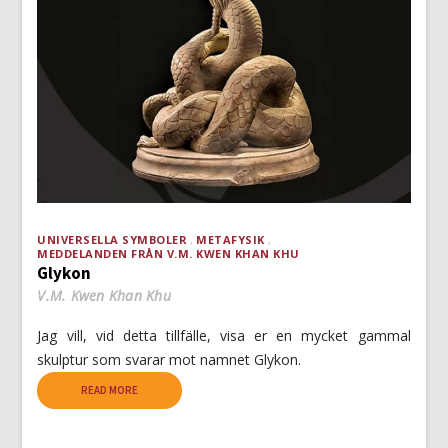
UNIVERSELLA SYMBOLER
METAFYSIK
MEDDELANDEN FRÅN V.M. KWEN KHAN KHU
Glykon
V.M. Kwen Khan Khu
Jag vill, vid detta tillfälle, visa er en mycket gammal
skulptur som svarar mot namnet Glykon.
READ MORE