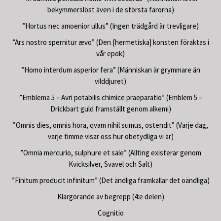
bekymmerslöst även i de största farorna)
”Hortus nec amoenior ullus” (Ingen trädgård är trevligare)
”Ars nostro spernitur ævo” (Den [hermetiska] konsten föraktas i
vår epok)
”Homo interdum asperior fera” (Människan är grymmare än
vilddjuret)
”Emblema 5 – Avri potabilis chimice praeparatio” (Emblem 5 –
Drickbart guld framställt genom alkemi)
”Omnis dies, omnis hora, qvam nihil sumus, ostendit” (Varje dag,
varje timme visar oss hur obetydliga vi är)
”Omnia mercurio, sulphure et sale” (Allting existerar genom
Kvicksilver, Svavel och Salt)
”Finitum producit infinitum” (Det ändliga framkallar det oändliga)
Klargörande av begrepp (4:e delen)
Cognitio