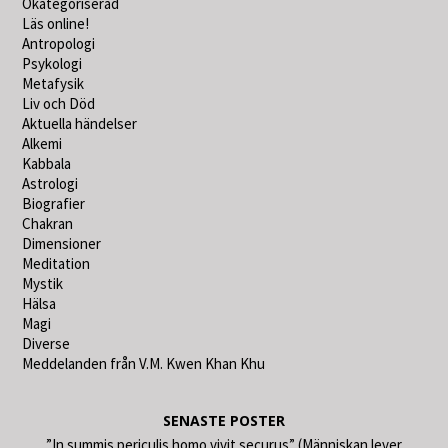
Okategoriserad
Läs online!
Antropologi
Psykologi
Metafysik
Liv och Död
Aktuella händelser
Alkemi
Kabbala
Astrologi
Biografier
Chakran
Dimensioner
Meditation
Mystik
Hälsa
Magi
Diverse
Meddelanden från V.M. Kwen Khan Khu
SENASTE POSTER
”In summis periculis homo vivit securus” (Människan lever