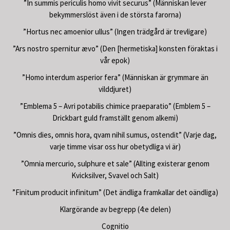
”In summis periculis homo vivit securus” (Människan lever
bekymmerslöst även i de största farorna)
”Hortus nec amoenior ullus” (Ingen trädgård är trevligare)
”Ars nostro spernitur ævo” (Den [hermetiska] konsten föraktas i
vår epok)
”Homo interdum asperior fera” (Människan är grymmare än
vilddjuret)
”Emblema 5 – Avri potabilis chimice praeparatio” (Emblem 5 –
Drickbart guld framställt genom alkemi)
”Omnis dies, omnis hora, qvam nihil sumus, ostendit” (Varje dag,
varje timme visar oss hur obetydliga vi är)
”Omnia mercurio, sulphure et sale” (Allting existerar genom
Kvicksilver, Svavel och Salt)
”Finitum producit infinitum” (Det ändliga framkallar det oändliga)
Klargörande av begrepp (4:e delen)
Cognitio