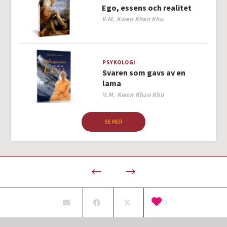
Ego, essens och realitet
Author
V.M. Kwen Khan Khu
PSYKOLOGI
Svaren som gavs av en
lama
Author
V.M. Kwen Khan Khu
SE MER
0