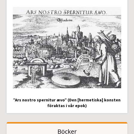
”Ars nostro spernitur ævo” (Den [hermetiska] konsten
föraktas i vår epok)
Böcker