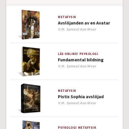
METAFYSIK
Avslöjanden av en Avatar
Author
V.M. Samael Aun Weor
LÄS ONLINE!
PSYKOLOGI
Fundamental bildning
Author
V.M. Samael Aun Weor
METAFYSIK
Pistis Sophia avslöjad
Author
V.M. Samael Aun Weor
PSYKOLOGI
METAFYSIK