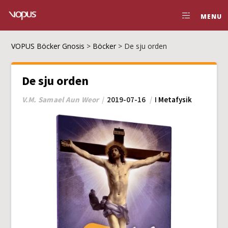
MENU
VOPUS Böcker Gnosis
>
Böcker
>
De sju orden
De sju orden
V.M. Samael Aun Weor
2019-07-16
I
Metafysik