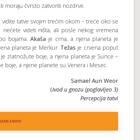
ti moraju čvrsto zatvoriti nozdrve.
vidite tatve svojim trećim okom – treće oko se
 nećete videti ništa, ali posle nekog vremena
 po bojama.
Akaša
je crna, a njena planeta je
jena planeta je Merkur.
Težas
je crvena poput
je zlatnožute boje, a njena planeta je Sunce –
le boje, a njene planete su Venera i Mesec.
Samael Aun Weor
Uvod u gnozu (poglavljeo 3)
Percepcija tatvi
LEAVE A REPLY