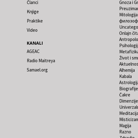
Članci
Gnoza i G
Preuzima
Knjige
Mitologija
Praktike
филозоф
Uncatego
Video
Onlajn čit
Antropolo
KANALI
Psihologij
AGEAC
Metafizik
Život i sm
Radio Maitreya
Aktuelno
Samael.org
Alhemija
Kabala
Astrologij
Biografije
Čakre
Dimenzije
Univerzaln
Meditacij
Misticiza
Magija
Razno
Zdravlje