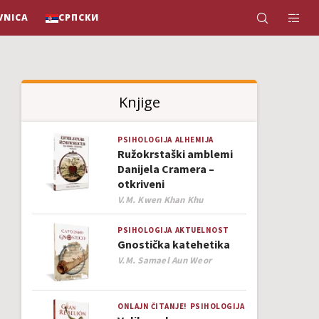
VNICA
СРПСКИ
Knjige
PSIHOLOGIJA
ALHEMIJA
Ružokrstaški amblemi
Danijela Cramera –
otkriveni
Author
V.M. Kwen Khan Khu
PSIHOLOGIJA
AKTUELNOST
Gnostička katehetika
Author
V.M. Samael Aun Weor
ONLAJN ČITANJE!
PSIHOLOGIJA