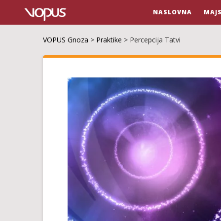
NASLOVNA
MAJ
VOPUS Gnoza
>
Praktike
>
Percepcija Tatvi