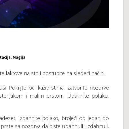
tacija
,
Magija
te laktove na sto i postupite na sledeći način:
ši. Pokrijte oči kažiprstima, zatvorite nozdrve
rstenjakom i malim prstom. Udahnite polako,
adeset. Izdahnite polako, brojeći od jedan do
 prste sa nozdrva da biste udahnuli i izdahnuli,