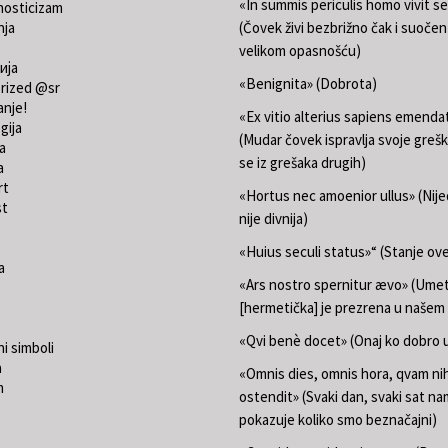
«In summis periculis homo vivit s
nosticizam
nja
(Čovek živi bezbrižno čak i suočen
velikom opasnošću)
ија
«Benignita» (Dobrota)
rized @sr
anje!
«Ex vitio alterius sapiens emend
gija
(Mudar čovek ispravlja svoje grešk
a
se iz grešaka drugih)
a
rt
«Hortus nec amoenior ullus» (Nij
st
nije divnija)
«Huius seculi status»“ (Stanje ov
a
«Ars nostro spernitur ævo» (Ume
[hermetička] je prezrena u našem
«Qvi benè docet» (Onaj ko dobro u
i simboli
a
«Omnis dies, omnis hora, qvam nih
m
ostendit» (Svaki dan, svaki sat na
pokazuje koliko smo beznačajni)