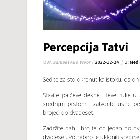
Percepcija Tatvi
V.M. Samael Aun Weor
2022-12-24
U:
Medi
Sedite za sto okrenut ka istoku, osloni
Stavite palčeve desne i leve ruke u u
srednjim prstom i zatvorite usne p
brojeći do dvadeset.
Zadržite dah i brojite od jedan do dv
dvadeset. Potrebno je ukloniti srednje