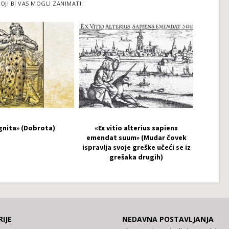
OJI BI VAS MOGLI ZANIMATI:
gnita» (Dobrota)
«Ex vitio alterius sapiens
emendat suum» (Mudar čovek
ispravlja svoje greške učeći se iz
grešaka drugih)
IJE
NEDAVNA POSTAVLJANJA