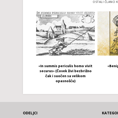
OSTALI ČLANCI K
«In summis periculis homo vivit
«Beni
securus» (Čovek živi bezbrižno
čak i suočen sa velikom
opasnošću)
ODELJCI
KATEGOR