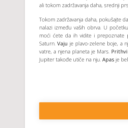
ali tokom zadržavanja daha, srednji prs
Tokom zadržavanja daha, pokušajte da 
nalazi između vaših obrva. U početku
moći ćete da ih vidite i prepoznate
Saturn.
Vaju
je plavo-zelene boje, a n
vatre, a njena planeta je Mars.
Prithvi
Jupiter takođe utiče na nju.
Apas
je be