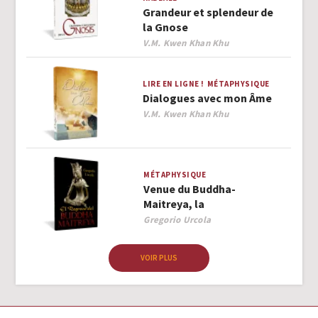
Grandeur et splendeur de
la Gnose
Author
V.M. Kwen Khan Khu
LIRE EN LIGNE !
MÉTAPHYSIQUE
Dialogues avec mon Âme
Author
V.M. Kwen Khan Khu
MÉTAPHYSIQUE
Venue du Buddha-
Maitreya, la
Author
Gregorio Urcola
VOIR PLUS