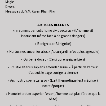
Magie
Divers
Messages du V.M. Kwen Khan Khu
ARTICLES RÉCENTS
« In summis periculis homo vivit securus » (L’homme vit
insouciant même face à de grands dangers)
« Benignita » (Bénignité)
« Hortus nec amoenior ullus » (Aucun jardin n’est plus agréable)
« Qvi benè docet » (Celui qui enseigne bien)
« Ex vitio alterius sapiens emendat suum » (À partir de l’erreur
d’autrui, le sage corrige la sienne)
« Ars nostro spernitur ævo » (L’art [hermétique] est méprisé à
notre époque)
« Homo interdum asperior fera » (L’homme est plus féroce que la
bête)