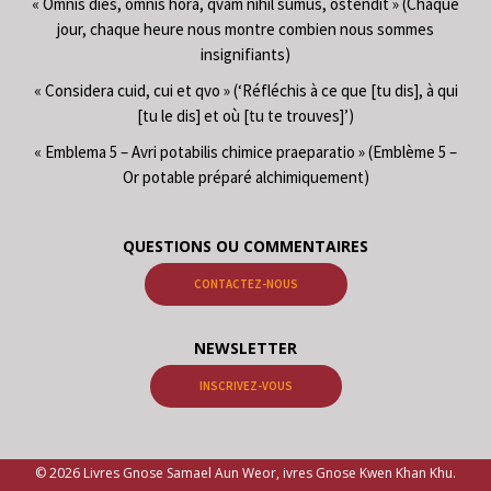
« Omnis dies, omnis hora, qvam nihil sumus, ostendit » (Chaque
jour, chaque heure nous montre combien nous sommes
insignifiants)
« Considera cuid, cui et qvo » (‘Réfléchis à ce que [tu dis], à qui
[tu le dis] et où [tu te trouves]’)
« Emblema 5 – Avri potabilis chimice praeparatio » (Emblème 5 –
Or potable préparé alchimiquement)
QUESTIONS OU COMMENTAIRES
CONTACTEZ-NOUS
NEWSLETTER
INSCRIVEZ-VOUS
© 2026 Livres Gnose Samael Aun Weor, ivres Gnose Kwen Khan Khu.