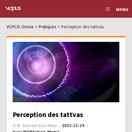
MENU
VOPUS Gnose
>
Pratiques
>
Perception des tattvas
Perception des tattvas
V.M. Samael Aun Weor
2022-12-24
Dans
Méditation
,
Magie