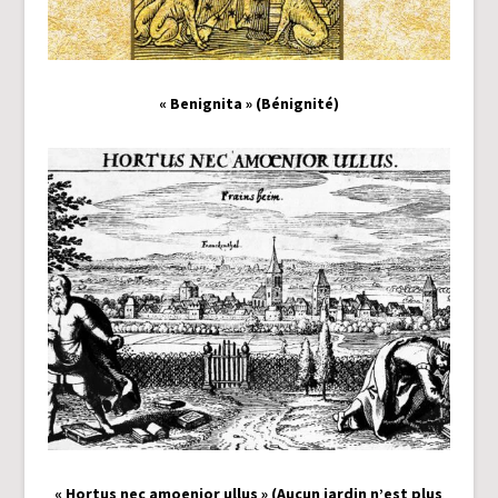
« Benignita » (Bénignité)
« Hortus nec amoenior ullus » (Aucun jardin n’est plus