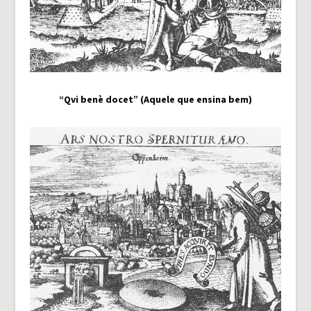
“Qvi benè docet” (Aquele que ensina bem)