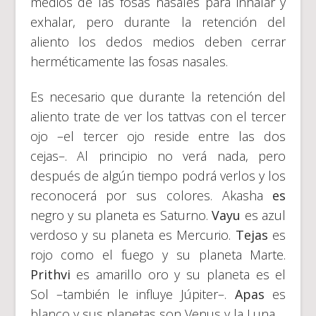
medios de las fosas nasales para inhalar y
exhalar, pero durante la retención del
aliento los dedos medios deben cerrar
herméticamente las fosas nasales.
Es necesario que durante la retención del
aliento trate de ver los tattvas con el tercer
ojo –el tercer ojo reside entre las dos
cejas–. Al principio no verá nada, pero
después de algún tiempo podrá verlos y los
reconocerá por sus colores. Akasha
es
negro y su planeta es Saturno.
Vayu
es azul
verdoso y su planeta es Mercurio.
Tejas
es
rojo como el fuego y su planeta Marte.
Prithvi
es amarillo oro y su planeta es el
Sol –también le influye Júpiter–.
Apas
es
blanco y sus planetas son Venus y la Luna.