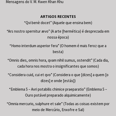
Mensagens do V. M. Kwen Khan Khu
ARTIGOS RECENTES
“Qvi benè docet” (Aquele que ensina bem)
“Ars nostro spernitur ævo” (A arte [hermética) é desprezada em
nossa época)
“Homo interdum asperior fera” (O homem é mais feroz que a
besta)
“Omnis dies, omnis hora, qvam nihil sumus, ostendit” (Cada dia,
cada hora nos mostra o insignificantes que somos)
“Considera cuid, cui et qvo” (Considera o que [dizes] a quem [o
dizes] e onde [estás])
“Emblema 5 – Avri potabilis chimice praeparatio” (Emblema 5 –
Ouro potável preparado alquimicamente)
“Omnia mercurio, sulphure et sale” (Todas as coisas existem por
meio de Mercúrio, Enxofre e Sal)