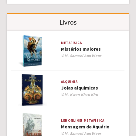
Livros
METAFÍSICA
Mistérios maiores
Author
V.M. Samael Aun Weor
ALQUIMIA
Joias alquímicas
Author
V.M. Kwen Khan Khu
LER ONLINE!
METAFÍSICA
Mensagem de Aquário
Author
V.M. Samael Aun Weor