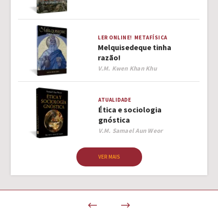
LER ONLINE!
METAFÍSICA
Melquisedeque tinha
razão!
Author
V.M. Kwen Khan Khu
ATUALIDADE
Ética e sociologia
gnóstica
Author
V.M. Samael Aun Weor
VER MAIS