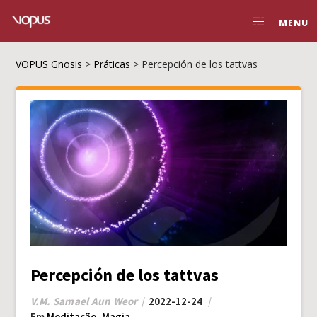
MENU
VOPUS Gnosis
>
Práticas
>
Percepción de los tattvas
Percepción de los tattvas
V.M. Samael Aun Weor
2022-12-24
Em
Meditação
,
Magia